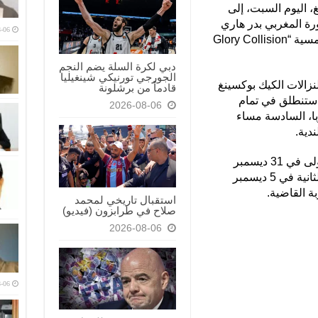
، اليوم السبت، إلى
رة المغربي بدر هاري
-06
والبطل الهولندي أليستير أوفريم ضمن أمسية “Glory Collision
دبي لكرة السلة يضم النجم
الجورجي تورنيكي شينغيليا
 للموقع الرسمي لمنظمة “Glory” لنزالات الكيك بوكسينغ
قادماً من برشلونة
ترافية، فإن منافسات “Collision 4” ستنطلق في تمام
2026-08-06
ا، السادسة مساء
دية.
وسبق لهاري أن واجه أوفريم مرتين، الأولى في 31 ديسمبر
2008، وانتهت بفوز الملاكم الهولندي، والثانية في 5 ديسمبر
استقبال تاريخي لمحمد
صلاح في طرابزون (فيديو)
2026-08-06
-06