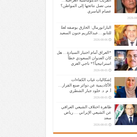
القريب الدبلوماسية العراقية…
متى تصل نتائجها إلى المواطن؟
عصام الياسري
2026-08
البارانورمال: الخارق بوصفه لغةً
للتابو….عبدالكريم حنون السعيد
2026-08-06
*العراق أمام اختبار السيادة… هل
كان العدوان السعودي خطأً
استراتيجياً؟* ناجي الغزي
2026-08-05
إشكاليات غياب الكفاءات
الأكاديمية عن دوائر صنع القرار…
أ. م. د. خلود جبار الشطري
2026-08-05
ظاهرة اختلاف الشيعي العراقي
عن الشيعي الإيراني … رياض
سعد
2026-08-05