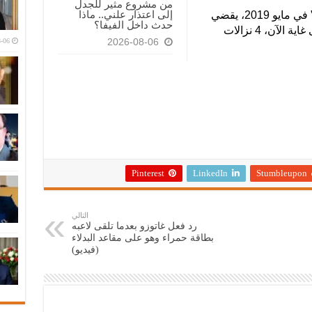
من مشروع مثير للجدل
إلى اعتذار علني.. ماذا
وكان هاري وقع عقدا مع منظمة “Glory” في مايو 2019، يقضي
حدث داخل الفيفا؟
بخوضه 6 نزالات احترافية، خاض منها إلى غاية الآن، 4 نزالات
-06
2026-08-06
Pinterest
LinkedIn
Stumbleupon
التالي
رد فعل غاتوزو بعدما تلقى لاعبه
بطاقة حمراء وهو على مقاعد البدلاء
(فيديو)