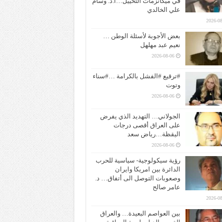
في ميكانزمات التخييل…ا.د. وسام
علي الخالدي
2026-08
بعض الأجوبة لأسئلة الوطن …
نعيم عبد مهلهل
2026-08-06
#ترقيع #الفشل بالكرامة …#سناء
وتوت
2026-08-06
الجولاني… التهديد الذي يفرض
على العراق أقصى درجات
اليقظة…رياض سعد
2026-08-06
رؤية سيكولوجية- سياسية للحرب
الدائرة بين امريكا وايران
وصعوبات التوصل الى أتفاق… د.
عامر صالح
2026-08
بين العواصم البعيدة… والعراق