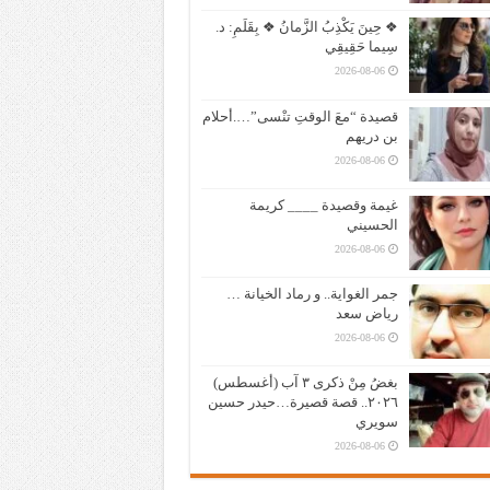
❖ حِينَ يَكْذِبُ الزَّمانُ ❖ بِقَلَمِ: د.
سِيما حَقِيقِي
2026-08-06
قصيدة “معَ الوقتِ تنْسى”….أحلام
بن دريهم
2026-08-06
غيمة وقصيدة ____ كريمة
الحسيني
2026-08-06
جمر الغواية.. و رماد الخيانة …
رياض سعد
2026-08-06
بغضُ مِنْ ذكرى ٣ آب (أغسطس)
٢٠٢٦.. قصة قصيرة…حيدر حسين
سويري
2026-08-06