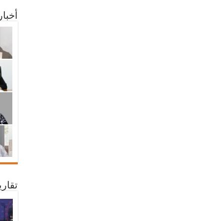
أخبا
تقار