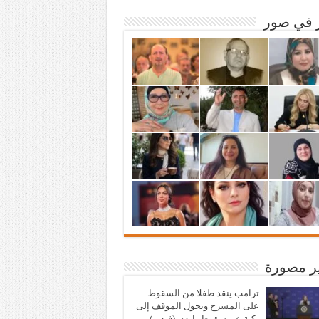
ر في صور
ير مصورة
ترامب ينقذ طفلا من السقوط
على المسرح ويحول الموقف إلى
نكتة عن سقوط بايدن (فيديو)