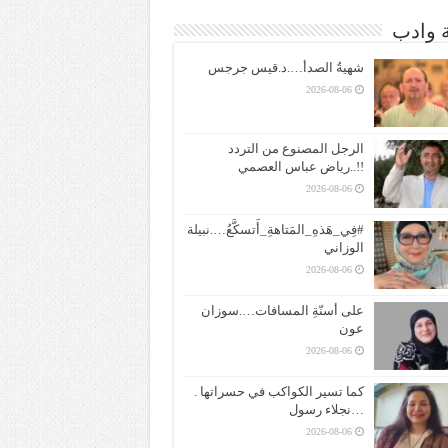
ة وادب
شهيةُ الصدأ….د.قيس جرجس
2026-08-06
الرجل المصنوع من التردد
!!..رياض عباس العصمي
2026-08-06
#فِي_هَذهِ_المَتاهةِ_أَتسكَّعُ….نبيلة
الوزاني
2026-08-06
على أسنّةِ المسافات….سوزان
عون
2026-08-06
كما تسير الكواكب في حسراتها .
…نجلاء رسول
2026-08-06