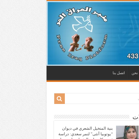
نحن
اتصل بنا
ات
بنية المتخيل الشعري في ديوان
“يوتوبيا أنثى” لنمر سعدي: دراسة