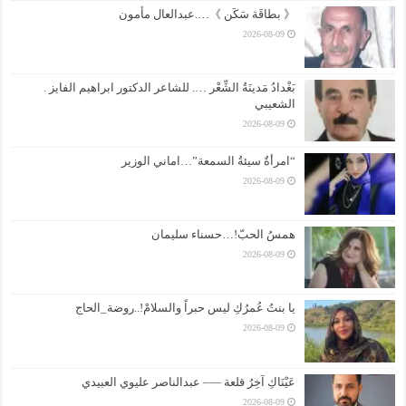
《 بطاقَة سَكَن 》….عبدالعال مأمون
2026-08-09
بَغْدادُ مَدينَةُ الشِّعْر …. للشاعر الدكتور ابراهيم الفايز .
الشعيبي
2026-08-09
“امرأةٌ سيئةُ السمعة”…اماني الوزير
2026-08-09
همسُ الحبّ!…حسناء سليمان
2026-08-09
يا بنتُ عُمرُكِ ليس حبراً والسلامْ!..روضة_الحاج
2026-08-09
عَيْنَاكِ آخِرُ قلعة —– عبدالناصر عليوي العبيدي
2026-08-09