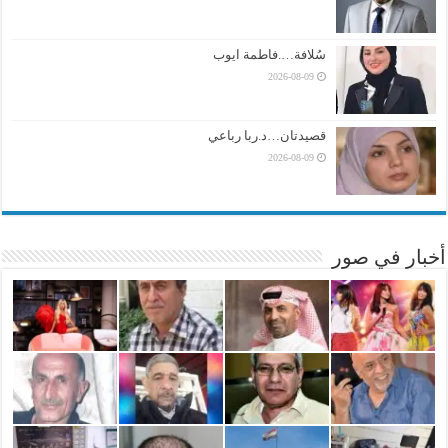
سُلافة….فاطمة ايوب
2026-08-09
قصيدتان…د.ربا رباعي
2026-08-09
أخبار في صور