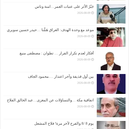
جَبْرُ الأثر على عتبات العمر…امنة وناس
2026-08-09
موعد مع وحدة الهدف: العراق هَمُّنا …حيدر حسين سويري
2026-08-09
أفكار لعدم تكرار الفرار … تطوان : مصطفى منيغ
2026-08-09
بين أول قذيفة وآخر اعتذار ….محمود الجاف
2026-08-09
اتفاقية مكة …والتساؤلات عن المغزى…عبد الخالق الفلاح
2026-08-09
يوم 8 /8 والفرح لآخر مرة! فلاح المشعل