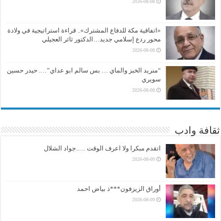
2026-08-08
«اتفاقية مكة للدفاع المشترك».. قراءة استراتيجية في ولادة
محور ردع إسلامي جديد…الدكتور ثائر العجيلي
2026-08-08
“منريد الخبز والماي … بس سالم ابو عداي”…. حيدر حسين
سويري
2026-08-08
ثقافة وادب
اتقدم مبكرا ولا اعرف الوقت …..جواد الشلال
2026-08-09
أوراق الزيزفون***ذ بياض احمد
2026-08-09