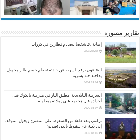
تقارير مصورة
إصابة 20 شخصا بتصادم قطارين في كرواتيا
2026-08-09
البنتاغون يرفع السرية عن حادثة تحطم جسم طائر مجهول
بداخله جثة بشرية
2026-08-08
الشرطة التايلاندية: مطلق النار في مدرسة بانكوك قتل
أجداده قبل هجومه على زملائه ومعلميه
2026-08-07
ترامب ينقذ طفلا من السقوط على المسرح ويحول الموقف
إلى نكتة عن سقوط بايدن (فيديو)
2026-08-06