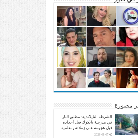
ير مصورة
الشرطة التايلاندية: مطلق النار
في مدرسة بانكوك قتل أجداده
قبل هجومه على زملائه ومعلميه
2026-08-07