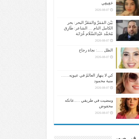
حَقِيقِي
2026-08-07
بَيْنَ المَمَرِّ وَالمَقَرِّ البحر: بحر
الكامل التام … الشاعر: طَارِق
مُحَمَّد عَبْدِالسَّلَام غُرَابَة
2026-08-07
الظل …..: نجاة رجاح
2026-08-07
كي لا ينهارَ العالمُ في عيونِه……
منية محمود
2026-08-07
ومضيت في طريقي …..عاتكه
محفوض
2026-08-07
ر في صور