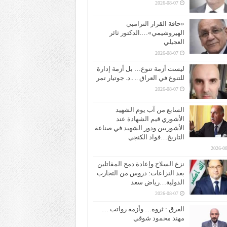
2026-08-07
«حافة القرار الترامبي
الهيروشيمي»….الدكتور ثائر
العجيلي
2026-08-07
ليست أزمة تنوع… بل أزمة إدارة
للتنوع في العراق .. ..د. جوتيار تمر
2026-08-07
السابع من آب يوم الشهيد
الأشوري قيم الشهادة عند
الأشوريين ودور الشهيد في صناعة
التاريخ…فواد الكنجي
2026-08
نزع السلاح وإعادة دمج المقاتلين
بعد النزاعات: دروس من التجارب
الدولية…رياض سعد
2026-08-07
العرق : ثروة… وأزمة رواتب …
مهند محمود شوقي