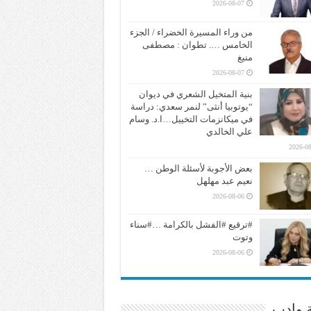
2026-08-07
من وراء المسيرة الخضراء / الجزء
الخامس …. تطوان : مصطفى
منيغ
2026-08-07
بنية المتخيل الشعري في ديوان
“يوتوبيا أنثى” لنمر سعدي: دراسة
في ميكانزمات التخييل…ا.د. وسام
علي الخالدي
2026-08
بعض الأجوبة لأسئلة الوطن …
نعيم عبد مهلهل
2026-08-06
#ترقيع #الفشل بالكرامة …#سناء
وتوت
2026-08-06
ة وادب