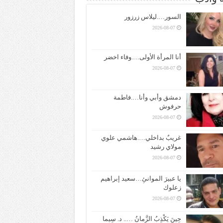
السور….ليلاس زرزور
2026-08-07
أنا المرأة الأولى….وفاء اخضر
2026-08-07
دمشق وأبي وأنا….فاطمة
حرفوش
2026-08-07
غريبٌ بداخلي….هاشمي علوي
مولاي رشيد
2026-08-07
يا عبيرَ الموانئِ…سعيد إبراهيم
زعلوك
2026-08-07
حِينَ يَكْذِبُ الزَّمانُ ….. د. سِيما