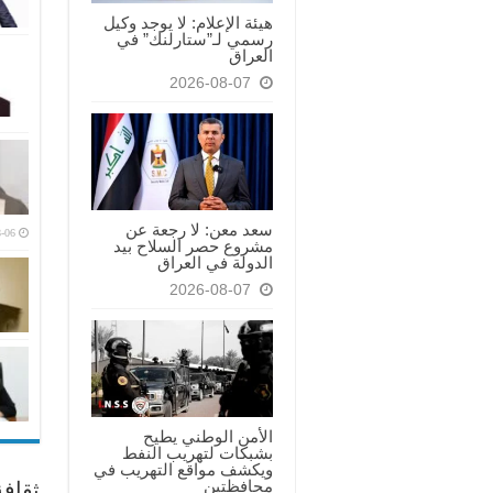
هيئة الإعلام: لا يوجد وكيل
رسمي لـ”ستارلنك” في
العراق
2026-08-07
سعد معن: لا رجعة عن
-06
مشروع حصر السلاح بيد
الدولة في العراق
2026-08-07
الأمن الوطني يطيح
بشبكات لتهريب النفط
ويكشف مواقع التهريب في
محافظتين
ثقاف