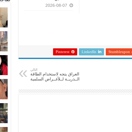
2026-08-07
Pinterest
LinkedIn
Stumbleupon
التالي
العراق يتجه لاستخدام الطاقة
الــذريــة لــلأغــراض السلمية