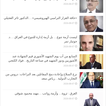
2026-08-07
«حافة القرار الترامبي الهيروشيمي»….الدكتور ثائر العجيلي
2026-08-07
ليست أزمة تنوع… بل أزمة إدارة للتنوع في العراق .. ..د.
جوتيار تمر
2026-08-07
السابع من آب يوم الشهيد الأشوري قيم الشهادة عند
الأشوريين ودور الشهيد في صناعة التاريخ…فواد الكنجي
2026-08-07
نزع السلاح وإعادة دمج المقاتلين بعد النزاعات: دروس من
التجارب الدولية…رياض سعد
2026-08-07
العرق : ثروة… وأزمة رواتب …مهند محمود شوقي
2026-08-07