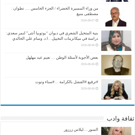
من وراء المسيرة الخضراء / الجزء الخامس …. تطوان :
مصطفى منيغ
2026-08-07
بنية المتخيل الشعري في ديوان “يوتوبيا أنثى” لنمر سعدي:
دراسة في ميكانزمات التخييل…ا.د. وسام علي الخالدي
2026-08-06
بعض الأجوبة لأسئلة الوطن … نعيم عبد مهلهل
2026-08-06
#ترقيع #الفشل بالكرامة …#سناء وتوت
2026-08-06
ثقافة وادب
السور….ليلاس زرزور