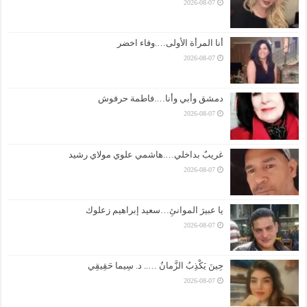
2026-08-07
أنا المرأة الأولى….وفاء اخضر
2026-08-07
دمشق وأبي وأنا….فاطمة حرفوش
2026-08-07
غريبٌ بداخلي….هاشمي علوي مولاي رشيد
2026-08-07
يا عبيرَ الموانئِ…سعيد إبراهيم زعلوك
2026-08-07
حِينَ يَكْذِبُ الزَّمانُ ….. د. سِيما حَقِيقِي
2026-08-07