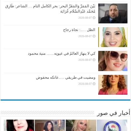
بَيْنَ المَمَرِّ وَالمَقَرِّ البحر: بحر الكامل التام … الشاعر: طَارِق
مُحَمَّد عَبْدِالسَّلَام غُرَابَة
2026-08-07
الظل …..: نجاة رجاح
2026-08-07
كي لا ينهارَ العالمُ في عيونِه…… منية محمود
2026-08-07
ومضيت في طريقي …..عاتكه محفوض
2026-08-07
أخبار في صور