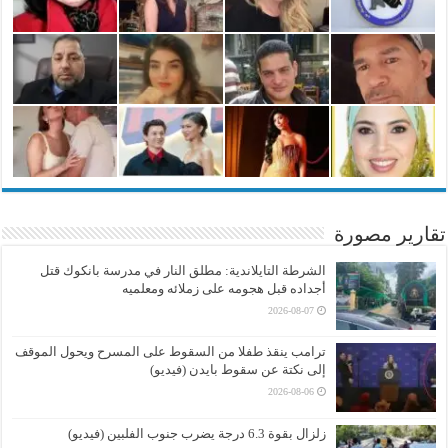
تقارير مصورة
الشرطة التايلاندية: مطلق النار في مدرسة بانكوك قتل
أجداده قبل هجومه على زملائه ومعلميه
2026-08-07
ترامب ينقذ طفلا من السقوط على المسرح ويحول الموقف
إلى نكتة عن سقوط بايدن (فيديو)
2026-08-06
زلزال بقوة 6.3 درجة يضرب جنوب الفلبين (فيديو)