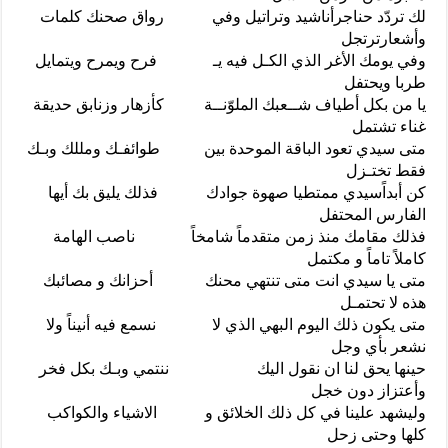
لك تردّد حناجرأناشيد وتراتيل وفي رواق صحنك كلمات
وأشعارترتجل
وفي يومك الأغر الذي الكـل فيه يـ فرح ويمرح ويتمايل
طربا ويحتفل
يا من بكل أطياف شــعبك الملوّنــة كأزهار وزنابق حديقة
غناء تشتمل
متى سيدي تعود الباقة الموحدة بين طوائفـك ومللك وبـك
فقط تختـزل
كن أبداًسيدي ممتطيا صهوة جوادك فذلك يليق بك أيها
الفارس المحتفل
فذلك مقامك منذ زمن متقدماً شامخاً ناصب الهامة
كاملاً تاماً و مكتمل
متى يا سيدي انت متى تنتهي محنك أحزانك و مصائبك
هذه لا تحتمـل
متى يكون ذلك اليوم البهي الذي لا نسمع فيه أنيناً ولا
نشعر بأي وجل
حينها يحق لنا ان نقول اليك ننتمي وبـك بكل فخر
وأعتزاز دون خجل
وليشهد علينا في كل ذلك الخلائق و الاشياء والكواكب
كلها وحتى زحل