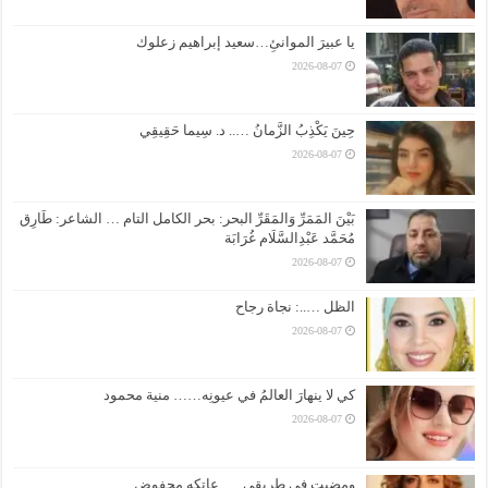
يا عبيرَ الموانئِ…سعيد إبراهيم زعلوك
2026-08-07
حِينَ يَكْذِبُ الزَّمانُ ….. د. سِيما حَقِيقِي
2026-08-07
بَيْنَ المَمَرِّ وَالمَقَرِّ البحر: بحر الكامل التام … الشاعر: طَارِق
مُحَمَّد عَبْدِالسَّلَام غُرَابَة
2026-08-07
الظل …..: نجاة رجاح
2026-08-07
كي لا ينهارَ العالمُ في عيونِه…… منية محمود
2026-08-07
ومضيت في طريقي …..عاتكه محفوض