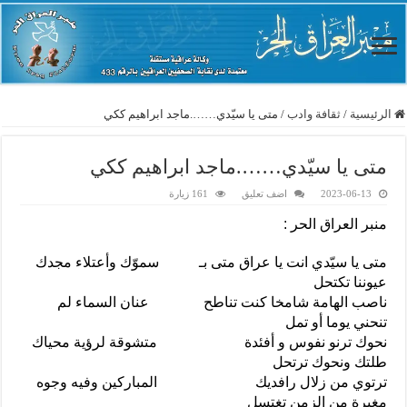
الرئيسية
/
ثقافة وادب
/
متى يا سيّدي…….ماجد ابراهيم ككي
متى يا سيّدي…….ماجد ابراهيم ككي
2023-06-13
اضف تعليق
161 زيارة
منبر العراق الحر :
متى يا سيّدي انت يا عراق متى بـ سموّك وأعتلاء مجدك
عيوننا تكتحل
ناصب الهامة شامخا كنت تناطح عنان السماء لم
تنحني يوما أو تمل
نحوك ترنو نفوس و أفئدة متشوقة لرؤية محياك
طلتك ونحوك ترتحل
ترتوي من زلال رافديك المباركين وفيه وجوه
مغبرة من الزمن تغتسل