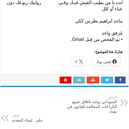
انت يا من يطيب العيش فيـك وفـي روابيك ربوعك دون
عناء أو كلل
ماجد ابراهيم بطرس ككي
مُرفق واحد
• تم الفحص من قِبل Gmail.
شارك هذا الموضوع:
فيس بوك
X
السابق
السوداني يوجه باغلاق جميع
الكراجات المخالفة للقانون في
بغداد
التالي
حلم…لمياء المقدم