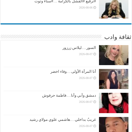
#ترقيع #الفشل بالكرامة …#سناء وتوت
2026-08-06
ثقافة وادب
السور….ليلاس زرزور
2026-08-07
أنا المرأة الأولى….وفاء اخضر
2026-08-07
دمشق وأبي وأنا….فاطمة حرفوش
2026-08-07
غريبٌ بداخلي….هاشمي علوي مولاي رشيد
2026-08-07