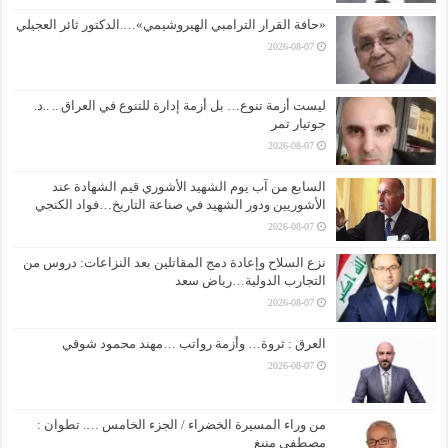
«حافة القرار الترامبي الهيروشيمي»….الدكتور ثائر العجيلي
2026-08-07
ليست أزمة تنوع… بل أزمة إدارة للتنوع في العراق .. ..د.
جوتيار تمر
2026-08-07
السابع من آب يوم الشهيد الأشوري قيم الشهادة عند
الأشوريين ودور الشهيد في صناعة التاريخ…فواد الكنجي
2026-08-07
نزع السلاح وإعادة دمج المقاتلين بعد النزاعات: دروس من
التجارب الدولية…رياض سعد
2026-08-07
العرق : ثروة… وأزمة رواتب …مهند محمود شوقي
2026-08-07
من وراء المسيرة الخضراء / الجزء الخامس …. تطوان :
مصطفى منيغ