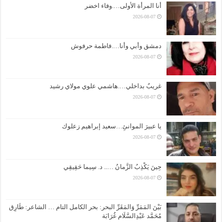
أنا المرأة الأولى….وفاء اخضر
2026-08-07
دمشق وأبي وأنا….فاطمة حرفوش
2026-08-07
غريبٌ بداخلي….هاشمي علوي مولاي رشيد
2026-08-07
يا عبيرَ الموانئِ…سعيد إبراهيم زعلوك
2026-08-07
حِينَ يَكْذِبُ الزَّمانُ ….. د. سِيما حَقِيقِي
2026-08-07
بَيْنَ المَمَرِّ وَالمَقَرِّ البحر: بحر الكامل التام … الشاعر: طَارِق
مُحَمَّد عَبْدِالسَّلَام غُرَابَة