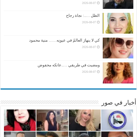
2026-08-07
الظل …..: نجاة رجاح
2026-08-07
كي لا ينهارَ العالمُ في عيونِه…… منية محمود
2026-08-07
ومضيت في طريقي …..عاتكه محفوض
2026-08-07
أخبار في صور