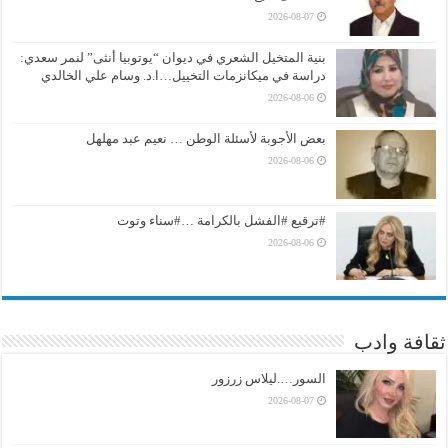
2026-08-07
بنية المتخيل الشعري في ديوان “يوتوبيا أنثى” لنمر سعدي:
دراسة في ميكانزمات التخييل…ا.د. وسام علي الخالدي
2026-08-06
بعض الأجوبة لأسئلة الوطن … نعيم عبد مهلهل
2026-08-06
#ترقيع #الفشل بالكرامة …#سناء وتوت
2026-08-06
ثقافة وادب
السور….ليلاس زرزور
2026-08-07