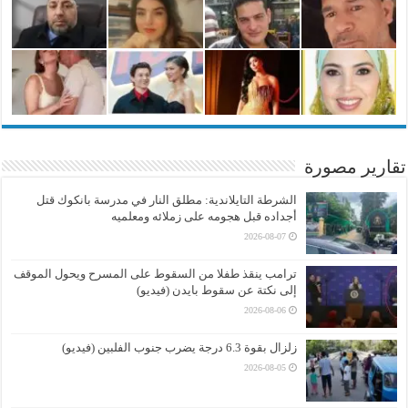
تقارير مصورة
الشرطة التايلاندية: مطلق النار في مدرسة بانكوك قتل
أجداده قبل هجومه على زملائه ومعلميه
2026-08-07
ترامب ينقذ طفلا من السقوط على المسرح ويحول الموقف
إلى نكتة عن سقوط بايدن (فيديو)
2026-08-06
زلزال بقوة 6.3 درجة يضرب جنوب الفلبين (فيديو)
2026-08-05