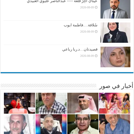
عَيْنَاكِ آخِرُ قلعة —– عبدالناصر عليوي العبيدي
2026-08-09
سُلافة….فاطمة ايوب
2026-08-09
قصيدتان…د.ربا رباعي
2026-08-09
أخبار في صور