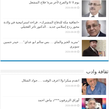
يوم 8 /8 والفرح لآخر مرة! فلاح المشعل
2026-08-08
«اتفاقية مكة للدفاع المشترك».. قراءة استراتيجية في ولادة
محور ردع إسلامي جديد…الدكتور ثائر العجيلي
2026-08-08
“منريد الخبز والماي … بس سالم ابو عداي”…. حيدر حسين
سويري
2026-08-08
ثقافة وادب
اتقدم مبكرا ولا اعرف الوقت …..جواد الشلال
2026-08-09
أوراق الزيزفون***ذ بياض احمد
2026-08-09