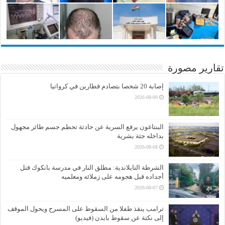
تقارير مصورة
إصابة 20 شخصا بتصادم قطارين في كرواتيا
2026-08-09
البنتاغون يرفع السرية عن حادثة تحطم جسم طائر مجهول
بداخله جثة بشرية
2026-08-08
الشرطة التايلاندية: مطلق النار في مدرسة بانكوك قتل
أجداده قبل هجومه على زملائه ومعلميه
2026-08-07
ترامب ينقذ طفلا من السقوط على المسرح ويحول الموقف
إلى نكتة عن سقوط بايدن (فيديو)