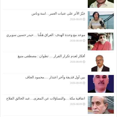
جَبْرُ الأثر على عتبات العمر…امنة وناس
2026-08-09
موعد مع وحدة الهدف: العراق هَمُّنا …حيدر حسين سويري
2026-08-09
أفكار لعدم تكرار الفرار … تطوان : مصطفى منيغ
2026-08-09
بين أول قذيفة وآخر اعتذار ….محمود الجاف
2026-08-09
اتفاقية مكة …والتساؤلات عن المغزى…عبد الخالق الفلاح
2026-08-09