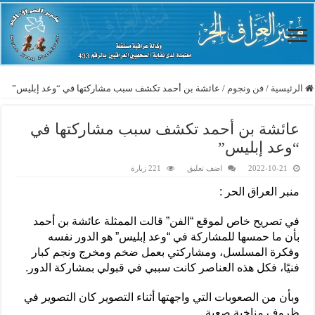
الرئيسية
/
فن ونجوم
/
عائشة بن أحمد تكشف سبب مشاركتها في “وعد إبليس”
عائشة بن أحمد تكشف سبب مشاركتها في
“وعد إبليس”
2022-10-21
اضف تعليق
221 زيارة
منبر العراق الحر :
في تصريح خاص لموقع “الفن” قالت الممثلة عائشة بن أحمد
بأن ما حمسها للمشاركة في “وعد إبليس” هو الدور نفسه
وفكرة المسلسل، ومشاركتي بعمل ضخم ومخرج ونجم كبار
فنيًا، فكل هذه العناصر كانت سببي في قبولي بمشاركة الدور.
وبأن من الصعوبات التي واجهتها أثناء التصوير كان التصوير في
ظروف مناخية صعبة.