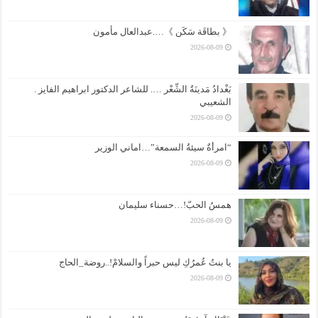
《 بطاقَة سَكَن 》….عبدالعال مأمون
2026-08-09
بَغْدادُ مَدينَةُ الشِّعْر …. للشاعر الدكتور ابراهيم الفايز .
الشعيبي
2026-08-09
“امرأةٌ سيئةُ السمعة”…اماني الوزير
2026-08-09
همسُ الحبّ!…حسناء سليمان
2026-08-09
يا بنتُ عُمرُكِ ليس حبراً والسلامْ!..روضة_الحاج
2026-08-09