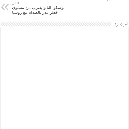
التالي
موسكو: الناتو يقترب من مستوى
خطر ينذر بالصدام مع روسيا
اترك رد