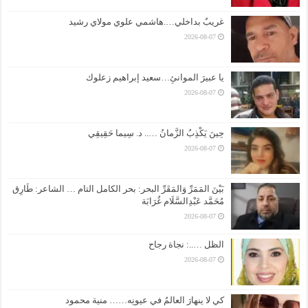
غريبٌ بداخلي….هاشمي علوي مولاي رشيد
2026-08-07
يا عبيرَ الموانئِ…سعيد إبراهيم زعلوك
2026-08-07
حِينَ يَكْذِبُ الزَّمانُ ….. د. سِيما حَقِيقِي
2026-08-07
بَيْنَ المَمَرِّ وَالمَقَرِّ البحر: بحر الكامل التام … الشاعر: طَارِق
مُحَمَّد عَبْدِالسَّلَام غُرَابَة
2026-08-07
الظل …..: نجاة رجاح
2026-08-07
كي لا ينهارَ العالمُ في عيونِه…… منية محمود