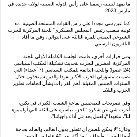
ما يمهد لتثبيته رسميا على رأس الدولة الصينية لولاية جديدة في
مارس 2023.
كما عين شي مجددا على رأس القوات المسلحة الصينية، مع
توليه منصب رئيس “المجلس العسكري” للجنة المركزية للحزب
الشيوعي الصيني للمرة الثالثة على التوالي، وفق ما أفاد
التلفزيون الرسمي.
وفي قرارات أخرى، قامت الجلسة الكاملة الأولى للجنة
المركزية العشرين للحزب بتحديث تشكيلة المكتب السياسي
(24 عضوا) واللجنة الدائمة للمكتب السياسي (7 أعضاء) التي
تضمنت مسؤولي الحزب الأكثر نفوذا والذين سيتخذون خلال
السنوات الخمس المقبلة، أهم القرارات بشأن اتجاهات تطوير
الحزب والبلاد.
وفي تصريحات للصحفيين بقاعة الشعب الكبرى في بكين،
أعرب شي عن شكره “للحزب بأسره على الثقة التي أوليتموها
لنا”، متعهدا “بالعمل بجد في أداء واجباتنا”.
وقال: “لا يمكن للصين أن تتطور بدون العالم، والعالم بحاجة
أيضا للصين”. وأضاف: “بعد أكثر من 40 عاما من الجهود