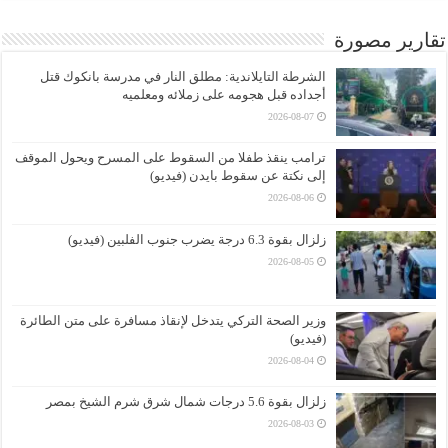
تقارير مصورة
الشرطة التايلاندية: مطلق النار في مدرسة بانكوك قتل
أجداده قبل هجومه على زملائه ومعلميه
2026-08-07
ترامب ينقذ طفلا من السقوط على المسرح ويحول الموقف
إلى نكتة عن سقوط بايدن (فيديو)
2026-08-06
زلزال بقوة 6.3 درجة يضرب جنوب الفلبين (فيديو)
2026-08-05
وزير الصحة التركي يتدخل لإنقاذ مسافرة على متن الطائرة
(فيديو)
2026-08-04
زلزال بقوة 5.6 درجات شمال شرق شرم الشيخ بمصر
2026-08-03