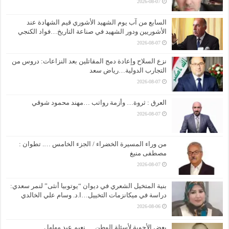
2026-08-07
السابع من آب يوم الشهيد الأشوري قيم الشهادة عند
الأشوريين ودور الشهيد في صناعة التاريخ…فواد الكنجي
2026-08-07
نزع السلاح وإعادة دمج المقاتلين بعد النزاعات: دروس من
التجارب الدولية…رياض سعد
2026-08-07
العرق : ثروة… وأزمة رواتب …مهند محمود شوقي
2026-08-07
من وراء المسيرة الخضراء / الجزء الخامس …. تطوان :
مصطفى منيغ
2026-08-07
بنية المتخيل الشعري في ديوان “يوتوبيا أنثى” لنمر سعدي:
دراسة في ميكانزمات التخييل…ا.د. وسام علي الخالدي
2026-08-06
بعض الأجوبة لأسئلة الوطن … نعيم عبد مهلهل