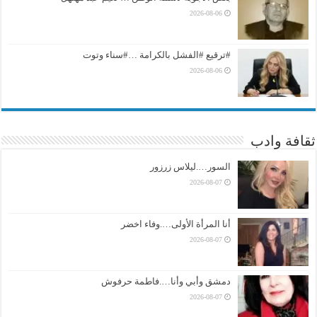
2026-08-06
#ترقيع #الفشل بالكرامة …#سناء وتوت
2026-08-06
ثقافة وادب
السور….ليلاس زرزور
2026-08-07
أنا المرأة الأولى….وفاء اخضر
2026-08-07
دمشق وأبي وأنا….فاطمة حرفوش
2026-08-07