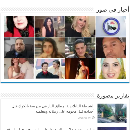
أخبار في صور
تقارير مصورة
الشرطة التايلاندية: مطلق النار في مدرسة بانكوك قتل
أجداده قبل هجومه على زملائه ومعلميه
2026-08-07
ترامب ينقذ طفلا من السقوط على المسرح ويحول الموقف