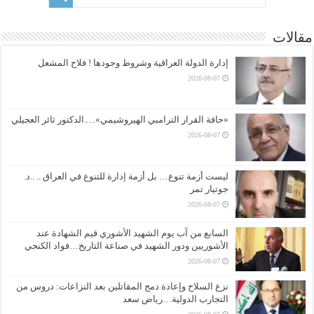
مقالات
إدارة الدولة العراقية وشروط وجودها ! فلاح المشعل
2026-08-07
«حافة القرار الترامبي الهيروشيمي»….الدكتور ثائر العجيلي
2026-08-07
ليست أزمة تنوع… بل أزمة إدارة للتنوع في العراق .. ..د.
جوتيار تمر
2026-08-07
السابع من آب يوم الشهيد الأشوري قيم الشهادة عند
الأشوريين ودور الشهيد في صناعة التاريخ…فواد الكنجي
2026-08-07
نزع السلاح وإعادة دمج المقاتلين بعد النزاعات: دروس من
التجارب الدولية…رياض سعد