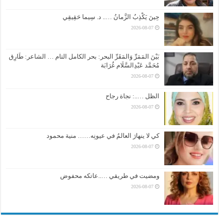
حِينَ يَكْذِبُ الزَّمانُ ….. د. سِيما حَقِيقِي
2026-08-07
بَيْنَ المَمَرِّ وَالمَقَرِّ البحر: بحر الكامل التام … الشاعر: طَارِق
مُحَمَّد عَبْدِالسَّلَام غُرَابَة
2026-08-07
الظل …..: نجاة رجاح
2026-08-07
كي لا ينهارَ العالمُ في عيونِه…… منية محمود
2026-08-07
ومضيت في طريقي …..عاتكه محفوض
2026-08-07