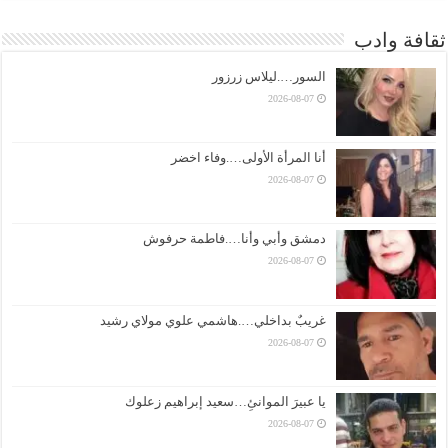
ثقافة وادب
السور….ليلاس زرزور
2026-08-07
أنا المرأة الأولى….وفاء اخضر
2026-08-07
دمشق وأبي وأنا….فاطمة حرفوش
2026-08-07
غريبٌ بداخلي….هاشمي علوي مولاي رشيد
2026-08-07
يا عبيرَ الموانئِ…سعيد إبراهيم زعلوك
2026-08-07