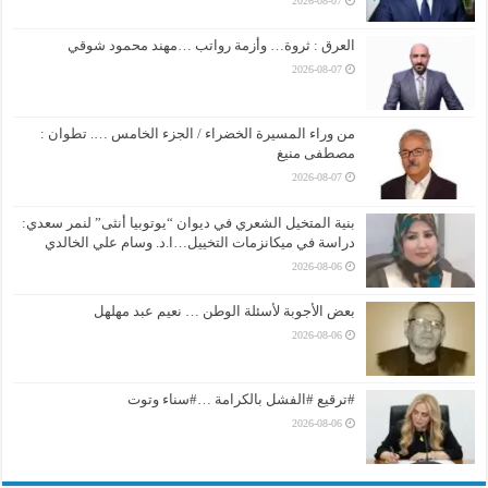
2026-08-07
العرق : ثروة… وأزمة رواتب …مهند محمود شوقي
2026-08-07
من وراء المسيرة الخضراء / الجزء الخامس …. تطوان :
مصطفى منيغ
2026-08-07
بنية المتخيل الشعري في ديوان “يوتوبيا أنثى” لنمر سعدي:
دراسة في ميكانزمات التخييل…ا.د. وسام علي الخالدي
2026-08-06
بعض الأجوبة لأسئلة الوطن … نعيم عبد مهلهل
2026-08-06
#ترقيع #الفشل بالكرامة …#سناء وتوت
2026-08-06