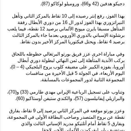
دجيكو هدفين (42 و66)، وروميلو لوكاكو (87).
بهذا الفوز، رفع إنتر رصيده إلى 10 نقاط بالمركز الثاني وتأهل
النيراتزوري بهذا الفوز لدور ال 16 من دوري الأبطال رفقة
المتأهل مسبقا بايرن ميونخ الألماني برصيد 12 نقطة، فيما يلعب
برشلونة الإسباني بالدوري الأوروبي بعدما جاء بالمركز الثالث
برصيد 4 نقاط، ويحتل فيكتوريا المركز الأخير بدون نقاط.
وفي مباراة اخرى عزز فريق بورتو البرتغالي حظوظه باللحاق
بركب الأندية المتأهلة إلى ثمن النهائي لبطولة دوري أبطال
أوروبا، بفوزه الكبير على مضيفه كلوب بروج البلجيكي (4 – 0)،
اليوم الأربعاء، في الجولة 5 قبل الأخيرة من منافسات
المجموعة الثانية لدور المجموعات بالمسابقة.
وتناوب على تسجيل الرباعية الإيراني مهدي طارمي (33) و(70)،
والبرازيلي إيفانيلسون (57)، والكندي ستيفن أوستاكيو (60).
وعزز بورتو موقعه في المركز الثاني برصيد إلى 9 نقاط، بفارق
نقطة عن بروج المتصدر وصاحب البطاقة الأولى في المجموعة،
وبفارق 5 نقاط أمام أتلتيكو مدريد الإسباني الثالث والذي
يستضيف باير ليفركوزن الألماني الأخير لاحقا.