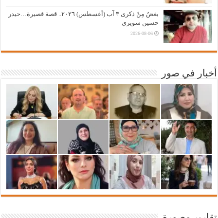
بغضُ مِنْ ذكرى ٣ آب (أغسطس) ٢٠٢٦.. قصة قصيرة…حيدر
حسين سويري
2026-08-06
أخبار في صور
تقارير مصورة