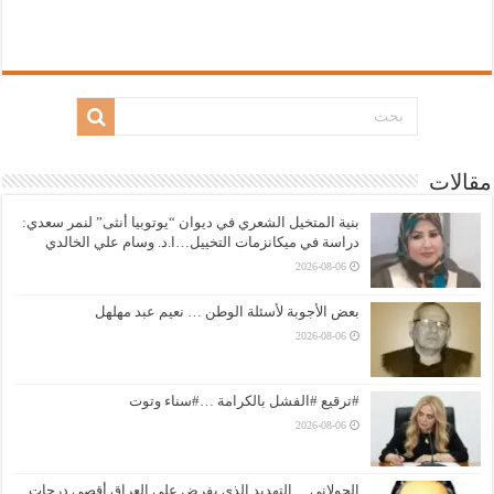
مقالات
بنية المتخيل الشعري في ديوان “يوتوبيا أنثى” لنمر سعدي:
دراسة في ميكانزمات التخييل…ا.د. وسام علي الخالدي
2026-08-06
بعض الأجوبة لأسئلة الوطن … نعيم عبد مهلهل
2026-08-06
#ترقيع #الفشل بالكرامة …#سناء وتوت
2026-08-06
الجولاني… التهديد الذي يفرض على العراق أقصى درجات