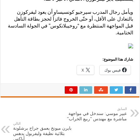
ويأمل رجال المدرب سيرجيو كونسيساو أن يعود ليفركوزن
بالتعادل على الأقل، أو حتّى الخروج فائزاً لحجز بطاقة التأهل
قبل المواجهة المنتظرة مع “روخيبلانكوس” في الجولة السادسة
الختامية.
شارك هذا الموضوع:
فيس بوك
X
السابق
عبير موسي: سندخل في مواجهة
مباشرة مع مهندس ”ربيع الخراب”
التالي
بايرن ميونخ يعمق جراح برشلونة
بثلاثية نظيفة وليفربول يدهس
أياكس