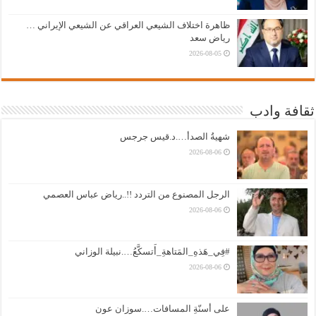
ظاهرة اختلاف الشيعي العراقي عن الشيعي الإيراني …
رياض سعد
2026-08-05
ثقافة وادب
شهيةُ الصدأ….د.قيس جرجس
2026-08-06
الرجل المصنوع من التردد !!..رياض عباس العصمي
2026-08-06
#فِي_هَذهِ_المَتاهةِ_أَتسكَّعُ….نبيلة الوزاني
2026-08-06
على أسنّةِ المسافات….سوزان عون