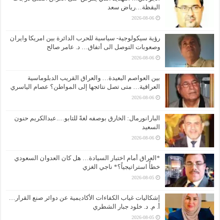
اليقظة…رياض سعد
2026-08-06
رؤية سيكولوجية- سياسية للحرب الدائرة بين امريكا وايران
وصعوبات التوصل الى أتفاق… د. عامر صالح
2026-08-06
بين العواصم البعيدة… والعراق القريب الدبلوماسية
العراقية… متى تصل نتائجها إلى المواطن؟ عصام الياسري
2026-08-06
البارانورمال: الخارق بوصفه لغةً للتابو….عبدالكريم حنون
السعيد
2026-08-06
*العراق أمام اختبار السيادة… هل كان العدوان السعودي
خطأً استراتيجياً؟* ناجي الغزي
2026-08-05
إشكاليات غياب الكفاءات الأكاديمية عن دوائر صنع القرار…
أ. م. د. خلود جبار الشطري
2026-08-05