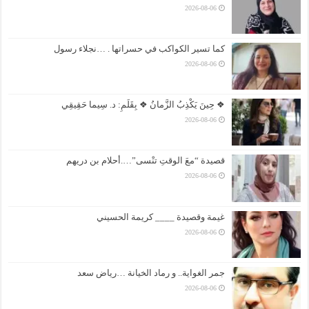
2026-08-06
كما تسير الكواكب في حسراتها . …نجلاء رسول
2026-08-06
❖ حِينَ يَكْذِبُ الزَّمانُ ❖ بِقَلَمِ: د. سِيما حَقِيقِي
2026-08-06
قصيدة “معَ الوقتِ تنْسى”….أحلام بن دريهم
2026-08-06
غيمة وقصيدة ____ كريمة الحسيني
2026-08-06
جمر الغواية.. و رماد الخيانة …رياض سعد
2026-08-06