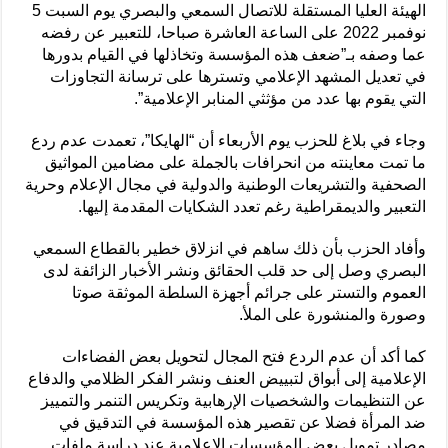
الهيئة العليا المستقلة للاتصال السمعي والبصري يوم السبت 5
نوفمبر 2022 على الساعة العاشرة صباحا، للتعبير عن رفضه
عما وصفه بـ”ضعف هذه المؤسسة وتخاذلها في القيام بدورها
في تعديل المشهد الإعلامي وتسترها على ترسانة التجاوزات
التي يقوم بها عدد من مؤثثي المنابر الإعلامية”.
وجاء في بلاغ للحزب يوم الأربعاء أن “الهايكا”، تعمدت عدم ردع
ما تمت معاينته من انحرافات بالجملة على مضامين المواثيق
الصحفية والتشريعات الوطنية والدولية في مجال الإعلام وحرية
التعبير والديمقراطية رغم تعدد الشكايات المقدمة إليها.
وأفاد الحزب بأن ذلك ساهم في انزلاق خطير بالقطاع السمعي
البصري وصل إلى حد قلب الحقائق ونشر الأخبار الزائفة لدى
العموم والتستر على جرائم أجهزة السلطة الموثقة صوتا
وصورة والمنشورة على الملأ.
كما أكد أن عدم الردع فتح المجال لتحويل بعض الفضاءات
الإعلامية إلى أبواق لتبييض العنف ونشر الفكر الظلامي والدفاع
عن التنظيمات والشخصيات الإرهابية وتكريس التنمر والتمييز
ضد المرأة فضلا عن تقصير هذه المؤسسة في التدقيق في
مصادر تمويل بعض المؤسسات الإعلامية عند دراسة ملفات