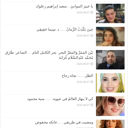
يا عبيرَ الموانئِ…سعيد إبراهيم زعلوك
2026-08-07
حِينَ يَكْذِبُ الزَّمانُ ….. د. سِيما حَقِيقِي
2026-08-07
بَيْنَ المَمَرِّ وَالمَقَرِّ البحر: بحر الكامل التام … الشاعر: طَارِق
مُحَمَّد عَبْدِالسَّلَام غُرَابَة
2026-08-07
الظل …..: نجاة رجاح
2026-08-07
كي لا ينهارَ العالمُ في عيونِه…… منية محمود
2026-08-07
ومضيت في طريقي …..عاتكه محفوض