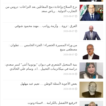
نزع السلاح وإعادة دمج المقاتلين بعد النزاعات: دروس من
التجارب الدولية…رياض سعد
2026-08-07
العرق : ثروة… وأزمة رواتب …مهند محمود شوقي
2026-08-07
من وراء المسيرة الخضراء / الجزء الخامس …. تطوان :
مصطفى منيغ
2026-08-07
بنية المتخيل الشعري في ديوان “يوتوبيا أنثى” لنمر سعدي:
دراسة في ميكانزمات التخييل…ا.د. وسام علي الخالدي
2026-08-06
بعض الأجوبة لأسئلة الوطن … نعيم عبد مهلهل
2026-08-06
#ترقيع #الفشل بالكرامة …#سناء وتوت