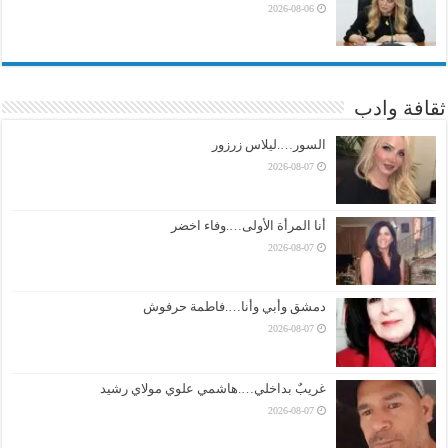
2026-08-06
ثقافة وادب
السور….ليلاس زرزور
2026-08-07
أنا المرأة الأولى….وفاء اخضر
2026-08-07
دمشق وأبي وأنا….فاطمة حرفوش
2026-08-07
غريبٌ بداخلي….هاشمي علوي مولاي رشيد
2026-08-07