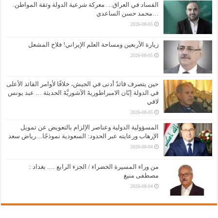
الفساد في العراق… معركة شرعية الدولة وثقة المواطن.
…محمد حسن الساعدي
2026-08-05
زيارة الأربعين ومساحة العلم الإيراني! فلاح المشعل
2026-08-05
حين يتصرف قائدٌ أدنى في الجيش، خلافًا لأوامر القائد الأعلى
في الدولة إبّان الامبراطوريةَ الآشوريَّةَ الحديثة … عبد يونس
لافي
2026-08-05
المسؤولية الدولية وعناصر الإلزام بالتعويض عن تمويل
الإرهاب ورعايته عبر الحدود: السعودية نموذجًا…رياض سعد
2026-08-04
من وراء المسيرة الخضراء / الجزء الرابع …. بغداد :
مصطفى منيغ
2026-08-04