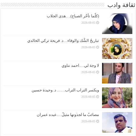
ثقافة وادب
(كلّما تأخّر الصباح).. ..هدى الجلاب
2026-08-05
تباريحُ الشَّك والوفاء…د. فريحة تركي الخالدي
2026-08-05
لا وجهَ لي….احمد نناوي
2026-08-05
ويكسر التراب التراب…… د. وحيدة حسين
2026-08-05
مصائبُ ما لجذوتها مثيلُ….عبده عمران
2026-08-05