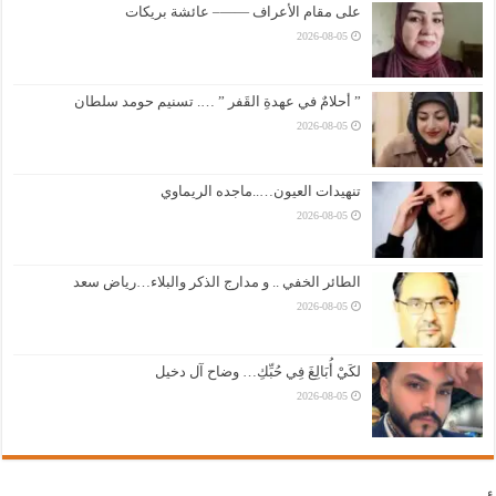
على مقام الأعراف ——– عائشة بريكات
2026-08-05
” أحلامٌ في عهدةِ القَفر ” …. تسنيم حومد سلطان
2026-08-05
تنهيدات العيون…..ماجده الريماوي
2026-08-05
الطائر الخفي .. و مدارج الذكر والبلاء…رياض سعد
2026-08-05
لكَيْ أُبَالِغَ فِي حُبِّكِ… وضاح آل دخيل
2026-08-05