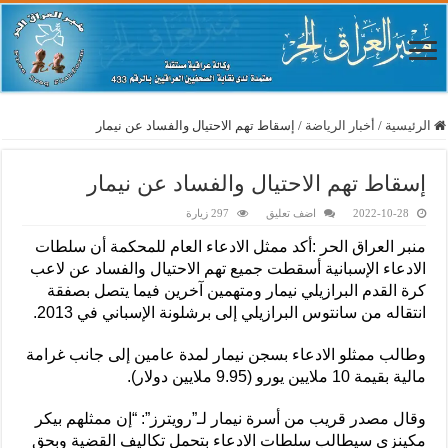
الرئيسية
/
أخبار الرياضة
/
إسقاط تهم الاحتيال والفساد عن نيمار
إسقاط تهم الاحتيال والفساد عن نيمار
2022-10-28
اضف تعليق
297 زيارة
منبر العراق الحر :أكد ممثل الادعاء العام للمحكمة أن سلطات
الادعاء الإسبانية أسقطت جميع تهم الاحتيال والفساد عن لاعب
كرة القدم البرازيلي نيمار ومتهمين آخرين فيما يتصل بصفقة
انتقاله من سانتوس البرازيلي إلى برشلونة الإسباني في 2013.
وطالب ممثلو الادعاء بسجن نيمار لمدة عامين إلى جانب غرامة
مالية بقيمة 10 ملايين يورو (9.95 ملايين دولار).
وقال مصدر قريب من أسرة نيمار لـ”رويترز”: “إن ممثلهم بيكر
مكينزي سيطالب سلطات الادعاء بتحمل تكاليف القضية وبحق