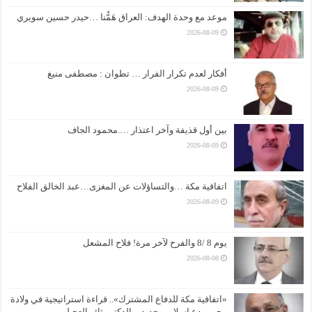
موعد مع وحدة الهدف: العراق هَمُّنا …حيدر حسين سويري
2026-08-09
أفكار لعدم تكرار الفرار … تطوان : مصطفى منيغ
2026-08-09
بين أول قذيفة وآخر اعتذار ….محمود الجاف
2026-08-09
اتفاقية مكة …والتساؤلات عن المغزى…عبد الخالق الفلاح
2026-08-09
يوم 8 /8 والفرح لآخر مرة! فلاح المشعل
2026-08-08
«اتفاقية مكة للدفاع المشترك».. قراءة استراتيجية في ولادة
محور ردع إسلامي جديد…الدكتور ثائر العجيلي