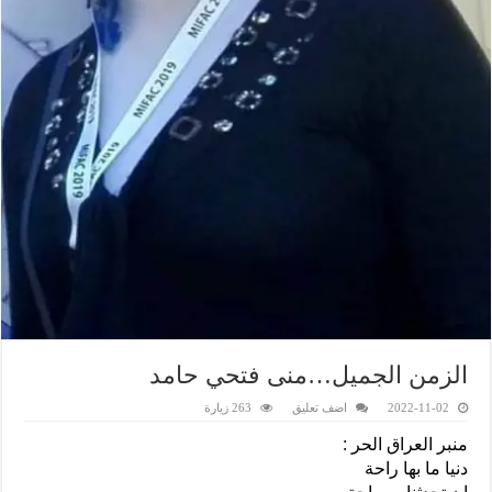
الزمن الجميل…منى فتحي حامد
2022-11-02
اضف تعليق
263 زيارة
منبر العراق الحر :
دنيا ما بها راحة