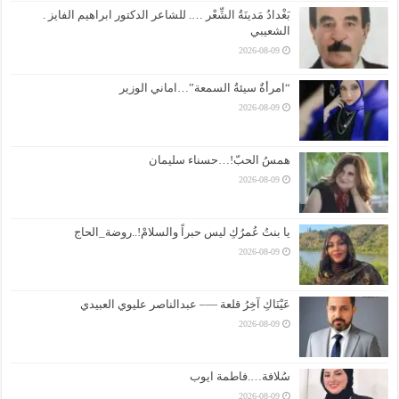
بَغْدادُ مَدينَةُ الشِّعْر …. للشاعر الدكتور ابراهيم الفايز .
الشعيبي
2026-08-09
“امرأةٌ سيئةُ السمعة”…اماني الوزير
2026-08-09
همسُ الحبّ!…حسناء سليمان
2026-08-09
يا بنتُ عُمرُكِ ليس حبراً والسلامْ!..روضة_الحاج
2026-08-09
عَيْنَاكِ آخِرُ قلعة —– عبدالناصر عليوي العبيدي
2026-08-09
سُلافة….فاطمة ايوب
2026-08-09