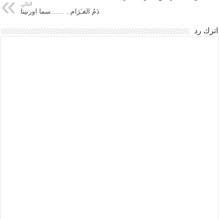
التالي
دَمُ الغـَرَامِ.. ……سما اورنينا
اترك رد