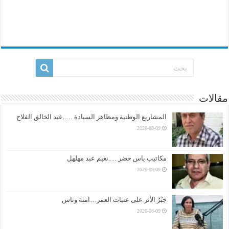
مقالات
المشاريع الوطنية ومظاهر السيادة …..عبد الخالق الفلاح
2026-08-09
مكاتيب ياس خضر ….نعيم عبد مهلهل
2026-08-09
جَبْرُ الأثر على عتبات العمر…امنة وناس
2026-08-09