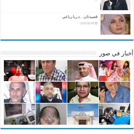
قصيدتان…د.ربا رباعي
2026-08-09
أخبار في صور