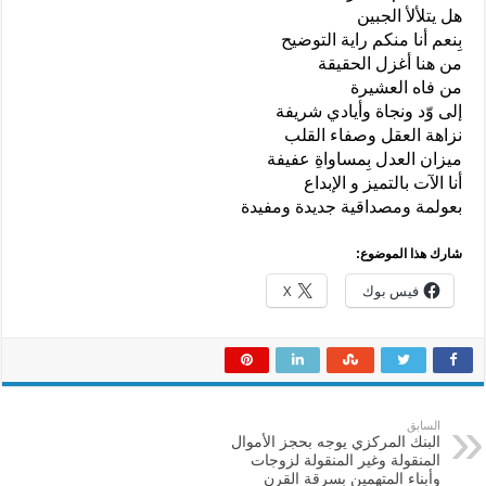
هل يتلألأ الجبين
بِنعم أنا منكم راية التوضيح
من هنا أغزل الحقيقة
من فاه العشيرة
إلى وّد ونجاة وأيادي شريفة
نزاهة العقل وصفاء القلب
ميزان العدل بِمساواةِ عفيفة
أنا الآت بالتميز و الإبداع
بعولمة ومصداقية جديدة ومفيدة
شارك هذا الموضوع:
فيس بوك
X
السابق
البنك المركزي يوجه بحجز الأموال
المنقولة وغير المنقولة لزوجات
وأبناء المتهمين بسرقة القرن