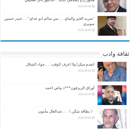
2026-08-08
“منريد الخبز والماي … بس سالم ابو عداي”…. حيدر حسين
سويري
2026-08-08
ثقافة وادب
اتقدم مبكرا ولا اعرف الوقت …..جواد الشلال
2026-08-09
أوراق الزيزفون***ذ بياض احمد
2026-08-09
《 بطاقَة سَكَن 》….عبدالعال مأمون
2026-08-09