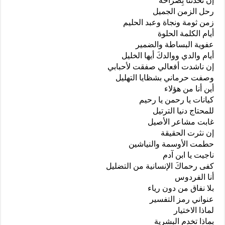
إن تحدثنا بِصراحة
رحل الزمن الجميل
زمن ثومة ونجاة وعبد الحليم
أيام الكلمة الحلوة
عفوية البساطة والضمير
أيام والدي ووالدكَ أيها الخليل
إن ناشدت أفعالي صفقت لأحبابي
وصفت حرماني بشظايا التهليل
أين أنا من هؤلاء
كيانات يا رحمن يا رحيم
للمحتاج دنيا الترتيل
غابت مشاعر الأصيل
إن نثرت الحقيقة
حطمت الأوسمة والنياشين
ناجيت يا ابن آدم
كفى رحماكَ الإنسانية من التضليل
أنا الفردوس
بلا نفاق من دون رياء
عنواني رمز التفسير
لماذا الاختيار
بماذا تخدم البشرية