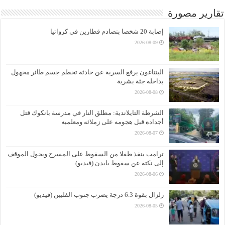
تقارير مصورة
إصابة 20 شخصا بتصادم قطارين في كرواتيا
2026-08-09
البنتاغون يرفع السرية عن حادثة تحطم جسم طائر مجهول
بداخله جثة بشرية
2026-08-08
الشرطة التايلاندية: مطلق النار في مدرسة بانكوك قتل
أجداده قبل هجومه على زملائه ومعلميه
2026-08-07
ترامب ينقذ طفلا من السقوط على المسرح ويحول الموقف
إلى نكتة عن سقوط بايدن (فيديو)
2026-08-06
زلزال بقوة 6.3 درجة يضرب جنوب الفلبين (فيديو)
2026-08-05