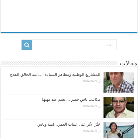
مقالات
المشاريع الوطنية ومظاهر السيادة …..عبد الخالق الفلاح
2026-08-09
مكاتيب ياس خضر ….نعيم عبد مهلهل
2026-08-09
جَبْرُ الأثر على عتبات العمر…امنة وناس
2026-08-09