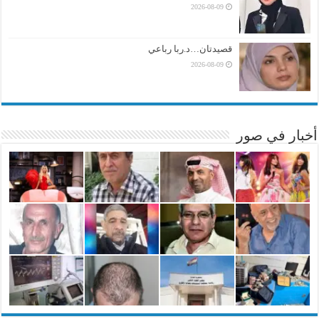
2026-08-09
قصيدتان…د.ربا رباعي
2026-08-09
أخبار في صور