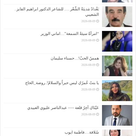
بَغْدادُ مَدينَةُ الشِّعْر …. للشاعر الدكتور ابراهيم الفايز .
الشعيبي
2026-08-09
“امرأةٌ سيئةُ السمعة”…اماني الوزير
2026-08-09
همسُ الحبّ!…حسناء سليمان
2026-08-09
يا بنتُ عُمرُكِ ليس حبراً والسلامْ!..روضة_الحاج
2026-08-09
عَيْنَاكِ آخِرُ قلعة —– عبدالناصر عليوي العبيدي
2026-08-09
سُلافة….فاطمة ايوب