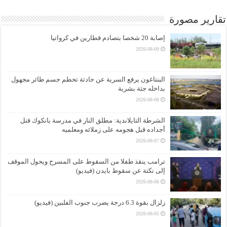
تقارير مصورة
إصابة 20 شخصا بتصادم قطارين في كرواتيا
2026-08-09
البنتاغون يرفع السرية عن حادثة تحطم جسم طائر مجهول
بداخله جثة بشرية
2026-08-08
الشرطة التايلاندية: مطلق النار في مدرسة بانكوك قتل
أجداده قبل هجومه على زملائه ومعلميه
2026-08-07
ترامب ينقذ طفلا من السقوط على المسرح ويحول الموقف
إلى نكتة عن سقوط بايدن (فيديو)
2026-08-06
زلزال بقوة 6.3 درجة يضرب جنوب الفلبين (فيديو)
2026-08-05