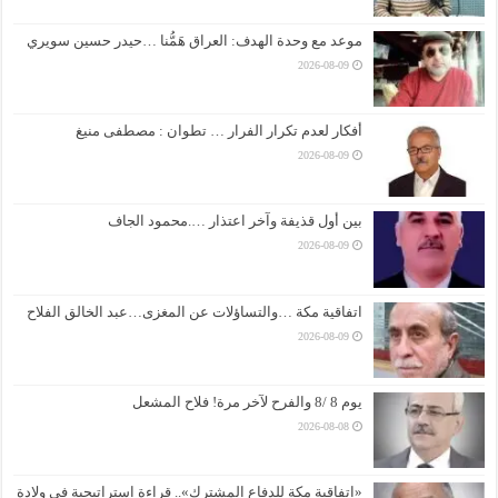
موعد مع وحدة الهدف: العراق هَمُّنا …حيدر حسين سويري
2026-08-09
أفكار لعدم تكرار الفرار … تطوان : مصطفى منيغ
2026-08-09
بين أول قذيفة وآخر اعتذار ….محمود الجاف
2026-08-09
اتفاقية مكة …والتساؤلات عن المغزى…عبد الخالق الفلاح
2026-08-09
يوم 8 /8 والفرح لآخر مرة! فلاح المشعل
2026-08-08
«اتفاقية مكة للدفاع المشترك».. قراءة استراتيجية في ولادة