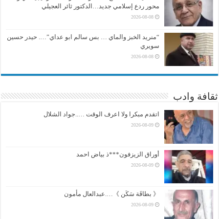
محور ردع إسلامي جديد…الدكتور ثائر العجيلي
2026-08-08
“منريد الخبز والماي … بس سالم ابو عداي”…. حيدر حسين
سويري
2026-08-08
ثقافة وادب
اتقدم مبكرا ولا اعرف الوقت …..جواد الشلال
2026-08-09
أوراق الزيزفون***ذ بياض احمد
2026-08-09
《 بطاقَة سَكَن 》….عبدالعال مأمون
2026-08-09