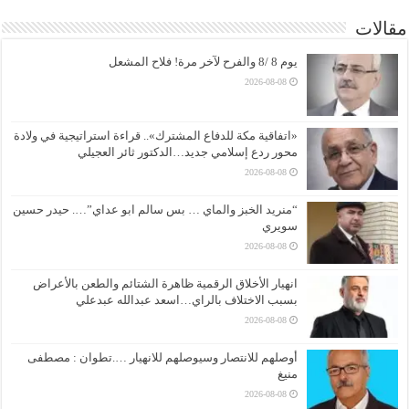
مقالات
يوم 8 /8 والفرح لآخر مرة! فلاح المشعل
2026-08-08
«اتفاقية مكة للدفاع المشترك».. قراءة استراتيجية في ولادة
محور ردع إسلامي جديد…الدكتور ثائر العجيلي
2026-08-08
“منريد الخبز والماي … بس سالم ابو عداي”…. حيدر حسين
سويري
2026-08-08
انهيار الأخلاق الرقمية ظاهرة الشتائم والطعن بالأعراض
بسبب الاختلاف بالراي…اسعد عبدالله عبدعلي
2026-08-08
أوصلهم للانتصار وسيوصلهم للانهيار ….تطوان : مصطفى
منيغ
2026-08-08