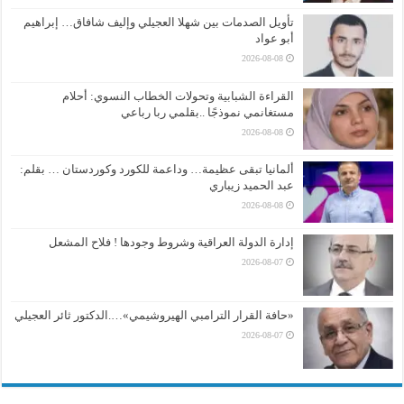
تأويل الصدمات بين شهلا العجيلي وإليف شافاق… إبراهيم
أبو عواد
2026-08-08
القراءة الشبابية وتحولات الخطاب النسوي: أحلام
مستغانمي نموذجًا ..بقلمي ربا رباعي
2026-08-08
ألمانيا تبقى عظيمة… وداعمة للكورد وكوردستان … بقلم:
عبد الحميد زيباري
2026-08-08
إدارة الدولة العراقية وشروط وجودها ! فلاح المشعل
2026-08-07
«حافة القرار الترامبي الهيروشيمي»….الدكتور ثائر العجيلي
2026-08-07