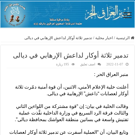
الرئيسية
/
اخبار محلية
/
تدمير ثلاثة أوكار لداعش الإرهابي في ديالى
تدمير ثلاثة أوكار لداعش الإرهابي في ديالى
2022-11-07
اضف تعليق
195 زيارة
منبر العراق الحر :
أعلنت خلية الإعلام الأمني، الاثنين، أن قوة أمنية دمّرت ثلاثة
أوكار لعصابات “داعش” الإرهابية في ديالى.
وقالت الخلية في بيان: إن “قوة مشتركة من اللواءين الثاني
والثالث فرقة الرد السريع في وزارة الداخلية نفَّذت عملية
تفتيش واسعة في بساتين منطقة العواشك بمحافظة ديالى”.
وتابع البيان، أن “العملية أسفرت عن تدمير ثلاثة أوكار لعصابات