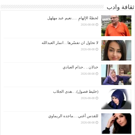
ثقافة وادب
لحظةُ الإلهامِ …..نعيم عبد مهلهل
2026-08-08
لا تحاول ان تفسّرها…انمار العبدالله
2026-08-08
خذلان .. ..حذام العبادي
2026-08-08
(خليط فصول).. ..هدى الجلاب
2026-08-08
للقدس أغني….ماجده الريماوي
2026-08-08