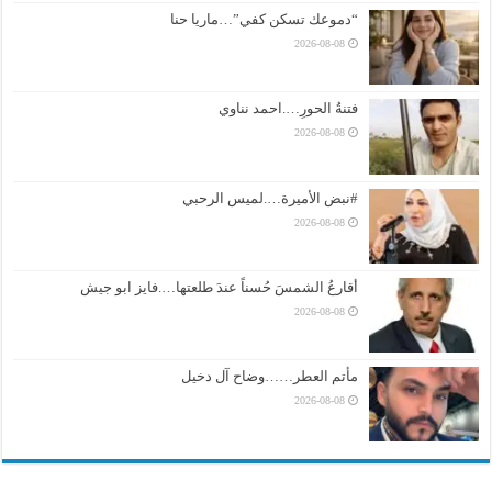
“دموعك تسكن كفي”…ماريا حنا
2026-08-08
فتنةُ الحورِ….احمد نناوي
2026-08-08
#نبض الأميرة….لميس الرحبي
2026-08-08
أقارعُ الشمسَ حُسناً عندَ طلعتها….فايز ابو جيش
2026-08-08
مأتم العطر……وضاح آل دخيل
2026-08-08