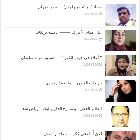
مصائبُ ما لجذوتها مثيلُ….عبده عمران
2026-08-05
على مقام الأعراف ——– عائشة بريكات
2026-08-05
” أحلامٌ في عهدةِ القَفر ” …. تسنيم حومد سلطان
2026-08-05
تنهيدات العيون…..ماجده الريماوي
2026-08-05
الطائر الخفي .. و مدارج الذكر والبلاء…رياض سعد
2026-08-05
لكَيْ أُبَالِغَ فِي حُبِّكِ… وضاح آل دخيل