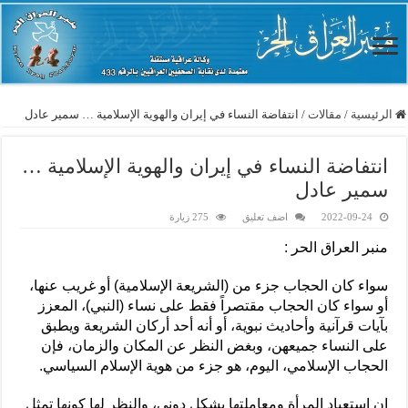
الرئيسية
/
مقالات
/
انتفاضة النساء في إيران والهوية الإسلامية … سمير عادل
انتفاضة النساء في إيران والهوية الإسلامية …
سمير عادل
2022-09-24
اضف تعليق
275 زيارة
منبر العراق الحر :
سواء كان الحجاب جزء من (الشريعة الإسلامية) أو غريب عنها،
أو سواء كان الحجاب مقتصراً فقط على نساء (النبي)، المعزز
بآيات قرآنية وأحاديث نبوية، أو أنه أحد أركان الشريعة ويطبق
على النساء جميعهن، وبغض النظر عن المكان والزمان، فإن
الحجاب الإسلامي، اليوم، هو جزء من هوية الإسلام السياسي.
إن استعباد المرأة ومعاملتها بشكل دوني، والنظر لها كونها تمثل