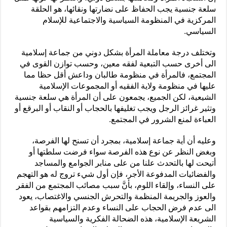
سلعة جنسية يجب الحفاظ على نضارتها ونقائها، هو الحلقة
المركزية في المنظومة السياسية والاجتماعية للإسلام
السياسي.
وتختلف درجة معاملة المرأة بشكل دوني من جماعة إسلامية
الى أخرى حسب التبعية لفقه معين، وحسب توازن القوى في
المجتمع، فالمرأة في منظومة طالبان وداعش أقل حظا مما
عليها في منظومة ولاية الفقيه أو المجموعات الإسلامية
الشيعية، لكن الجميع، يجمعون على أن المرأة هي سلعة جنسية
وتثير غرائز الرجل ويجب تغليفها بالحجاب أو النقاب أو البرقع أو
العباءة لمنع الشرور في المجتمع.
وعليه أن أية جماعة إسلامية، بمجرد أن تسنح لها الفرصة،
وبغض النظر عن نوع هذه الفرصة سواء فرضت سلطتها أو
أتيحت لها بالتحدث علنا من على منابر الجوامع والمساجد
والفضائيات المدفوعة الأجر، فإن أول شيء تروج له هو التهجم
على النساء، وإلقاء اللوم، بأنَّ سبب مصائب المجتمع من الفقر
والعوز والجريمة المنظمة والتحرش الجنسي والاغتصاب، يعود
الى عدم فرض الحجاب على النساء وعدم التزامهم بقواعد
الشريعة الإسلامية، هذه الضحالة الفكرية والسياسية