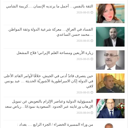
الثقة بالنفس… أجمل ما يرتديه الإنسان…..كريمة الشامي
2026-08-05
الفساد في العراق… معركة شرعية الدولة وثقة المواطن.
…محمد حسن الساعدي
2026-08-05
زيارة الأربعين ومساحة العلم الإيراني! فلاح المشعل
2026-08-05
حين يتصرف قائدٌ أدنى في الجيش، خلافًا لأوامر القائد الأعلى
في الدولة إبّان الامبراطوريةَ الآشوريَّةَ الحديثة … عبد يونس
لافي
2026-08-05
المسؤولية الدولية وعناصر الإلزام بالتعويض عن تمويل
الإرهاب ورعايته عبر الحدود: السعودية نموذجًا…رياض سعد
2026-08-04
من وراء المسيرة الخضراء / الجزء الرابع …. بغداد :