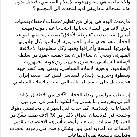
والاجتماعية هي محتوى هوية الإسلام السياسي، فتخيل بدون
هذه الضحالة ماذا يبقى لديه للتحدث الى المجتمع.؟
ما يحدث اليوم في إيران من تنظيم تجمعات لاحتفاء بعمليات
حرق آلاف من النساء لحجابها، احتجاجا على موت (مهسى
أميني) تحت تعذيب “شرطة الأخلاق” بسبب مخالفتها لقواعد
الحجاب، هو تحدي سافر للجمهورية الإسلامية بكل جلاوزتها
وأجهزتها القمعية وأعرافها وفقها وكل منظومتها الأخلاقية
المتهرئة، ويعني أن نساء إيران بعد خمسة عقود من سلطة
الإسلام السياسي يتجاسرن على تمزيق هوية الجمهورية
الإسلامية، أو هوية الإسلام السياسي، ويعني أيضا كسر هيبة
وسطوة وجبروت الإسلام السياسي ليس على صعيد إيران
فحسب بل على صعيد المنطقة التي ابتلت بالإسلام السياسي.
إن تنظيم مراسيم ارتداء الحجاب لآلاف من الأطفال الإناث
اللواتي بلغن سن ما يسمى بـ “التكليف الشرعي” من قبل
الجماعات الإسلامية، كما حدث قبل أشهر في محافظتي دهوك
وحلبجة في كردستان العراق لأكثر من (5) آلاف طفلة بلغْنَّ من
العمر (9) سنوات، مستغلين أوضاع أسرهم الاقتصادية بتقديم
المساعدات المادية لهم، يبين بشكل واضح على رمزية الحجاب
وقداسته بالنسبة لهذه الجماعات.