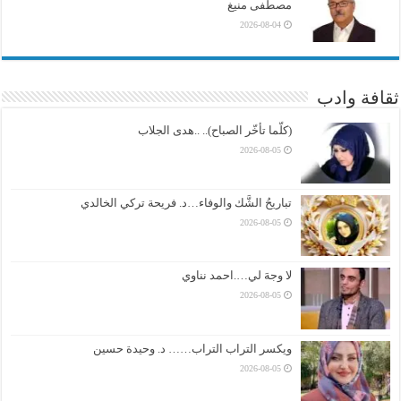
مصطفى منيغ
2026-08-04
ثقافة وادب
(كلّما تأخّر الصباح).. ..هدى الجلاب
2026-08-05
تباريحُ الشَّك والوفاء…د. فريحة تركي الخالدي
2026-08-05
لا وجهَ لي….احمد نناوي
2026-08-05
ويكسر التراب التراب…… د. وحيدة حسين
2026-08-05