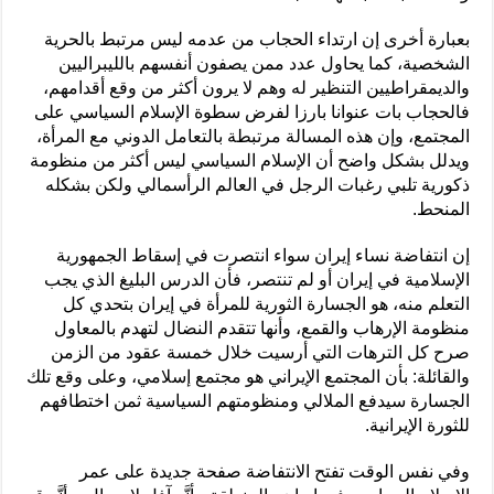
بعبارة أخرى إن ارتداء الحجاب من عدمه ليس مرتبط بالحرية
الشخصية، كما يحاول عدد ممن يصفون أنفسهم بالليبراليين
والديمقراطيين التنظير له وهم لا يرون أكثر من وقع أقدامهم،
فالحجاب بات عنوانا بارزا لفرض سطوة الإسلام السياسي على
المجتمع، وإن هذه المسالة مرتبطة بالتعامل الدوني مع المرأة،
ويدلل بشكل واضح أن الإسلام السياسي ليس أكثر من منظومة
ذكورية تلبي رغبات الرجل في العالم الرأسمالي ولكن بشكله
المنحط.
إن انتفاضة نساء إيران سواء انتصرت في إسقاط الجمهورية
الإسلامية في إيران أو لم تنتصر، فأن الدرس البليغ الذي يجب
التعلم منه، هو الجسارة الثورية للمرأة في إيران بتحدي كل
منظومة الإرهاب والقمع، وأنها تتقدم النضال لتهدم بالمعاول
صرح كل الترهات التي أرسيت خلال خمسة عقود من الزمن
والقائلة: بأن المجتمع الإيراني هو مجتمع إسلامي، وعلى وقع تلك
الجسارة سيدفع الملالي ومنظومتهم السياسية ثمن اختطافهم
للثورة الإيرانية.
وفي نفس الوقت تفتح الانتفاضة صفحة جديدة على عمر