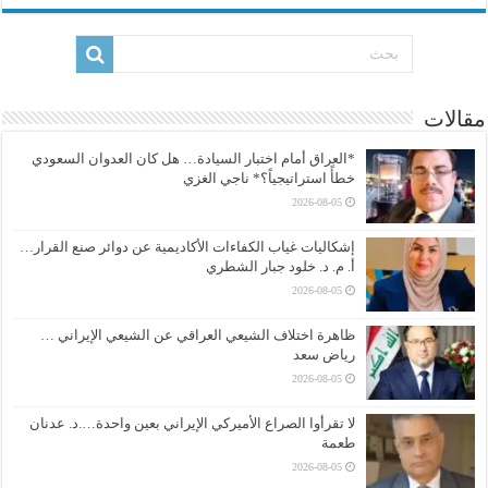
مقالات
*العراق أمام اختبار السيادة… هل كان العدوان السعودي
خطأً استراتيجياً؟* ناجي الغزي
2026-08-05
إشكاليات غياب الكفاءات الأكاديمية عن دوائر صنع القرار…
أ. م. د. خلود جبار الشطري
2026-08-05
ظاهرة اختلاف الشيعي العراقي عن الشيعي الإيراني …
رياض سعد
2026-08-05
لا تقرأوا الصراع الأميركي الإيراني بعين واحدة….د. عدنان
طعمة
2026-08-05