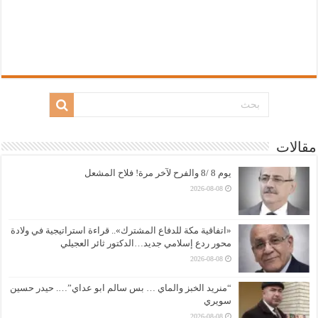
مقالات
يوم 8 /8 والفرح لآخر مرة! فلاح المشعل
2026-08-08
«اتفاقية مكة للدفاع المشترك».. قراءة استراتيجية في ولادة
محور ردع إسلامي جديد…الدكتور ثائر العجيلي
2026-08-08
“منريد الخبز والماي … بس سالم ابو عداي”…. حيدر حسين
سويري
2026-08-08