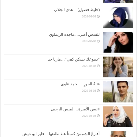
(خليط فصول).. ..هدى الجلاب
2026-08-08
للقدس أغني….ماجده الريماوي
2026-08-08
“دموعك تسكن كفي”…ماريا حنا
2026-08-08
فتنةُ الحورِ….احمد نناوي
2026-08-08
#نبض الأميرة….لميس الرحبي
2026-08-08
أقارعُ الشمسَ حُسناً عندَ طلعتها….فايز ابو جيش