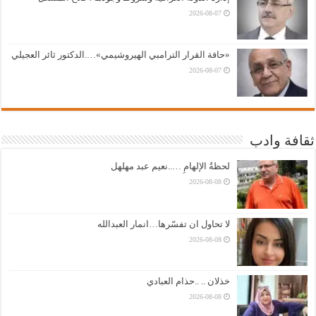
2026-08-07
«حافة القرار الترامبي الهيروشيمي»….الدكتور ثائر العجيلي
2026-08-07
ثقافة وادب
لحظةُ الإلهامِ …..نعيم عبد مهلهل
2026-08-08
لا تحاول ان تفسّرها…انمار العبدالله
2026-08-08
خذلان .. ..حذام العبادي
2026-08-08