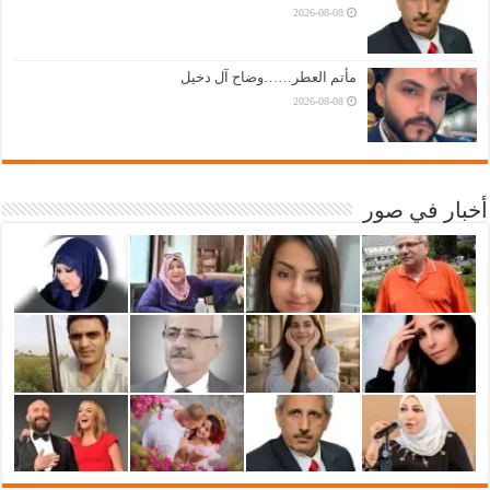
2026-08-08
مأتم العطر……وضاح آل دخيل
2026-08-08
أخبار في صور