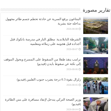
تقارير مصورة
البنتاغون يرفع السرية عن حادثة تحطم جسم طائر مجهول
بداخله جثة بشرية
2026-08-08
الشرطة التايلاندية: مطلق النار في مدرسة بانكوك قتل
أجداده قبل هجومه على زملائه ومعلميه
2026-08-07
ترامب ينقذ طفلا من السقوط على المسرح ويحول الموقف
إلى نكتة عن سقوط بايدن (فيديو)
2026-08-06
زلزال بقوة 6.3 درجة يضرب جنوب الفلبين (فيديو)
2026-08-05
وزير الصحة التركي يتدخل لإنقاذ مسافرة على متن الطائرة
(فيديو)
2026-08-04