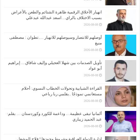
انهيار الأخلاق الرقمية ظاهرة الشتائم والطعن بالأعراض
بسبب الاختلاف بالراي…اسعد عبدالله عبدعلي
2026-08-08
أوصلهم للانتصار وسيوصلهم للانهيار ….تطوان : مصطفى
منيغ
2026-08-08
تأويل الصدمات بين شهلا العجيلي وإليف شافاق… إبراهيم
أبو عواد
2026-08-08
القراءة الشبابية وتحولات الخطاب النسوي: أحلام
مستغانمي نموذجًا ..بقلمي ربا رباعي
2026-08-08
ألمانيا تبقى عظيمة… وداعمة للكورد وكوردستان … بقلم:
عبد الحميد زيباري
2026-08-08
إدارة الدولة العراقية وشروط وجودها ! فلاح المشعل