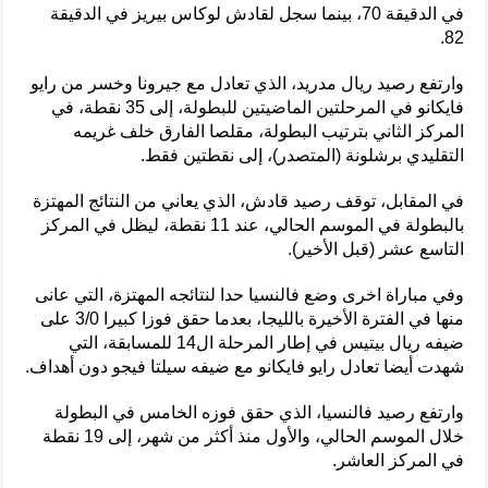
في الدقيقة 70، بينما سجل لقادش لوكاس بيريز في الدقيقة
82.
وارتفع رصيد ريال مدريد، الذي تعادل مع جيرونا وخسر من رايو
فايكانو في المرحلتين الماضيتين للبطولة، إلى 35 نقطة، في
المركز الثاني بترتيب البطولة، مقلصا الفارق خلف غريمه
التقليدي برشلونة (المتصدر)، إلى نقطتين فقط.
في المقابل، توقف رصيد قادش، الذي يعاني من النتائج المهتزة
بالبطولة في الموسم الحالي، عند 11 نقطة، ليظل في المركز
التاسع عشر (قبل الأخير).
وفي مباراة اخرى وضع فالنسيا حدا لنتائجه المهتزة، التي عانى
منها في الفترة الأخيرة بالليجا، بعدما حقق فوزا كبيرا 3/0 على
ضيفه ريال بيتيس في إطار المرحلة ال14 للمسابقة، التي
شهدت أيضا تعادل رايو فايكانو مع ضيفه سيلتا فيجو دون أهداف.
وارتفع رصيد فالنسيا، الذي حقق فوزه الخامس في البطولة
خلال الموسم الحالي، والأول منذ أكثر من شهر، إلى 19 نقطة
في المركز العاشر.