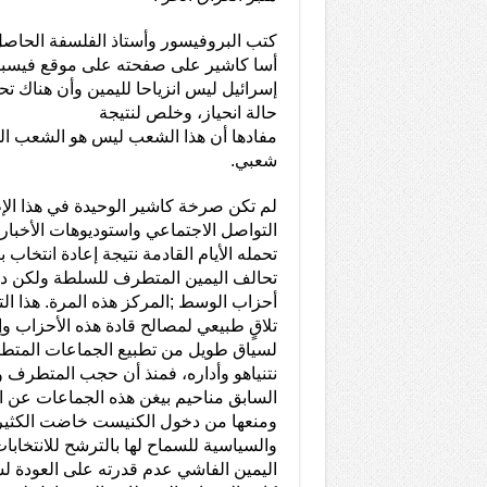
كتب البروفيسور وأستاذ الفلسفة الحاص
أسا كاشير على صفحته على موقع فيسب
إسرائيل ليس انزياحا لليمين وأن هناك ت
حالة انحياز، وخلص لنتيجة
مفادها أن هذا الشعب ليس هو الشعب ال
شعبي.
لم تكن صرخة كاشير الوحيدة في هذا ال
التواصل الاجتماعي واستوديوهات الأخبار 
تحمله الأيام القادمة نتيجة إعادة انتخاب ب
تحالف اليمين المتطرف للسلطة ولكن د
أحزاب الوسط ;المركز هذه المرة. هذا ال
تلاقٍ طبيعي لمصالح قادة هذه الأحزاب وإ
لسياق طويل من تطبيع الجماعات المتط
نتنياهو وأداره، فمنذ أن حجب المتطرف 
السابق مناحيم بيغن هذه الجماعات عن ا
ومنعها من دخول الكنيست خاضت الكثير 
والسياسية للسماح لها بالترشح للانتخابات
اليمين الفاشي عدم قدرته على العودة لس