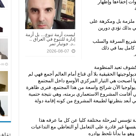
ات إخفاءها وإظهار
ها ملزمة بل ومكرهة على
ي بذلك تؤدي دورين
ليست أزمة تنوع… بل أزمة
إدارة للتنوع في العراق ..
ي تشريع السرقة والسلب
..د. جوتيار تمر
كامل بما في ذلك
2026-08-07
.
-06
مكشوف تعيد المنظومة
ديولوجيتها الحقيقية بلا أي قناع أمام العالم أجمع فهي لم
ا أصبحت هي التيار المركزي الأوسع داخل المجتمع
يولوجيا الآن شرائح واسعة من هذا المجتمع، فنرى ظاهرة
ي أقامت المشروع الاستعماري برمته، وهي نتيجة حتمية
 أبعد بنظرتها لطبيعة المشروع من كونه إقامة دولة
لة تؤسس لمرحلة مختلفة كليا عن كل ما عرفه هذا
نفسها غير قادرة على التعامل أو التعاطي مع التداعيات
و ما بدأنا نلحظ بوادره
ثقاف