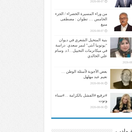
2026-08-07
من وراء المسيرة الخضراء / الجزء
الخامس …. تطوان : مصطفى
منيغ
2026-08-07
بنية المتخيل الشعري في ديوان
“يوتوبيا أنثى” لنمر سعدي: دراسة
في ميكانزمات التخييل…ا.د. وسام
علي الخالدي
2026-08
بعض الأجوبة لأسئلة الوطن …
نعيم عبد مهلهل
2026-08-06
#ترقيع #الفشل بالكرامة …#سناء
وتوت
2026-08-06
ة وادب