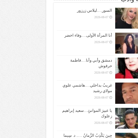
السور….ليلاس زرزور
2026-08-07
أنا المرأة الأولى….وفاء اخضر
2026-08-07
دمشق وأبي وأنا….فاطمة
حرفوش
2026-08-07
غريبٌ بداخلي….هاشمي علوي
مولاي رشيد
2026-08-07
يا عبيرَ الموانئِ…سعيد إبراهيم
زعلوك
2026-08-07
حِينَ يَكْذِبُ الزَّمانُ ….. د. سِيما