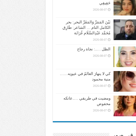
حَقِيقِي
2026-08-07
بَيْنَ المَمَرِّ وَالمَقَرِّ البحر: بحر
الكامل التام … الشاعر: طَارِق
مُحَمَّد عَبْدِالسَّلَام غُرَابَة
2026-08-07
الظل …..: نجاة رجاح
2026-08-07
كي لا ينهارَ العالمُ في عيونِه……
منية محمود
2026-08-07
ومضيت في طريقي …..عاتكه
محفوض
2026-08-07
ر في صور