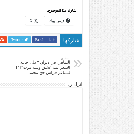
شارك هذا الموضوع:
فيس بوك
X
Twitter
Facebook
شاركها
السابق
التماهي في ديوان “على حافة
الشعر ثمة عشق وثمة موت”[*]
للشاعر فراس حج محمد
اترك رد