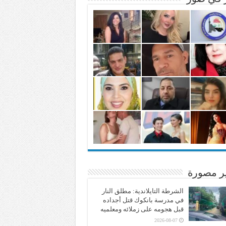
ير مصورة
الشرطة التايلاندية: مطلق النار
في مدرسة بانكوك قتل أجداده
قبل هجومه على زملائه ومعلميه
2026-08-07