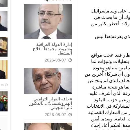
ل على وسامإسرائيل;
وك أن ما يحدث في
حولات أخطر بكثير من
ذي يعرفه;هذا ليس
إدارة الدولة العراقية
وشروط وجودها ! فلاح
المشعل
إطار فقد عجت مواقع
2026-08-07
بتحليلات وتنبؤات لما
نيامين نتنياهو وعودة
ون أي شركاء آخرين من
تحالف الذي لم ينتج عن
-07
نما هو نتيجة مباشرة
رفة الذي أشرف عليه
«حافة القرار الترامبي
وزعيم حزب الليكود
الهيروشيمي»….الدكتور
لمشاركة في الانتخابات
ثائر العجيلي
من المعارك القضائية
2026-08-07
 العامة. وبعدما أيقن
دة الحكم أعاد إحياء