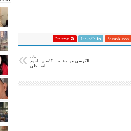
Pinterest
LinkedIn
Stumbleupon
التالي
الكرسي من يعتليه …؟!بقلم : احمد
لفته علي