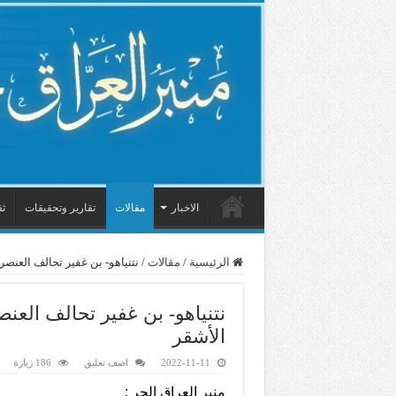
الاخبار
مقالات
تقارير وتحقيقات
ثق
الرئيسية
/
مقالات
/
نتنياهو- بن غفير تحالف العنصر
نتنياهو- بن غفير تحالف العن
الأشقر
2022-11-11
اضف تعليق
186 زيارة
منبر العراق الحر :