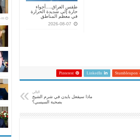
طقس العراق….أجواء
حارة إلى شديدة الحرارة
في معظم المناطق
-06
2026-08-07
Pinterest
LinkedIn
Stumbleupon
التالي
ماذا سيفعل بايدن في شرم الشيخ
بصحبة السيسي؟