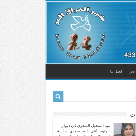
نحن
اتصل بنا
ات
بنية المتخيل الشعري في ديوان
“يوتوبيا أنثى” لنمر سعدي: دراسة