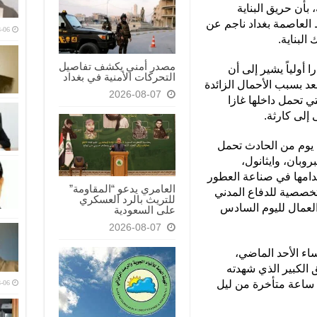
 بأن حريق البناية
 العاصمة بغداد ناجم عن
-06
البناية.
مصدر أمني يكشف تفاصيل
 أولياً يشير إلى أن
التحركات الأمنية في بغداد
 بسبب الأحمال الزائدة
2026-08-07
 تحمل داخلها غازا
 إلى كارثة.
ل يوم من الحادث تحمل
روبان، وايثانول،
در بـ 140 طناً لاستخدامها في صناعة العطور
العامري يدعو “المقاومة”
تخصصية للدفاع المدني
للتريث بالرد العسكري
العمال لليوم السادس
على السعودية
2026-08-07
اء الأحد الماضي،
الكبير الذي شهدته
 ساعة متأخرة من ليل
-06