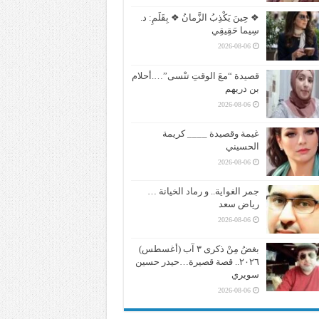
❖ حِينَ يَكْذِبُ الزَّمانُ ❖ بِقَلَمِ: د.
سِيما حَقِيقِي
2026-08-06
قصيدة “معَ الوقتِ تنْسى”….أحلام
بن دريهم
2026-08-06
غيمة وقصيدة ____ كريمة
الحسيني
2026-08-06
جمر الغواية.. و رماد الخيانة …
رياض سعد
2026-08-06
بغضُ مِنْ ذكرى ٣ آب (أغسطس)
٢٠٢٦.. قصة قصيرة…حيدر حسين
سويري
2026-08-06