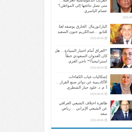
القريب الدبلوماسية العراقية…
متى تصل نتائجها إلى المواطن؟
عصام الياسري
2026-08
البارانورمال: الخارق بوصفه لغةً
للتابو….عبدالكريم حنون السعيد
2026-08-06
*العراق أمام اختبار السيادة… هل
كان العدوان السعودي خطأً
استراتيجياً؟* ناجي الغزي
2026-08-05
إشكاليات غياب الكفاءات
الأكاديمية عن دوائر صنع القرار…
أ. م. د. خلود جبار الشطري
2026-08-05
ظاهرة اختلاف الشيعي العراقي
عن الشيعي الإيراني … رياض
سعد
2026-08-05