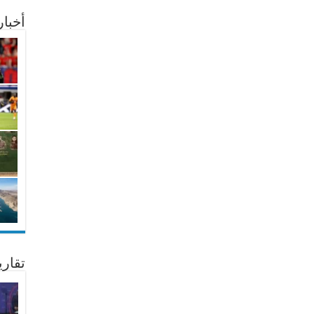
أخبا
تقار