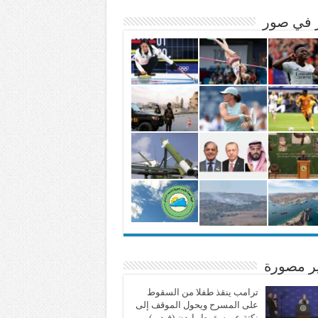
ر في صور
ير مصورة
ترامب ينقذ طفلا من السقوط
على المسرح ويحول الموقف إلى
نكتة عن سقوط بايدن (فيديو)