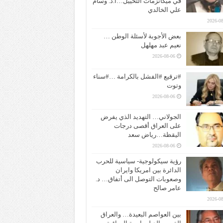
في ميكانزمات التخييل…ا.د. وسام
علي الخالدي
2026-08
بعض الأجوبة لأسئلة الوطن …
نعيم عبد مهلهل
2026-08-06
#ترقيع #الفشل بالكرامة …#سناء
وتوت
2026-08-06
الجولاني… التهديد الذي يفرض
على العراق أقصى درجات
اليقظة…رياض سعد
2026-08-06
رؤية سيكولوجية- سياسية للحرب
الدائرة بين امريكا وايران
وصعوبات التوصل الى أتفاق… د.
عامر صالح
2026-08
بين العواصم البعيدة… والعراق