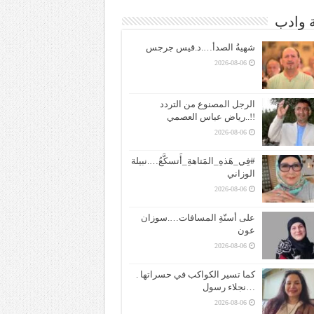
ة وادب
شهيةُ الصدأ….د.قيس جرجس
2026-08-06
الرجل المصنوع من التردد
!!..رياض عباس العصمي
2026-08-06
#فِي_هَذهِ_المَتاهةِ_أَتسكَّعُ….نبيلة
الوزاني
2026-08-06
على أسنّةِ المسافات….سوزان
عون
2026-08-06
كما تسير الكواكب في حسراتها .
…نجلاء رسول
2026-08-06