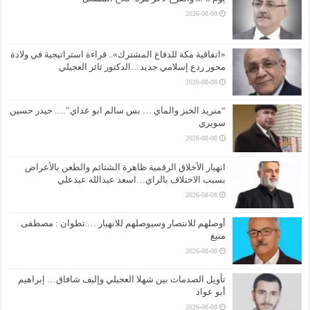
2026-08-08
«اتفاقية مكة للدفاع المشترك».. قراءة استراتيجية في ولادة
محور ردع إسلامي جديد…الدكتور ثائر العجيلي
2026-08-08
“منريد الخبز والماي … بس سالم ابو عداي”…. حيدر حسين
سويري
2026-08-08
انهيار الأخلاق الرقمية ظاهرة الشتائم والطعن بالأعراض
بسبب الاختلاف بالراي…اسعد عبدالله عبدعلي
2026-08-08
أوصلهم للانتصار وسيوصلهم للانهيار ….تطوان : مصطفى
منيغ
2026-08-08
تأويل الصدمات بين شهلا العجيلي وإليف شافاق… إبراهيم
أبو عواد
2026-08-08