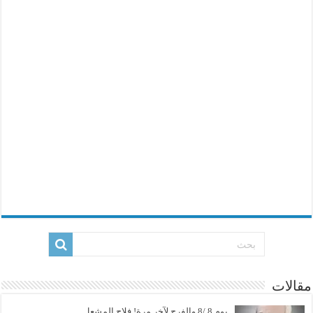
مقالات
يوم 8 /8 والفرح لآخر مرة! فلاح المشعل