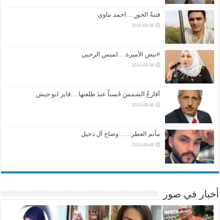
فتنةُ الحورِ….احمد نناوي
2026-08-08
#نبض الأميرة….لميس الرحبي
2026-08-08
أقارعُ الشمسَ حُسناً عندَ طلعتها….فايز ابو جيش
2026-08-08
مأتم العطر……وضاح آل دخيل
2026-08-08
أخبار في صور