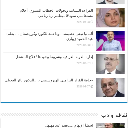
القراءة الشبابية وتحولات الخطاب النسوي: أحلام
مستغانمي نموذجًا ..بقلمي ربا رباعي
2026-08-08
ألمانيا تبقى عظيمة… وداعمة للكورد وكوردستان … بقلم:
عبد الحميد زيباري
2026-08-08
إدارة الدولة العراقية وشروط وجودها ! فلاح المشعل
2026-08-07
«حافة القرار الترامبي الهيروشيمي»….الدكتور ثائر العجيلي
2026-08-07
ثقافة وادب
لحظةُ الإلهامِ …..نعيم عبد مهلهل