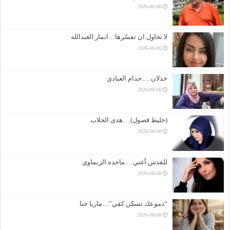
2026-08-08
لا تحاول ان تفسّرها…انمار العبدالله
2026-08-08
خذلان .. ..حذام العبادي
2026-08-08
(خليط فصول).. ..هدى الجلاب
2026-08-08
للقدس أغني….ماجده الريماوي
2026-08-08
“دموعك تسكن كفي”…ماريا حنا
2026-08-08