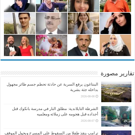
تقارير مصورة
البنتاغون يرفع السرية عن حادثة تحطم جسم طائر مجهول
بداخله جثة بشرية
2026-08-08
الشرطة التايلاندية: مطلق النار في مدرسة بانكوك قتل
أجداده قبل هجومه على زملائه ومعلميه
2026-08-07
ترامب ينقذ طفلا من السقوط على المسرح ويحول الموقف