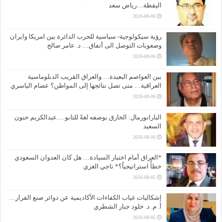
اليقظة…رياض سعد
2026-08-06
رؤية سيكولوجية- سياسية للحرب الدائرة بين امريكا وايران
وصعوبات التوصل الى أتفاق… د. عامر صالح
2026-08-06
بين العواصم البعيدة… والعراق القريب الدبلوماسية
العراقية… متى تصل نتائجها إلى المواطن؟ عصام الياسري
2026-08-06
البارانورمال: الخارق بوصفه لغةً للتابو….عبدالكريم حنون
السعيد
2026-08-06
*العراق أمام اختبار السيادة… هل كان العدوان السعودي
خطأً استراتيجياً؟* ناجي الغزي
2026-08-05
إشكاليات غياب الكفاءات الأكاديمية عن دوائر صنع القرار…
أ. م. د. خلود جبار الشطري
2026-08-05