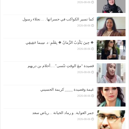
2026-08-06
كما تسير الكواكب في حسراتها . …نجلاء رسول
2026-08-06
❖ حِينَ يَكْذِبُ الزَّمانُ ❖ بِقَلَمِ: د. سِيما حَقِيقِي
2026-08-06
قصيدة “معَ الوقتِ تنْسى”….أحلام بن دريهم
2026-08-06
غيمة وقصيدة ____ كريمة الحسيني
2026-08-06
جمر الغواية.. و رماد الخيانة …رياض سعد
2026-08-06