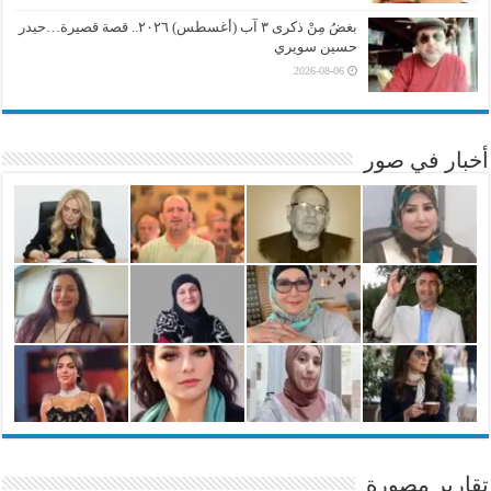
بغضُ مِنْ ذكرى ٣ آب (أغسطس) ٢٠٢٦.. قصة قصيرة…حيدر
حسين سويري
2026-08-06
أخبار في صور
تقارير مصورة