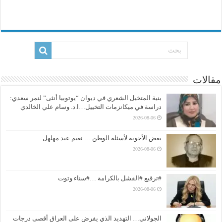
مقالات
بنية المتخيل الشعري في ديوان “يوتوبيا أنثى” لنمر سعدي:
دراسة في ميكانزمات التخييل…ا.د. وسام علي الخالدي
2026-08-06
بعض الأجوبة لأسئلة الوطن … نعيم عبد مهلهل
2026-08-06
#ترقيع #الفشل بالكرامة …#سناء وتوت
2026-08-06
الجولاني… التهديد الذي يفرض على العراق أقصى درجات