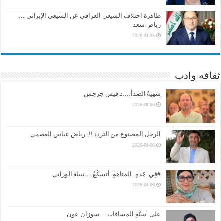
ظاهرة اختلاف الشيعي العراقي عن الشيعي الإيراني …
رياض سعد
2026-08-05
ثقافة وادب
شهيةُ الصدأ….د.قيس جرجس
2026-08-06
الرجل المصنوع من التردد !!..رياض عباس العصمي
2026-08-06
#فِي_هَذهِ_المَتاهةِ_أَتسكَّعُ….نبيلة الوزاني
2026-08-06
على أسنّةِ المسافات….سوزان عون