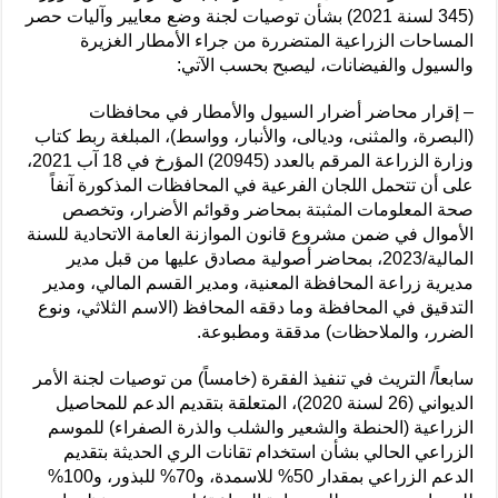
(345 لسنة 2021) بشأن توصيات لجنة وضع معايير وآليات حصر
المساحات الزراعية المتضررة من جراء الأمطار الغزيرة
والسيول والفيضانات، ليصبح بحسب الآتي:
– إقرار محاضر أضرار السيول والأمطار في محافظات
(البصرة، والمثنى، وديالى، والأنبار، وواسط)، المبلغة ربط كتاب
وزارة الزراعة المرقم بالعدد (20945) المؤرخ في 18 آب 2021،
على أن تتحمل اللجان الفرعية في المحافظات المذكورة آنفاً
صحة المعلومات المثبتة بمحاضر وقوائم الأضرار، وتخصص
الأموال في ضمن مشروع قانون الموازنة العامة الاتحادية للسنة
المالية/2023، بمحاضر أصولية مصادق عليها من قبل مدير
مديرية زراعة المحافظة المعنية، ومدير القسم المالي، ومدير
التدقيق في المحافظة وما دققه المحافظ (الاسم الثلاثي، ونوع
الضرر، والملاحظات) مدققة ومطبوعة.
سابعاً/ التريث في تنفيذ الفقرة (خامساً) من توصيات لجنة الأمر
الديواني (26 لسنة 2020)، المتعلقة بتقديم الدعم للمحاصيل
الزراعية (الحنطة والشعير والشلب والذرة الصفراء) للموسم
الزراعي الحالي بشأن استخدام تقانات الري الحديثة بتقديم
الدعم الزراعي بمقدار 50% للاسمدة، و70% للبذور، و100%