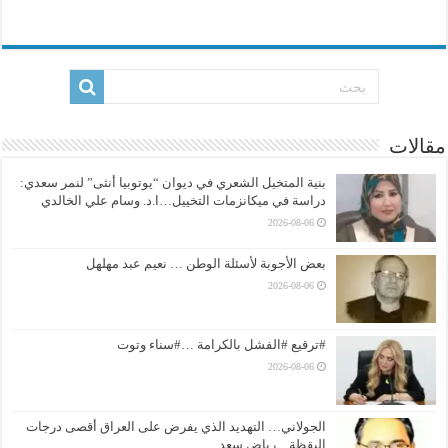
مقالات
بنية المتخيل الشعري في ديوان “يوتوبيا أنثى” لنمر سعدي:
دراسة في ميكانزمات التخييل…ا.د. وسام علي الخالدي
2026-08-06
بعض الأجوبة لأسئلة الوطن … نعيم عبد مهلهل
2026-08-06
#ترقيع #الفشل بالكرامة …#سناء وتوت
2026-08-06
الجولاني… التهديد الذي يفرض على العراق أقصى درجات
اليقظة…رياض سعد