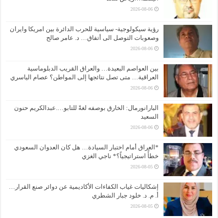
2026-08-06
رؤية سيكولوجية- سياسية للحرب الدائرة بين امريكا وايران
وصعوبات التوصل الى أتفاق… د. عامر صالح
2026-08-06
بين العواصم البعيدة… والعراق القريب الدبلوماسية
العراقية… متى تصل نتائجها إلى المواطن؟ عصام الياسري
2026-08-06
البارانورمال: الخارق بوصفه لغةً للتابو….عبدالكريم حنون
السعيد
2026-08-06
*العراق أمام اختبار السيادة… هل كان العدوان السعودي
خطأً استراتيجياً؟* ناجي الغزي
2026-08-05
إشكاليات غياب الكفاءات الأكاديمية عن دوائر صنع القرار…
أ. م. د. خلود جبار الشطري
2026-08-05