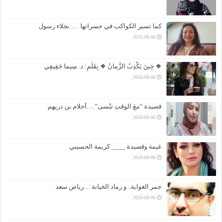
كما تسير الكواكب في حسراتها . …نجلاء رسول
2026-08-06
❖ حِينَ يَكْذِبُ الزَّمانُ ❖ بِقَلَمِ: د. سِيما حَقِيقِي
2026-08-06
قصيدة “معَ الوقتِ تنْسى”….أحلام بن دريهم
2026-08-06
غيمة وقصيدة ____ كريمة الحسيني
2026-08-06
جمر الغواية.. و رماد الخيانة …رياض سعد
2026-08-06