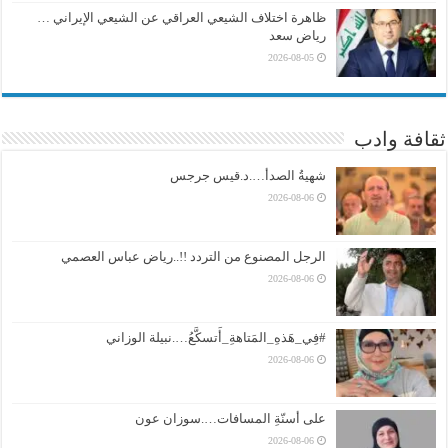
ظاهرة اختلاف الشيعي العراقي عن الشيعي الإيراني …
رياض سعد
2026-08-05
ثقافة وادب
شهيةُ الصدأ….د.قيس جرجس
2026-08-06
الرجل المصنوع من التردد !!..رياض عباس العصمي
2026-08-06
#فِي_هَذهِ_المَتاهةِ_أَتسكَّعُ….نبيلة الوزاني
2026-08-06
على أسنّةِ المسافات….سوزان عون
2026-08-06