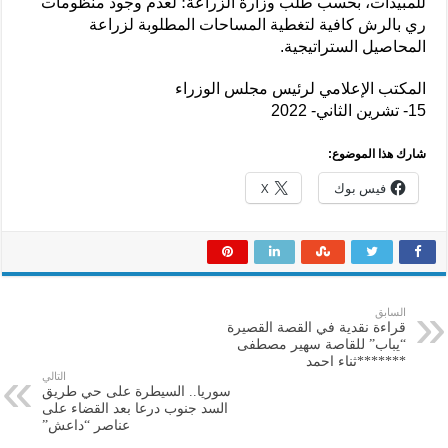
للمبيدات، بحسب طلب وزارة الزراعة؛ لعدم وجود منظومات
ري بالرش كافية لتغطية المساحات المطلوبة لزراعة
المحاصيل الستراتيجية.
المكتب الإعلامي لرئيس مجلس الوزراء
15- تشرين الثاني- 2022
شارك هذا الموضوع:
فيس بوك
X
السابق
قراءة نقدية في القصة القصيرة
“يباب” للقاصة سهير مصطفى
*******ثناء احمد
التالي
سوريا.. السيطرة على حي طريق
السد جنوب درعا بعد القضاء على
عناصر “داعش”