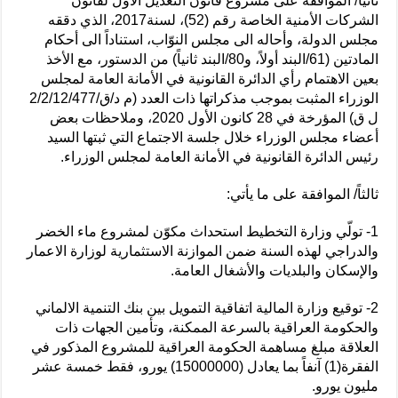
ثانياً/ الموافقة على مشروع قانون التعديل الأول لقانون
الشركات الأمنية الخاصة رقم (52)، لسنة2017، الذي دققه
مجلس الدولة، وأحاله الى مجلس النوّاب، استناداً الى أحكام
المادتين (61/البند أولاً، و80/البند ثانياً) من الدستور، مع الأخذ
بعين الاهتمام رأي الدائرة القانونية في الأمانة العامة لمجلس
الوزراء المثبت بموجب مذكراتها ذات العدد (م د/ق/2/2/12/477
ل ق) المؤرخة في 28 كانون الأول 2020، وملاحظات بعض
أعضاء مجلس الوزراء خلال جلسة الاجتماع التي ثبتها السيد
رئيس الدائرة القانونية في الأمانة العامة لمجلس الوزراء.
ثالثاً/ الموافقة على ما يأتي:
1- تولّي وزارة التخطيط استحداث مكوّن لمشروع ماء الخضر
والدراجي لهذه السنة ضمن الموازنة الاستثمارية لوزارة الاعمار
والإسكان والبلديات والأشغال العامة.
2- توقيع وزارة المالية اتفاقية التمويل بين بنك التنمية الالماني
والحكومة العراقية بالسرعة الممكنة، وتأمين الجهات ذات
العلاقة مبلغ مساهمة الحكومة العراقية للمشروع المذكور في
الفقرة(1) آنفاً بما يعادل (15000000) يورو، فقط خمسة عشر
مليون يورو.