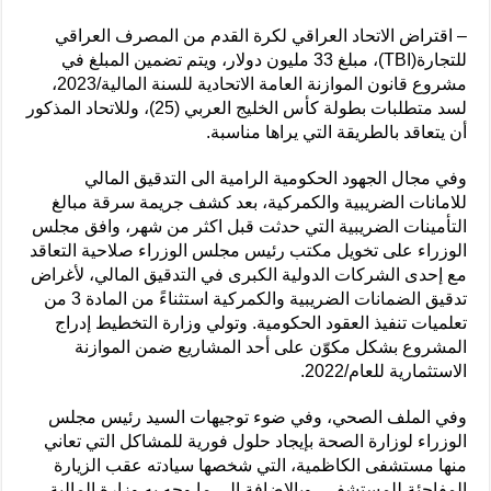
– اقتراض الاتحاد العراقي لكرة القدم من المصرف العراقي
للتجارة(TBI)، مبلغ 33 مليون دولار، ويتم تضمين المبلغ في
مشروع قانون الموازنة العامة الاتحادية للسنة المالية/2023،
لسد متطلبات بطولة كأس الخليج العربي (25)، وللاتحاد المذكور
أن يتعاقد بالطريقة التي يراها مناسبة.
وفي مجال الجهود الحكومية الرامية الى التدقيق المالي
للامانات الضريبية والكمركية، بعد كشف جريمة سرقة مبالغ
التأمينات الضريبية التي حدثت قبل اكثر من شهر، وافق مجلس
الوزراء على تخويل مكتب رئيس مجلس الوزراء صلاحية التعاقد
مع إحدى الشركات الدولية الكبرى في التدقيق المالي، لأغراض
تدقيق الضمانات الضريبية والكمركية استثناءً من المادة 3 من
تعلميات تنفيذ العقود الحكومية. وتولي وزارة التخطيط إدراج
المشروع بشكل مكوّن على أحد المشاريع ضمن الموازنة
الاستثمارية للعام/2022.
وفي الملف الصحي، وفي ضوء توجيهات السيد رئيس مجلس
الوزراء لوزارة الصحة بإيجاد حلول فورية للمشاكل التي تعاني
منها مستشفى الكاظمية، التي شخصها سيادته عقب الزيارة
المفاجئة للمستشفى، وبالاضافة الى ما وجه به وزارة المالية