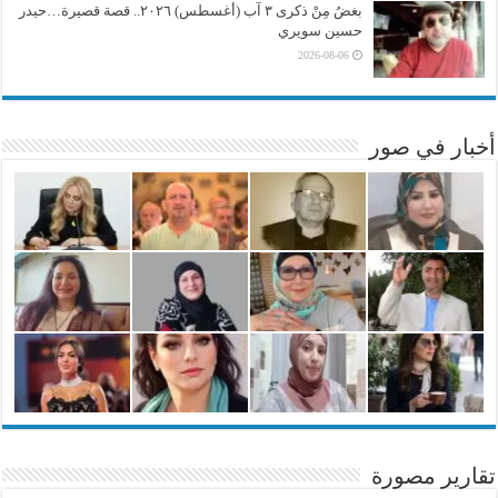
بغضُ مِنْ ذكرى ٣ آب (أغسطس) ٢٠٢٦.. قصة قصيرة…حيدر
حسين سويري
2026-08-06
أخبار في صور
تقارير مصورة