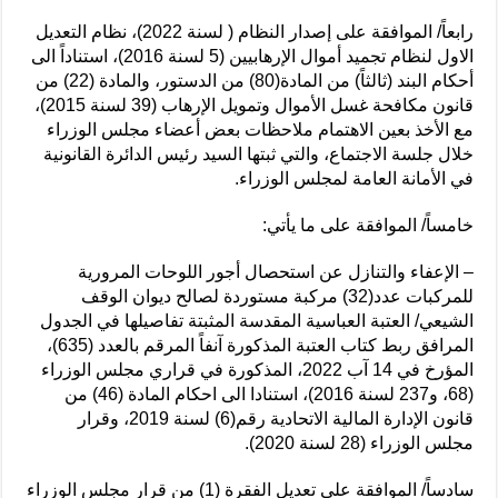
رابعاً/ الموافقة على إصدار النظام ( لسنة 2022)، نظام التعديل
الاول لنظام تجميد أموال الإرهابيين (5 لسنة 2016)، استناداً الى
أحكام البند (ثالثاً) من المادة(80) من الدستور، والمادة (22) من
قانون مكافحة غسل الأموال وتمويل الإرهاب (39 لسنة 2015)،
مع الأخذ بعين الاهتمام ملاحظات بعض أعضاء مجلس الوزراء
خلال جلسة الاجتماع، والتي ثبتها السيد رئيس الدائرة القانونية
في الأمانة العامة لمجلس الوزراء.
خامساً/ الموافقة على ما يأتي:
– الإعفاء والتنازل عن استحصال أجور اللوحات المرورية
للمركبات عدد(32) مركبة مستوردة لصالح ديوان الوقف
الشيعي/ العتبة العباسية المقدسة المثبتة تفاصيلها في الجدول
المرافق ربط كتاب العتبة المذكورة آنفاً المرقم بالعدد (635)،
المؤرخ في 14 آب 2022، المذكورة في قراري مجلس الوزراء
(68، و237 لسنة 2016)، استنادا الى احكام المادة (46) من
قانون الإدارة المالية الاتحادية رقم(6) لسنة 2019، وقرار
مجلس الوزراء (28 لسنة 2020).
سادساً/ الموافقة على تعديل الفقرة (1) من قرار مجلس الوزراء