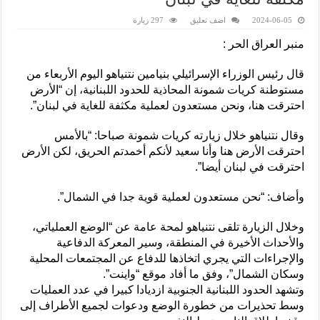
2024-06-05
اضف تعليق
297 زيارة
منبر العراق الحر :
قال رئيس الوزراء الإسرائيلي بنيامين نتنياهو اليوم الأربعاء من
مستوطنة كريات شمونة المحاذية للحدود اللبنانية، إن “الأرض
احترقت هنا، ونحن مستعدون لعملية مكثفة للغاية في لبنان”.
وقال نتنياهو خلال زيارته كريات شمونة صباحا: “بالأمس
احترقت الأرض هنا وأنا سعيد لأنكم أخمدتم الحريق، لكن الأرض
احترقت في لبنان أيضا”.
وأضاف: “نحن مستعدون لعملية قوية جدا في الشمال”.
وخلال الزيارة تلقى نتنياهو لمحة عامة عن “الوضع العملياتي،
والأحداث الأخيرة في المنطقة، وسير المعركة الدفاعية
والإجراءات التي يجري اتخاذها للدفاع عن المجتمعات المحلية
وسكان الشمال”، وفق ما أفاد موقع “واينت”.
وتشهد الحدود اللبنانية الجنوبية ازديادا كبيرا في عدد العمليات
وسط تحذيرات من خطورة الوضع ودعوات لجميع الأطراف إلى