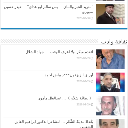
“منريد الخبز والماي … بس سالم ابو عداي”…. حيدر حسين
سويري
2026-08-08
ثقافة وادب
اتقدم مبكرا ولا اعرف الوقت …..جواد الشلال
2026-08-09
أوراق الزيزفون***ذ بياض احمد
2026-08-09
《 بطاقَة سَكَن 》….عبدالعال مأمون
2026-08-09
بَغْدادُ مَدينَةُ الشِّعْر …. للشاعر الدكتور ابراهيم الفايز .
الشعيبي