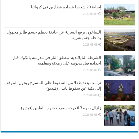
إصابة 20 شخصا بتصادم قطارين في كرواتيا
2026-08-09
البنتاغون يرفع السرية عن حادثة تحطم جسم طائر مجهول
بداخله جثة بشرية
2026-08-08
الشرطة التايلاندية: مطلق النار في مدرسة بانكوك قتل
أجداده قبل هجومه على زملائه ومعلميه
2026-08-07
ترامب ينقذ طفلا من السقوط على المسرح ويحول الموقف
إلى نكتة عن سقوط بايدن (فيديو)
2026-08-06
زلزال بقوة 6.3 درجة يضرب جنوب الفلبين (فيديو)
2026-08-05