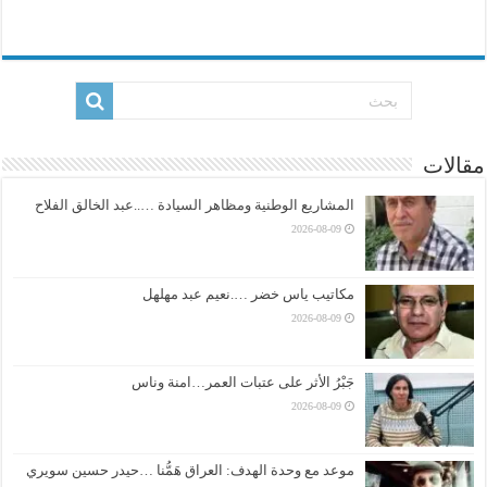
مقالات
المشاريع الوطنية ومظاهر السيادة …..عبد الخالق الفلاح
2026-08-09
مكاتيب ياس خضر ….نعيم عبد مهلهل
2026-08-09
جَبْرُ الأثر على عتبات العمر…امنة وناس
2026-08-09
موعد مع وحدة الهدف: العراق هَمُّنا …حيدر حسين سويري