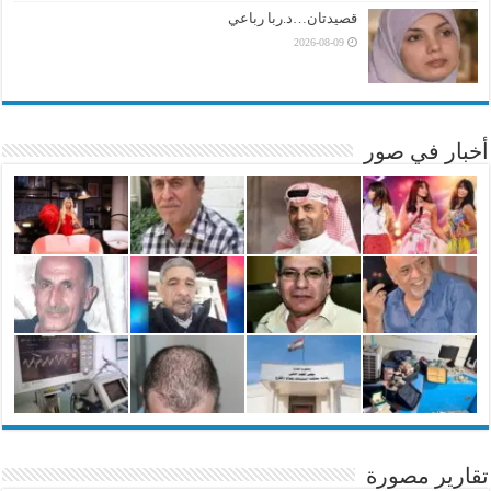
قصيدتان…د.ربا رباعي
2026-08-09
أخبار في صور
تقارير مصورة