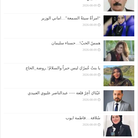
2026-08-09
“امرأةٌ سيئةُ السمعة”…اماني الوزير
2026-08-09
همسُ الحبّ!…حسناء سليمان
2026-08-09
يا بنتُ عُمرُكِ ليس حبراً والسلامْ!..روضة_الحاج
2026-08-09
عَيْنَاكِ آخِرُ قلعة —– عبدالناصر عليوي العبيدي
2026-08-09
سُلافة….فاطمة ايوب
2026-08-09