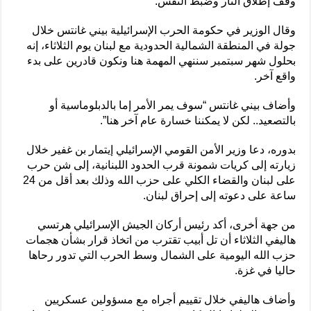
وقف إطلاق النار وضبط النفس.
وقال الوزير في حكومة الحرب الإسرائيلية بيني غانتس خلال
جولة في المنطقة الشمالية الحدودية مع لبنان يوم الثلاثاء، إنه
بحلول شهر سبتمبر سننهي المهمة هنا ونكون قادرين على بدء
واقع آخر.
وأضاف بيني غانتس “سوف يمر الأمر إما بالدبلوماسية أو
بالتصعيد.. لكن لا يمكننا خسارة عام آخر هنا”.
بدوره، دعا وزير الأمن القومي الإسرائيلي إيتمار بن غفير خلال
زيارته إلى كريات شمونة قرب الحدود اللبنانية، إلى شن حرب
على لبنان والقضاء الكلي على حزب الله وذلك بعد أقل من 24
ساعة على دعوته إلى إحراق لبنان.
من جهة أخرى، أكد رئيس أركان الجيش الإسرائيلي هرتسي
هاليفي الثلاثاء أن تل أبيب تقترب من اتخاذ قرار بشأن هجمات
حزب الله اليومية على الشمال وسط الحرب التي تدور رحاها
حاليا في غزة.
وأضاف هاليفي خلال تقييم أجراه مع مسؤولين عسكريين