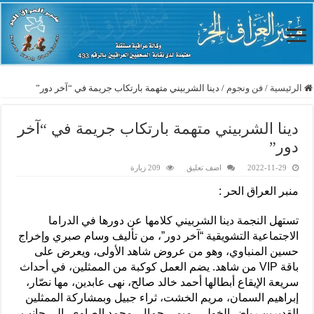
الرئيسية
/
فن ونجوم
/
دينا الشربيني متهمة بارتكاب جريمة في “آخر دور”
دينا الشربيني متهمة بارتكاب جريمة في “آخر
دور”
2022-11-29
اضف تعليق
209 زيارة
منبر العراق الحر :
تستهل النجمة دينا الشربيني كلامها عن دورها في الدراما
الاجتماعية التشويقية “آخر دور”، من تأليف وسام صبري وإخراج
حسين المنباوي، وهو من عروض شاهد الأولى، ويعرض على
باقة VIP من شاهد. يضم العمل كوكبة من الممثلين، في أحداث
سريعة الإيقاع أبطالها أحمد خالد صالح، نهى عابدين، مها نصّار،
إبراهيم السمان، مريم الخشت، ثراء جبيل وبمشاركة الممثلين
القديرين رياض الخولي، ميمي جمال، محمد الصاوي، إلى جانب