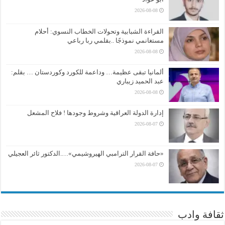
2026-08-08
القراءة الشبابية وتحولات الخطاب النسوي: أحلام
مستغانمي نموذجًا ..بقلمي ربا رباعي
2026-08-08
ألمانيا تبقى عظيمة… وداعمة للكورد وكوردستان … بقلم:
عبد الحميد زيباري
2026-08-08
إدارة الدولة العراقية وشروط وجودها ! فلاح المشعل
2026-08-07
«حافة القرار الترامبي الهيروشيمي»….الدكتور ثائر العجيلي
2026-08-07
ثقافة وادب