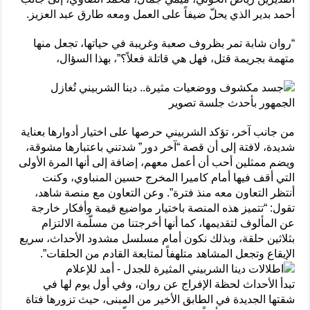
أحمد بدير الذي يحلّ ضيفاً على العمل ومعه طارق عبد العزيز.
“روان شابة تمر بظروف صعبة وغريبة في حياتها، تجعل منها
متهمة بجريمة قتل، فهل هي قاتلة فعلاً؟”، بهذا السؤال،
من جانب آخر، تؤكد الشربيني حرصها على اختيار أدوارها بعناية
شديدة، لافتة إلى أن قصة “آخر دور” شدتني باعتبارها مشوقة،
ويضم ممثلين أحب أن أعمل معهم، إضافة إلى أنها المرة الأولى
التي أقف فيها أمام كاميرا المخرج حسين المنباوي، وكنت
أنتظر التعاون معه منذ فترة”. وعن التعاون مع منصة شاهد،
تقول: “تتميز هذه المنصة باختيار مواضيع قيمة وأفكار خارجة
عن المألوف لتقديمها، كما أنها أخرجتنا من مسلّمة الالتزام
بثلاثين حلقة، وبذلك نكون أمام مسلسل مشدود الأحداث، سريع
الإيقاع وتجعل المشاهد متلهفاً لمتابعة القادم من الحلقات”.
تبدأ الأحداث لحظة الإفراج عن روان، وفي أول يوم لها في
شقتها الجديدة في الطابق الأخير من المبنى، حيث تزورها فتاة