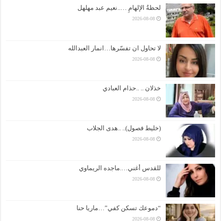
لحظةُ الإلهامِ …..نعيم عبد مهلهل
2026-08-08
لا تحاول ان تفسّرها…انمار العبدالله
2026-08-08
خذلان .. ..حذام العبادي
2026-08-08
(خليط فصول).. ..هدى الجلاب
2026-08-08
للقدس أغني….ماجده الريماوي
2026-08-08
“دموعك تسكن كفي”…ماريا حنا
2026-08-08