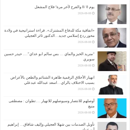
يوم 8 /8 والفرح لآخر مرة! فلاح المشعل
2026-08-08
«اتفاقية مكة للدفاع المشترك».. قراءة استراتيجية في ولادة
محور ردع إسلامي جديد…الدكتور ثائر العجيلي
2026-08-08
“منريد الخبز والماي … بس سالم ابو عداي”…. حيدر حسين
سويري
2026-08-08
انهيار الأخلاق الرقمية ظاهرة الشتائم والطعن بالأعراض
بسبب الاختلاف بالراي…اسعد عبدالله عبدعلي
2026-08-08
أوصلهم للانتصار وسيوصلهم للانهيار ….تطوان : مصطفى
منيغ
2026-08-08
تأويل الصدمات بين شهلا العجيلي وإليف شافاق… إبراهيم
أبو عواد