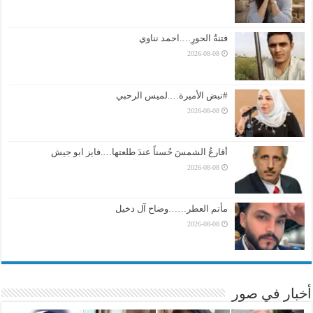
فتنةُ الحورِ….احمد نناوي
2026-08-08
#نبض الأميرة….لميس الرحبي
2026-08-08
أقارعُ الشمسَ حُسناً عندَ طلعتها….فايز ابو جيش
2026-08-08
مأتم العطر……وضاح آل دخيل
2026-08-08
أخبار في صور