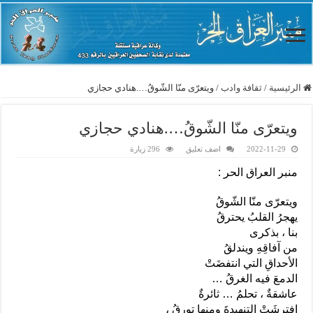
الرئيسية
/
ثقافة وادب
/
ويتعرّى منّا الشّوقُ….هنادي حجازي
ويتعرّى منّا الشّوقُ….هنادي حجازي
2022-11-29
اضف تعليق
296 زيارة
منبر العراق الحر :
ويتعرّى منّا الشّوقُ
يهجرُ القلبُ يحترقُ
بنا ، بذكرى
من آفاقِهِ ويندلقُ
الأحداقِ التي انتفضَتْ
الدمعَ فيه الغرقُ …
عاشقةٌ ، تحلمُ … ثائرةٌ
افترشَتْ التنهيدةَ ومنها تورقُ ،