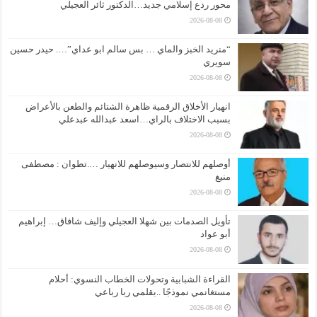
محور ردع إسلامي جديد…الدكتور ثائر العجيلي
2026-08-08
“منريد الخبز والماي … بس سالم ابو عداي”…. حيدر حسين
سويري
2026-08-08
انهيار الأخلاق الرقمية ظاهرة الشتائم والطعن بالأعراض
بسبب الاختلاف بالراي…اسعد عبدالله عبدعلي
2026-08-08
أوصلهم للانتصار وسيوصلهم للانهيار ….تطوان : مصطفى
منيغ
2026-08-08
تأويل الصدمات بين شهلا العجيلي وإليف شافاق… إبراهيم
أبو عواد
2026-08-08
القراءة الشبابية وتحولات الخطاب النسوي: أحلام
مستغانمي نموذجًا ..بقلمي ربا رباعي
2026-08-08