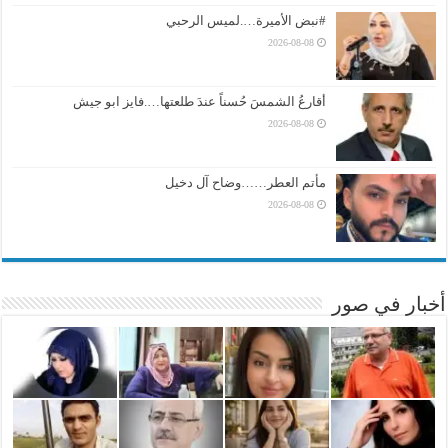
#نبض الأميرة….لميس الرحبي
2026-08-08
أقارعُ الشمسَ حُسناً عندَ طلعتها….فايز ابو جيش
2026-08-08
مأتم العطر……وضاح آل دخيل
2026-08-08
أخبار في صور