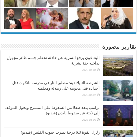
تقارير مصورة
البنتاغون يرفع السرية عن حادثة تحطم جسم طائر مجهول
بداخله جثة بشرية
2026-08-08
الشرطة التايلاندية: مطلق النار في مدرسة بانكوك قتل
أجداده قبل هجومه على زملائه ومعلميه
2026-08-07
ترامب ينقذ طفلا من السقوط على المسرح ويحول الموقف
إلى نكتة عن سقوط بايدن (فيديو)
2026-08-06
زلزال بقوة 6.3 درجة يضرب جنوب الفلبين (فيديو)