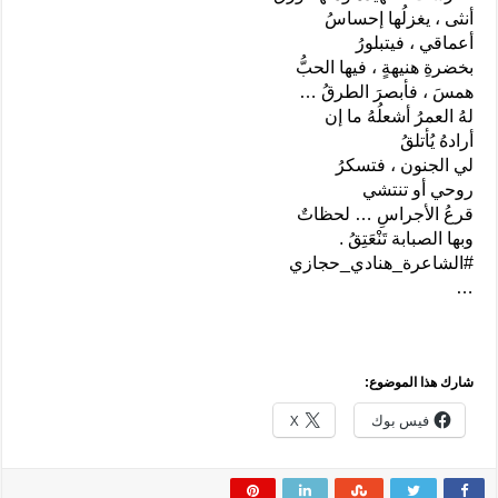
أنثى ، يغزلُها إحساسُ
أعماقي ، فيتبلورُ
بخضرةِ هنيهةٍ ، فيها الحبُّ
همسَ ، فأبصرَ الطرقُ …
لهُ العمرُ أشعلُهُ ما إن
أرادهُ يُأتلقُ
لي الجنون ، فتسكرُ
روحي أو تنتشي
قرعُ الأجراسِ … لحظاتٌ
وبها الصبابة تَنْعَتِقُ .
#الشاعرة_هنادي_حجازي
…
شارك هذا الموضوع:
فيس بوك
X