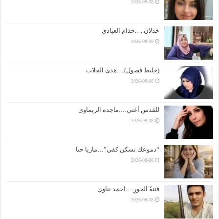
2026-08-08
خذلان .. ..حذام العبادي
2026-08-08
(خليط فصول).. ..هدى الجلاب
2026-08-08
للقدس أغني….ماجده الريماوي
2026-08-08
“دموعك تسكن كفي”…ماريا حنا
2026-08-08
فتنةُ الحورِ….احمد نناوي
2026-08-08