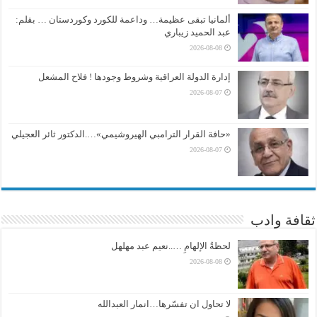
ألمانيا تبقى عظيمة… وداعمة للكورد وكوردستان … بقلم:
عبد الحميد زيباري
2026-08-08
إدارة الدولة العراقية وشروط وجودها ! فلاح المشعل
2026-08-07
«حافة القرار الترامبي الهيروشيمي»….الدكتور ثائر العجيلي
2026-08-07
ثقافة وادب
لحظةُ الإلهامِ …..نعيم عبد مهلهل
2026-08-08
لا تحاول ان تفسّرها…انمار العبدالله