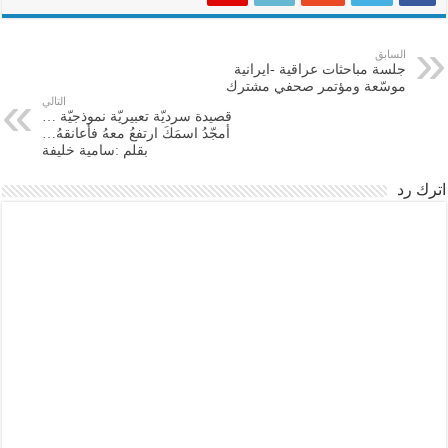
السابق
جلسة مباحثات عراقية -ايرانية
موسّعة ومؤتمر صحفي مشترك
التالي
قصيدة سرديّة تعبيريّة نموذجيّة …
أمجّدُ اسمَكَ ارتفعُ معهُ فأعانقهُ…
بقلم :سامية خليفة
اترك رد