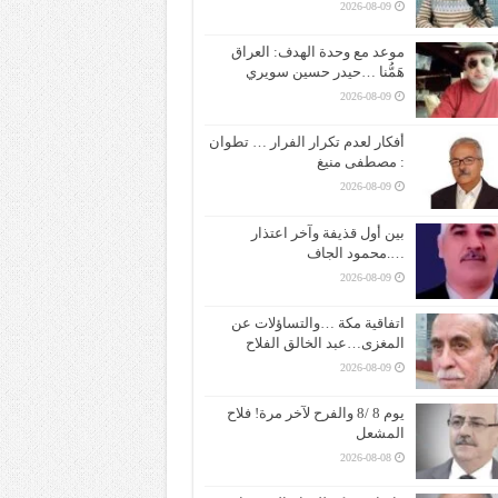
2026-08-09
موعد مع وحدة الهدف: العراق
هَمُّنا …حيدر حسين سويري
2026-08-09
أفكار لعدم تكرار الفرار … تطوان
: مصطفى منيغ
2026-08-09
بين أول قذيفة وآخر اعتذار
….محمود الجاف
2026-08-09
اتفاقية مكة …والتساؤلات عن
المغزى…عبد الخالق الفلاح
2026-08-09
يوم 8 /8 والفرح لآخر مرة! فلاح
المشعل
2026-08-08