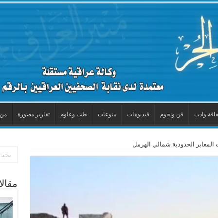
قافة وادب
فن ونجوم
فيديوهات
منوعات
طب وعلوم
تقارير مصورة
من 
 المعابر الحدودية شمالي الهرمل
مقال