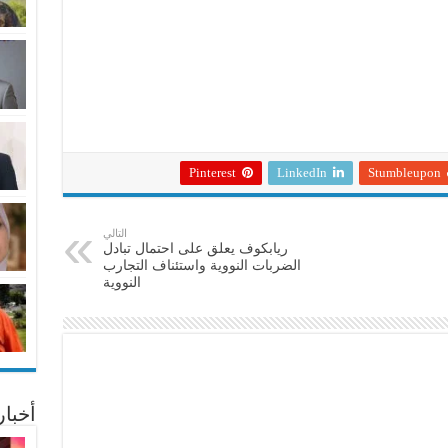
Pinterest
LinkedIn
Stumbleupon
التالي
ريابكوف يعلق على احتمال تبادل
الضربات النووية واستئناف التجارب
النووية
أخبا