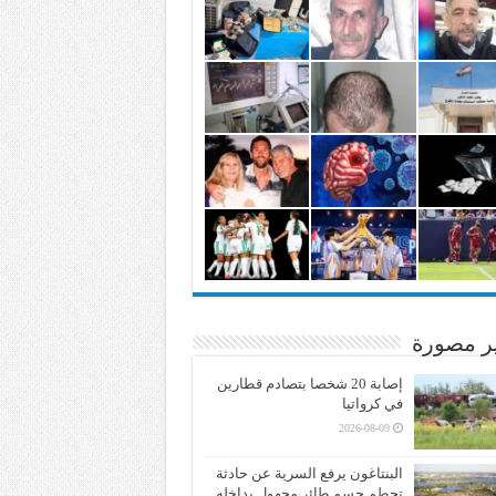
ير مصورة
إصابة 20 شخصا بتصادم قطارين
في كرواتيا
2026-08-09
البنتاغون يرفع السرية عن حادثة
تحطم جسم طائر مجهول بداخله