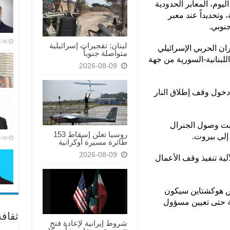
يوم، المعابر الحدودية
وتحديداً عند معبر
نوبي.
-08
لبنان: تفجيرات إسرائيلية
ان الحربي الإسرائيلي
متواصلة جنوباً
اللبنانية-السورية من جهة
2026-08-09
دخول وقف إطلاق النار
لنت وصول الجنرال
روسيا تعلن إسقاط 153
إلى بيروت.
-08
طائرة مسيرة أوكرانية
2026-08-09
لية تنفيذ وقف الأعمال
س هوكشتاين سيكون
ة حتى تعيين مسؤول
ثقاف
شروط إيرانية لإعادة فتح