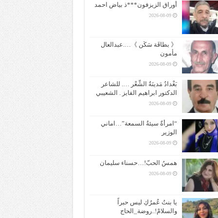
أوراق الزيزفون***ذ بياض احمد
2026-08-09
《 بطاقَة سَكَن 》….عبدالعال
مأمون
2026-08-09
بَغْدادُ مَدينَةُ الشِّعْر …. للشاعر
الدكتور ابراهيم الفايز . الشعيبي
2026-08-09
“امرأةٌ سيئةُ السمعة”…اماني
الوزير
2026-08-09
همسُ الحبّ!…حسناء سليمان
2026-08-09
يا بنتُ عُمرُكِ ليس حبراً
والسلامْ!..روضة_الحاج