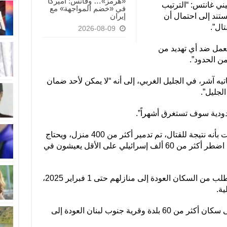
«هرمز»… وفانس: أميركا
يني غانتس: “الترتيب
في «خضم المواجهة» مع
ستند إلى احتمال أن
إيران
ال”.
2026-08-09
لعمل ضد أي تهديد من
ن الحدود”.
يه آشر، في الجليل الغربي، إلى أنه “لا يمكن لأحد ضمان
لجليل”.
دودية سوف تستغرق أشهراً”.
وكانت صحيفة “تايمز أوف إسرائيل” أفادت بأنه نتيجة للقتال، تم تدمير أكثر من 400 منزل، ويحتاج
500 منزل آخر إلى إصلاحات كبيرة، فيما اضطر أكثر من 60 ألف إسرائيلي على الأقل يعيشون في
ولفتت القناة 12 الإسرائيلية إلى أنه لن يطلب من السكان العودة إلى منازلهم حتى 1 فبراير 2025،
ة.
في المقابل، حظر الجيش الإسرائيلي على سكان أكثر من 60 بلدة وقرية جنوب لبنان العودة إلى