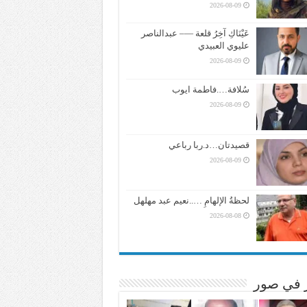
2026-08-09
عَيْنَاكِ آخِرُ قلعة —– عبدالناصر
عليوي العبيدي
2026-08-09
سُلافة….فاطمة ايوب
2026-08-09
قصيدتان…د.ربا رباعي
2026-08-09
لحظةُ الإلهامِ …..نعيم عبد مهلهل
2026-08-08
ر في صور