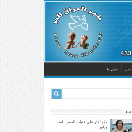
نحن
اتصل بنا
ات
جَبْرُ الأثر على عتبات العمر…امنة
وناس