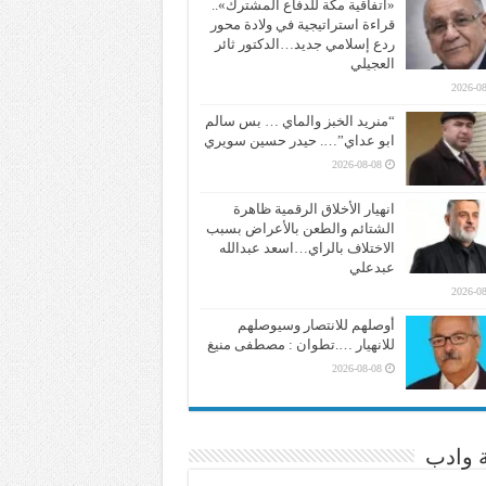
«اتفاقية مكة للدفاع المشترك»..
قراءة استراتيجية في ولادة محور
ردع إسلامي جديد…الدكتور ثائر
العجيلي
2026-08
“منريد الخبز والماي … بس سالم
ابو عداي”…. حيدر حسين سويري
2026-08-08
انهيار الأخلاق الرقمية ظاهرة
الشتائم والطعن بالأعراض بسبب
الاختلاف بالراي…اسعد عبدالله
عبدعلي
2026-08
أوصلهم للانتصار وسيوصلهم
للانهيار ….تطوان : مصطفى منيغ
2026-08-08
ة وادب