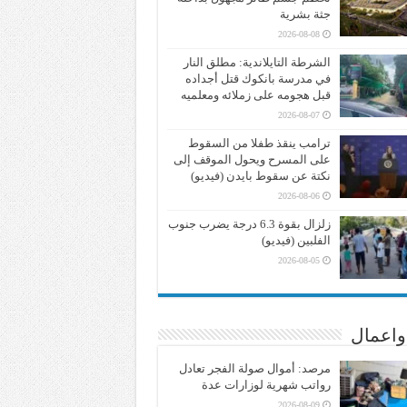
جثة بشرية
2026-08-08
الشرطة التايلاندية: مطلق النار
في مدرسة بانكوك قتل أجداده
قبل هجومه على زملائه ومعلميه
2026-08-07
ترامب ينقذ طفلا من السقوط
على المسرح ويحول الموقف إلى
نكتة عن سقوط بايدن (فيديو)
2026-08-06
زلزال بقوة 6.3 درجة يضرب جنوب
الفلبين (فيديو)
2026-08-05
واعمال
مرصد: أموال صولة الفجر تعادل
رواتب شهرية لوزارات عدة
2026-08-09