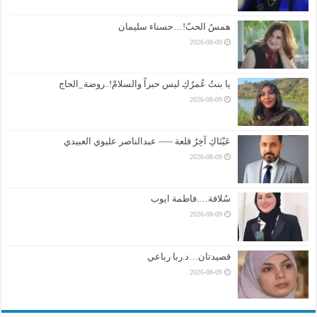
همسُ الحبّ!…حسناء سليمان
2026-08-09
يا بنتُ عُمرُكِ ليس حبراً والسلامْ!..روضة_الحاج
2026-08-09
عَيْنَاكِ آخِرُ قلعة —– عبدالناصر عليوي العبيدي
2026-08-09
سُلافة….فاطمة ايوب
2026-08-09
قصيدتان…د.ربا رباعي
2026-08-09