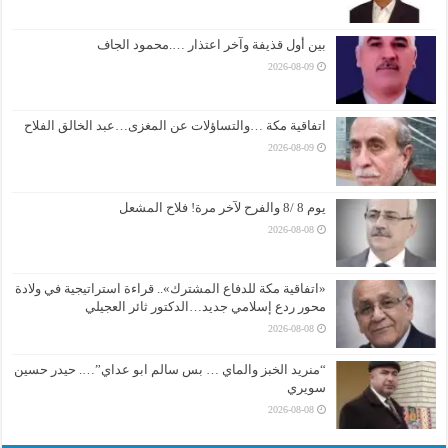
بين أول قذيفة وآخر اعتذار ….محمود الجاف
2026-08-09
اتفاقية مكة …والتساؤلات عن المغزى…عبد الخالق الفلاح
2026-08-09
يوم 8 /8 والفرح لآخر مرة! فلاح المشعل
2026-08-08
«اتفاقية مكة للدفاع المشترك».. قراءة استراتيجية في ولادة
محور ردع إسلامي جديد…الدكتور ثائر العجيلي
2026-08-08
“منريد الخبز والماي … بس سالم ابو عداي”…. حيدر حسين
سويري
2026-08-08