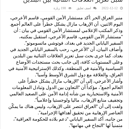
2022-12-12
اضف تعليق
198 زيارة
منبر العراق الحر :أكد مستشار الأمن القومي، قاسم الأعرجي،
اليوم الاثنين، أن الإرهاب مازال يشكل خطراً على العالم أجمع.
وذكر المكتب الإعلامي لمستشار الأمن القومي في بيان : أن
“مستشار الأمن القومي، قاسم الأعرجي، استقبل بمكتبه،
السفير الياباني الجديد في بغداد، فوتوشي ماتسوموتو”.
وأضاف البيان، أن “الأعرجي، رحب بالسفير الياباني الجديد في
بغداد، كما جرى بحث سبل تعزيز العلاقات الثنائية بين البلدين
وعلى المستويات كافة، إلى جانب بحث مستجدات الأوضاع
السياسية والأمنية في المنطقة، وكذلك الإستراتيجية الأمنية في
العراق، والعلاقة مع دول الشرق الأوسط وآسيا”.
وأشار الأعرجي، إلى أن “الإرهاب مازال يشكل خطراً على
العالم أجمع”، مؤكداً أن “التعاون بين الدول وتبادل المعلومات
الأمنية والاستخبارية من شأنه إدامة الأمن على الصعيد العالمي
وتجفيف منابع الإرهاب، ماليا ولوجستيا وإعلامياً”.
ولفت إلى أن “العراق انتصر على الإرهاب، وليس هناك ما يمكّن
العناصر الإرهابية من تحقيق أهدافها الإجرامية”.
من جانبه، أكد السفير الياباني “دعم بلاده للحكومة العراقية”،
متمنياً لها “النجاح في مهامها”.