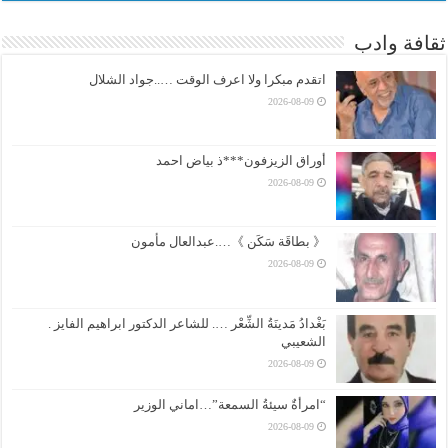
ثقافة وادب
اتقدم مبكرا ولا اعرف الوقت …..جواد الشلال
2026-08-09
أوراق الزيزفون***ذ بياض احمد
2026-08-09
《 بطاقَة سَكَن 》….عبدالعال مأمون
2026-08-09
بَغْدادُ مَدينَةُ الشِّعْر …. للشاعر الدكتور ابراهيم الفايز .
الشعيبي
2026-08-09
“امرأةٌ سيئةُ السمعة”…اماني الوزير
2026-08-09