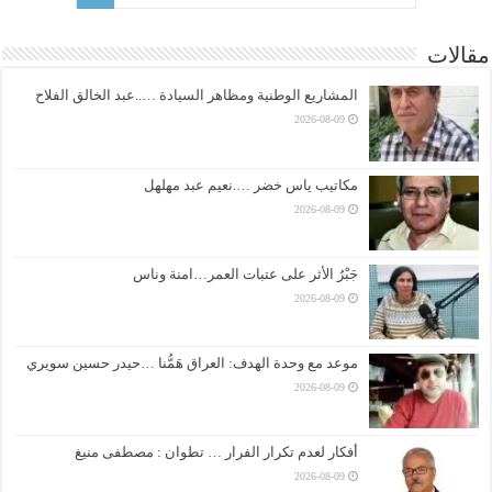
مقالات
المشاريع الوطنية ومظاهر السيادة …..عبد الخالق الفلاح
2026-08-09
مكاتيب ياس خضر ….نعيم عبد مهلهل
2026-08-09
جَبْرُ الأثر على عتبات العمر…امنة وناس
2026-08-09
موعد مع وحدة الهدف: العراق هَمُّنا …حيدر حسين سويري
2026-08-09
أفكار لعدم تكرار الفرار … تطوان : مصطفى منيغ
2026-08-09