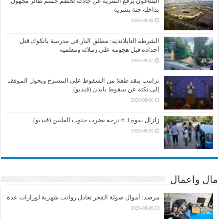
البنتاغون يرفع السرية عن حادثة تحطم جسم طائر مجهول
بداخله جثة بشرية
2026-08-08
الشرطة التايلاندية: مطلق النار في مدرسة بانكوك قتل
أجداده قبل هجومه على زملائه ومعلميه
2026-08-07
ترامب ينقذ طفلا من السقوط على المسرح ويحول الموقف
إلى نكتة عن سقوط بايدن (فيديو)
2026-08-06
زلزال بقوة 6.3 درجة يضرب جنوب الفلبين (فيديو)
2026-08-05
مال واعمال
مرصد: أموال صولة الفجر تعادل رواتب شهرية لوزارات عدة
2026-08-09