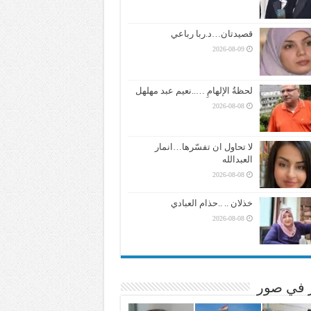
قصيدتان…د.ربا رباعي
2026-08-09
لحظةُ الإلهامِ …..نعيم عبد مهلهل
2026-08-08
لا تحاول ان تفسّرها…انمار
العبدالله
2026-08-08
خذلان .. ..حذام العبادي
2026-08-08
ر في صور