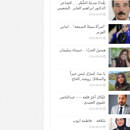
بَغْدادُ مَدينَةُ الشِّعْر …. للشاعر
الدكتور ابراهيم الفايز . الشعيبي
2026-08-09
“امرأةٌ سيئةُ السمعة”…اماني
الوزير
2026-08-09
همسُ الحبّ!…حسناء سليمان
2026-08-09
يا بنتُ عُمرُكِ ليس حبراً
والسلامْ!..روضة_الحاج
2026-08-09
عَيْنَاكِ آخِرُ قلعة —– عبدالناصر
عليوي العبيدي
2026-08-09
سُلافة….فاطمة ايوب
2026-08-09