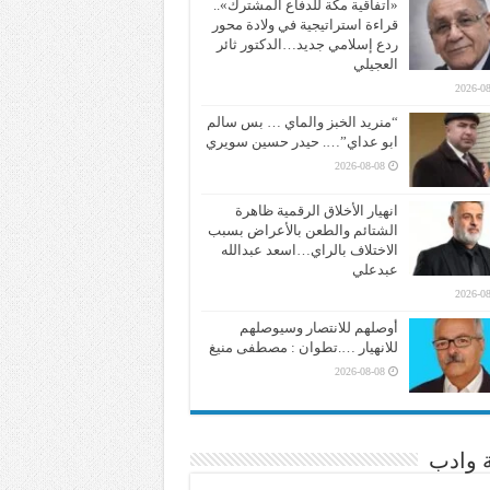
«اتفاقية مكة للدفاع المشترك»..
قراءة استراتيجية في ولادة محور
ردع إسلامي جديد…الدكتور ثائر
العجيلي
2026-08
“منريد الخبز والماي … بس سالم
ابو عداي”…. حيدر حسين سويري
2026-08-08
انهيار الأخلاق الرقمية ظاهرة
الشتائم والطعن بالأعراض بسبب
الاختلاف بالراي…اسعد عبدالله
عبدعلي
2026-08
أوصلهم للانتصار وسيوصلهم
للانهيار ….تطوان : مصطفى منيغ
2026-08-08
ة وادب