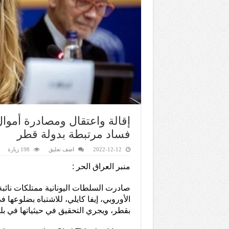
إقالة واعتقال ومصادرة أموا
فساد مرتبطة بدولة قطر
2022-12-12
اضف تعليق
198 زيارة
منبر العراق الحر :
صادرت السلطات اليونانية ممتلكات نائبة
الأوروبي، إيفا كايلي، للاشتباه بضلوعها 
بقطر، ويجري التحقيق في حيثياتها في بلج