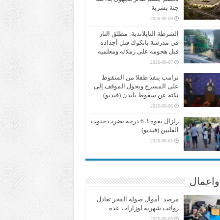
جثة بشرية
2026-08-08
الشرطة التايلاندية: مطلق النار
في مدرسة بانكوك قتل أجداده
قبل هجومه على زملائه ومعلميه
2026-08-07
ترامب ينقذ طفلا من السقوط
على المسرح ويحول الموقف إلى
نكتة عن سقوط بايدن (فيديو)
2026-08-06
زلزال بقوة 6.3 درجة يضرب جنوب
الفلبين (فيديو)
2026-08-05
واعمال
مرصد: أموال صولة الفجر تعادل
رواتب شهرية لوزارات عدة
2026-08-09