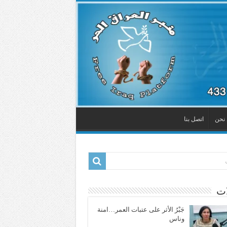
نحن
اتصل بنا
ات
جَبْرُ الأثر على عتبات العمر…امنة
وناس