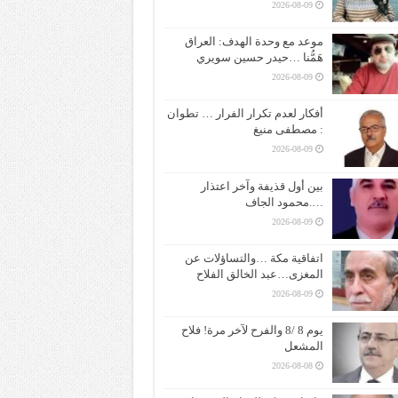
2026-08-09
موعد مع وحدة الهدف: العراق
هَمُّنا …حيدر حسين سويري
2026-08-09
أفكار لعدم تكرار الفرار … تطوان
: مصطفى منيغ
2026-08-09
بين أول قذيفة وآخر اعتذار
….محمود الجاف
2026-08-09
اتفاقية مكة …والتساؤلات عن
المغزى…عبد الخالق الفلاح
2026-08-09
يوم 8 /8 والفرح لآخر مرة! فلاح
المشعل
2026-08-08