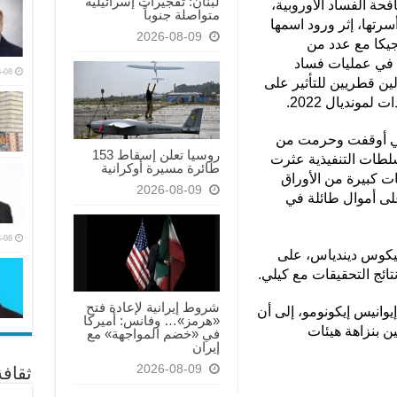
لبنان: تفجيرات إسرائيلية
عن هيئة مكافحة الفساد الأوروبية،
متواصلة جنوباً
رتها، إثر ورود اسمها
2026-08-09
لجيكا مع عدد من
م في عمليات فساد
-08
ن قطريين للتأثير على
لمونديال 2022.
يلي أوقفت وحرمت من
روسيا تعلن إسقاط 153
سلطات التنفيذية عثرت
طائرة مسيرة أوكرانية
ت كبيرة من الأوراق
2026-08-09
لى أموال طائلة في
-08
 نيكوس ديندياس، على
ائج التحقيقات مع كيلي.
شروط إيرانية لإعادة فتح
يوانيس إيكونومو، إلى أن
«هرمز»… وفانس: أميركا
ن بنزاهة هيئات
في «خضم المواجهة» مع
إيران
2026-08-09
ثقاف