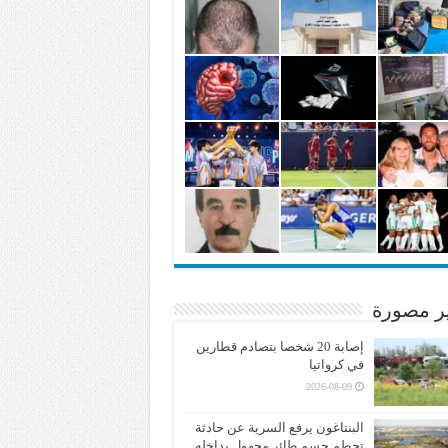
ير مصورة
إصابة 20 شخصا بتصادم قطارين
في كرواتيا
2026-08-09
البنتاغون يرفع السرية عن حادثة
تحطم جسم طائر مجهول بداخله