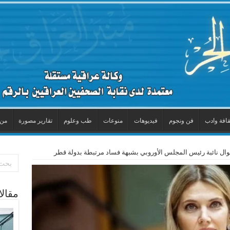
قافة وادب
فن ونجوم
فيديوهات
منوعات
طب وعلوم
تقارير مصورة
من 
موال نائبة رئيس المجلس الأوروبي بشبهة فساد مرتبطة بدولة قطر
مقال