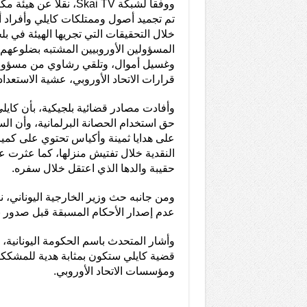
ووفقا لشبكة Skai TV، نقلا 
تم تجميد أصول وممتلكات كايلي وأفراد أس
خلال التحقيقات التي تجريها الهيئة في ب
المسؤولين الأوروبيين المشتبه بضلوعه
وغسيل أموال، وتلقي رشاوي من مسؤولي
قرارات الاتحاد الأوروبي، عشية الاستعدادات 
وأفادت مصادر قضائية بلجيكية، بأن كا
حق استخدام الحصانة البرلمانية، وأن ال
على هدايا ثمينة وأكياس تحتوي على كميا
النقدية خلال تفتيش منزلها، كما عثرت ع
حقيبة والدها الذي اعتقل خلال سفره.
ومن جانبه حث وزير الخارجية اليوناني،
عدم إصدار الأحكام المسبقة قبل صدور نت
وأشار المتحدث باسم الحكومة اليونانية، إ
قضية كايلي ستكون بمثابة هدية للمشككي
ومؤسسات الاتحاد الأوروبي.