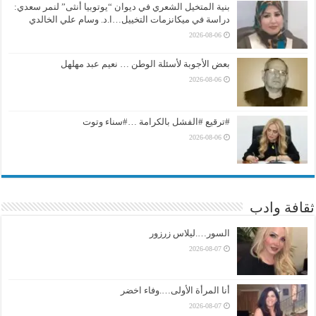
بنية المتخيل الشعري في ديوان “يوتوبيا أنثى” لنمر سعدي:
دراسة في ميكانزمات التخييل…ا.د. وسام علي الخالدي
2026-08-06
بعض الأجوبة لأسئلة الوطن … نعيم عبد مهلهل
2026-08-06
#ترقيع #الفشل بالكرامة …#سناء وتوت
2026-08-06
ثقافة وادب
السور….ليلاس زرزور
2026-08-07
أنا المرأة الأولى….وفاء اخضر
2026-08-07