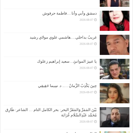
دمشق وأبي وأنا….فاطمة حرفوش
2026-08-07
غريبٌ بداخلي….هاشمي علوي مولاي رشيد
2026-08-07
يا عبيرَ الموانئِ…سعيد إبراهيم زعلوك
2026-08-07
حِينَ يَكْذِبُ الزَّمانُ ….. د. سِيما حَقِيقِي
2026-08-07
بَيْنَ المَمَرِّ وَالمَقَرِّ البحر: بحر الكامل التام … الشاعر: طَارِق
مُحَمَّد عَبْدِالسَّلَام غُرَابَة
2026-08-07