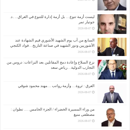
ليست أزمة تنوع… بل أزمة إدارة للتنوع في العراق .. ..د.
جوتيار تمر
2026-08-07
السابع من آب يوم الشهيد الأشوري قيم الشهادة عند
الأشوريين ودور الشهيد في صناعة التاريخ…فواد الكنجي
2026-08-07
نزع السلاح وإعادة دمج المقاتلين بعد النزاعات: دروس من
التجارب الدولية…رياض سعد
2026-08-07
العرق : ثروة… وأزمة رواتب …مهند محمود شوقي
2026-08-07
من وراء المسيرة الخضراء / الجزء الخامس …. تطوان :
مصطفى منيغ
2026-08-07