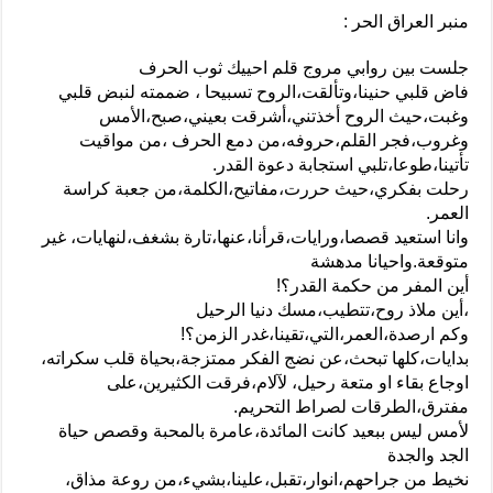
منبر العراق الحر :
جلست بين روابي مروج قلم احييك ثوب الحرف
فاض قلبي حنينا،وتألقت،الروح تسبيحا ، ضممته لنبض قلبي
وغبت،حيث الروح أخذتني،أشرقت بعيني،صبح،الأمس
وغروب،فجر القلم،حروفه،من دمع الحرف ،من مواقيت
تأتينا،طوعا،تلبي استجابة دعوة القدر.
رحلت بفكري،حيث حررت،مفاتيح،الكلمة،من جعبة كراسة
العمر.
وانا استعيد قصصا،ورايات،قرأنا،عنها،تارة بشغف،لنهايات، غير
متوقعة.واحيانا مدهشة
أين المفر من حكمة القدر؟!
،أين ملاذ روح،تتطيب،مسك دنيا الرحيل
وكم ارصدة،العمر،التي،تقينا،غدر الزمن؟!
بدايات،كلها تبحث،عن نضج الفكر ممتزجة،بحياة قلب سكراته،
اوجاع بقاء او متعة رحيل، لآلام،فرقت الكثيرين،على
مفترق،الطرقات لصراط التحريم.
لأمس ليس ببعيد كانت المائدة،عامرة بالمحبة وقصص حياة
الجد والجدة
نخيط من جراحهم،انوار،تقبل،علينا،بشيء،من روعة مذاق،