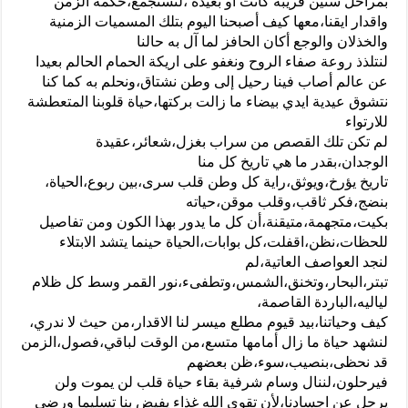
بمراحل سنين قريبة كانت او بعيدة ،لنستجمع،حكمة الزمن
واقدار ايقنا،معها كيف أصبحنا اليوم بتلك المسميات الزمنية
والخذلان والوجع أكان الحافز لما آل به حالنا
لنتلذذ روعة صفاء الروح ونغفو على اريكة الحمام الحالم بعيدا
عن عالم أصاب فينا رحيل إلى وطن نشتاق،ونحلم به كما كنا
نتشوق عيدية ايدي بيضاء ما زالت بركتها،حياة قلوبنا المتعطشة
للارتواء
لم تكن تلك القصص من سراب بغزل،شعائر،عقيدة
الوجدان،بقدر ما هي تاريخ كل منا
تاريخ يؤرخ،ويوثق،راية كل وطن قلب سرى،بين ربوع،الحياة،
بنضج،فكر ثاقب،وقلب موقن،حياته
بكيت،متجهمة،متيقنة،أن كل ما يدور بهذا الكون ومن تفاصيل
للحظات،نظن،اقفلت،كل بوابات،الحياة حينما يتشد الابتلاء
لنجد العواصف العاتية،لم
تبتر،البحار،وتخنق،الشمس،وتطفىء،نور القمر وسط كل ظلام
لياليه،الباردة القاصمة،
كيف وحياتنا،بيد قيوم مطلع ميسر لنا الاقدار،من حيث لا ندري،
لنشهد حياة ما زال أمامها متسع،من الوقت لباقي،فصول،الزمن
قد نحظى،بنصيب،سوء،ظن بعضهم
فيرحلون،لننال وسام شرفية بقاء حياة قلب لن يموت ولن
يرحل عن اجسادنا،لأن تقوى الله غذاء يفيض بنا تسليما ورضى