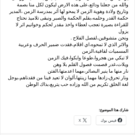
والله من جعلنا ودائع،على هذه الارض ليكون لكل منا بصمة
وتاريخ ولادة وهوية الزمن لا يمحو لها أثر بمدرسة الزمن ،المدير
حكمة القدر وحلمه،بقلم الحكمة والصبر ونبقى تلاميذ نحتاج
للقراءة بصيرة تعجب لعطاء واخذ مقدر لحكم وخواتيم اثر لا
يزول
ونحن متشوقين،لفصل الفلاح .
والاثر الذي لا تمحوه،اي اقلام،فقدت ضمير الحرف وعربية
المسميات لقافية،الزمن
لا تبكي من هجروا،طوعا وابكوا،فيك الزمن
ويلات،غدر قصمت فصول القلم بلا وهن
نار منها ما ينير البصائر،مهما اعدمتها،الفتن
ونار تحرق،زادها مهما زينتها،ألوان لا تعيد فينا من فقدناهم،بوجل
لغة الخلق تكريم من الله وزاده حب يتربع،بذاك الوطن
شارك هذا الموضوع:
فيس بوك
X