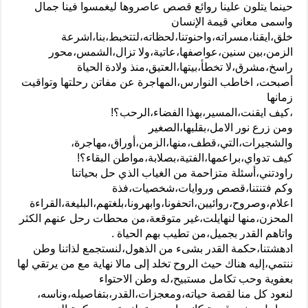
حينما يتلون علينا روائع قصص عاصروها ليغمسوا فينا جمال
واسمى معاني قيمة الإنسان
خلق،ايقنا،مسراته،واحنوتنا،لحظاته،لتتخبط،بنا،اشرعة
الزمن،بين سنين،عواصفها،عاتية،ولا تزال،الشمس،محور
راسخ،مشرق،لا تخطأ،بيتها،العتيق،منذ ولادة الحياة
أصبحت، اخاطب النوارس،المهاجرة عن مفاتن رحلتها وتواقيت
زمانها
،كيف ايقنت،المسير،بهذا الفضاء،الرحب؟!
ومن زرع نور الامل،بقلبها،الصغير
والشجيرات،التي،قطف،منها،الزمن،أوراق،مهاجرة،
كيف تدواي،براعمها،الفتية،بصلابة،مواطن البقاء؟!
راودتني،أسئلة متزاحمة من الغياب الذي حل بحياتنا
وكم فتنتنا،قصص وروايات،شخصيات،فذة
اعلام،وصروح،روائيين،اتحفونا،وابهرونا،بلغتهم،البليغة،القراءة
المحزن،منها لنهايلت،غير متوقعة،من محطات رحل عنهم الكثر
واتاهم القدر بجميل،من تطيب بهم الحياة .
ادهشتنا،حكمة القدر بشىء من الذهول،لنستجمع لذاتنا وطن
ننتمي،إليه هناك حيث الروح تخلد إلى مالا نهاية مع من يرتقي لها
بعفوية وحب تكامل مستبيح،له وطن الاحتواء
لنعود كل منا لقصة حياته،ومعجزات،القدر،بتفاصيله،وناسه،