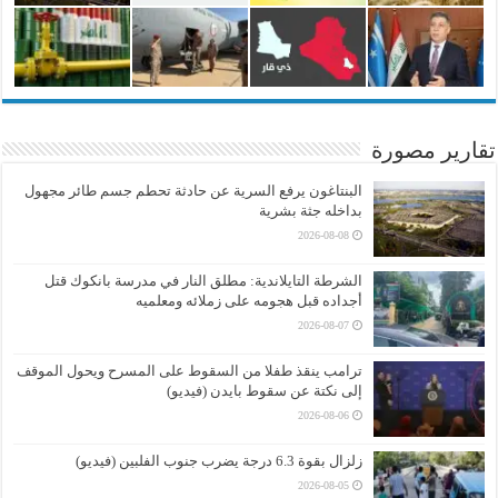
تقارير مصورة
البنتاغون يرفع السرية عن حادثة تحطم جسم طائر مجهول
بداخله جثة بشرية
2026-08-08
الشرطة التايلاندية: مطلق النار في مدرسة بانكوك قتل
أجداده قبل هجومه على زملائه ومعلميه
2026-08-07
ترامب ينقذ طفلا من السقوط على المسرح ويحول الموقف
إلى نكتة عن سقوط بايدن (فيديو)
2026-08-06
زلزال بقوة 6.3 درجة يضرب جنوب الفلبين (فيديو)
2026-08-05