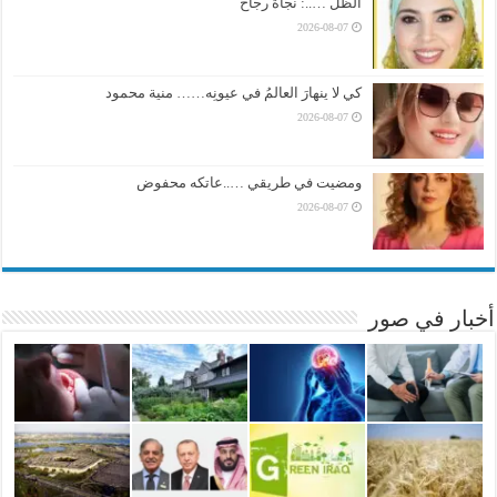
الظل …..: نجاة رجاح
2026-08-07
كي لا ينهارَ العالمُ في عيونِه…… منية محمود
2026-08-07
ومضيت في طريقي …..عاتكه محفوض
2026-08-07
أخبار في صور