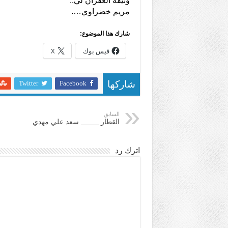
وثيقة الغفران لي..
مريم خضراوي….
شارك هذا الموضوع:
فيس بوك
X
Twitter
Facebook
شاركها
السابق
القطار _____ سعد علي مهدي
اترك رد