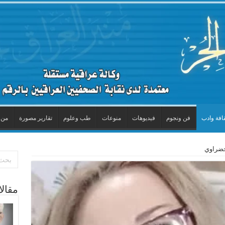
افة وادب
فن ونجوم
فيديوهات
منوعات
طب وعلوم
تقارير مصورة
من 
 خضراوي
مقال