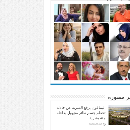
ير مصورة
البنتاغون يرفع السرية عن حادثة
تحطم جسم طائر مجهول بداخله
جثة بشرية
2026-08-08