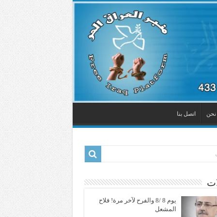
نحن
اتصل بنا
ات
يوم 8 /8 والفرح لآخر مرة! فلاح
المشعل