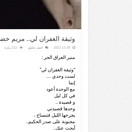
وثيقة الغفران لي.. مريم خض
2022-12-18
اضف تعليق
222 زيارة
منبر العراق الحر :
“وثيقة الغفران لي”
لست وحدي …
إنما
مع الوحدة أعود
في كل ليل
و قصيدة ..
وحدها قصيدتي
يجرحها الليل فتنساح ،
مجنونة على صدر الحكيم..
أبحث عنك..