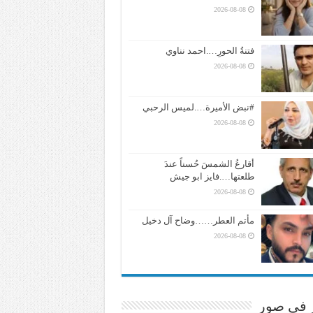
2026-08-08
فتنةُ الحورِ….احمد نناوي
2026-08-08
#نبض الأميرة….لميس الرحبي
2026-08-08
أقارعُ الشمسَ حُسناً عندَ
طلعتها….فايز ابو جيش
2026-08-08
مأتم العطر……وضاح آل دخيل
2026-08-08
ر في صور