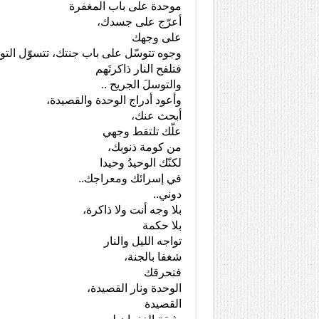
موحدة على باب المغفرة
أعرّج على جسدك،
على وجهك
وجوه تتوسّل على باب جنتك، تتسوّل التو
فتلفح النار ذاكرتَهم
والتوسلَ الجريح ..
وأعود أدراج الوحدة والقصيدة،
أبحث عنك،
علّك تلتقط وجهي
من كومة ذنوبك،
لكنّك الوحيدُ وحيدا
في إسرائك ومعراجك..
دوني..
بلا وجه أنت ولا ذاكرة،
بلا حكمة
تواجه الليل والنار
شغفا بالجنة،
فتحرقك
الوحدة ونار القصيدة،
القصيدة