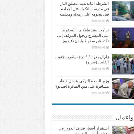
الشرطة التايلاندية: مطلق النار
في مدرسة بانكوك قتل أجداده
قبل هجومه على زملائه ومعلميه
2026-08-07
ترامب ينقذ طفلا من السقوط
على المسرح ويحول الموقف إلى
نكتة عن سقوط بايدن (فيديو)
2026-08-06
زلزال بقوة 6.3 درجة يضرب جنوب
الفلبين (فيديو)
2026-08-05
وزير الصحة التركي يتدخل لإنقاذ
مسافرة على متن الطائرة (فيديو)
2026-08-04
واعمال
استقرار أسعار صرف الدولار في
بغداد وأربيل والبصرة