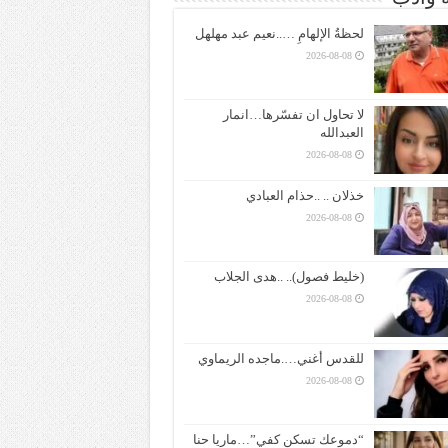
لحظةُ الإلهامِ …..نعيم عبد مهلهل
2026-08-08
لا تحاول ان تفسّرها…انمار
العبدالله
2026-08-08
خذلان .. ..حذام العبادي
2026-08-08
(خليط فصول).. ..هدى الجلاب
2026-08-08
للقدس أغني….ماجده الريماوي
2026-08-08
“دموعك تسكن كفي”…ماريا حنا