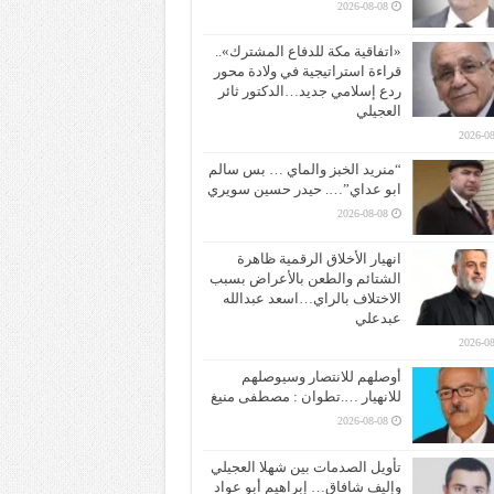
2026-08-08
«اتفاقية مكة للدفاع المشترك»..
قراءة استراتيجية في ولادة محور
ردع إسلامي جديد…الدكتور ثائر
العجيلي
2026-08
“منريد الخبز والماي … بس سالم
ابو عداي”…. حيدر حسين سويري
2026-08-08
انهيار الأخلاق الرقمية ظاهرة
الشتائم والطعن بالأعراض بسبب
الاختلاف بالراي…اسعد عبدالله
عبدعلي
2026-08
أوصلهم للانتصار وسيوصلهم
للانهيار ….تطوان : مصطفى منيغ
2026-08-08
تأويل الصدمات بين شهلا العجيلي
وإليف شافاق… إبراهيم أبو عواد