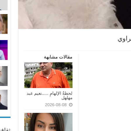
راوي
مقالات مشابهة
لحظةُ الإلهامِ …..نعيم عبد
مهلهل
2026-08-08
ثقاف