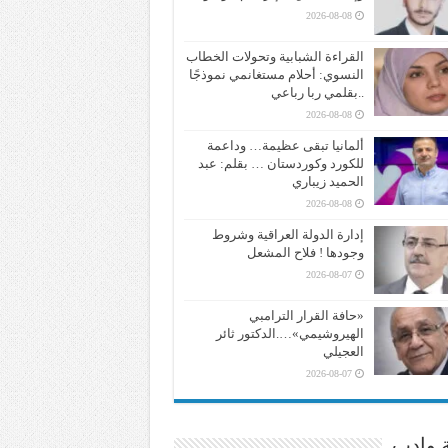
2026-08-08
القراءة الشبابية وتحولات الخطاب
النسوي: أحلام مستغانمي نموذجًا
..بقلمي ربا رباعي
2026-08-08
ألمانيا تبقى عظيمة… وداعمة
للكورد وكوردستان … بقلم: عبد
الحميد زيباري
2026-08-08
إدارة الدولة العراقية وشروط
وجودها ! فلاح المشعل
2026-08-07
«حافة القرار الترامبي
الهيروشيمي»….الدكتور ثائر
العجيلي
2026-08-07
ة وادب