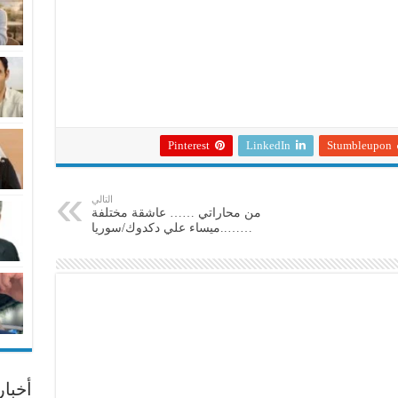
Pinterest
LinkedIn
Stumbleupon
التالي
من محاراتي …… عاشقة مختلفة
……..ميساء علي دكدوك/سوريا
أخبا