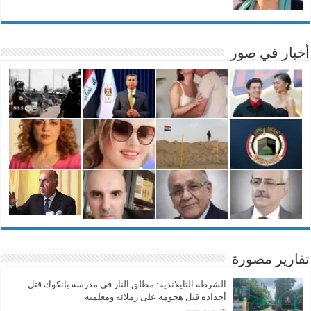
أخبار في صور
تقارير مصورة
الشرطة التايلاندية: مطلق النار في مدرسة بانكوك قتل
أجداده قبل هجومه على زملائه ومعلميه