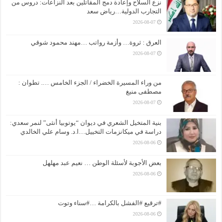
نزع السلاح وإعادة دمج المقاتلين بعد النزاعات: دروس من
التجارب الدولية…رياض سعد
2026-08-07
العرق : ثروة… وأزمة رواتب …مهند محمود شوقي
2026-08-07
من وراء المسيرة الخضراء / الجزء الخامس …. تطوان :
مصطفى منيغ
2026-08-07
بنية المتخيل الشعري في ديوان “يوتوبيا أنثى” لنمر سعدي:
دراسة في ميكانزمات التخييل…ا.د. وسام علي الخالدي
2026-08-06
بعض الأجوبة لأسئلة الوطن … نعيم عبد مهلهل
2026-08-06
#ترقيع #الفشل بالكرامة …#سناء وتوت
2026-08-06