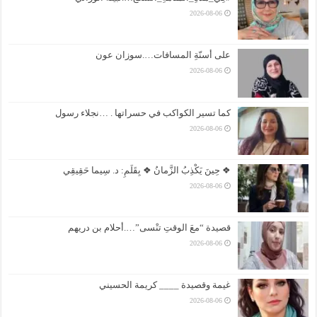
2026-08-06
على أسنّةِ المسافات….سوزان عون
2026-08-06
كما تسير الكواكب في حسراتها . …نجلاء رسول
2026-08-06
❖ حِينَ يَكْذِبُ الزَّمانُ ❖ بِقَلَمِ: د. سِيما حَقِيقِي
2026-08-06
قصيدة “معَ الوقتِ تنْسى”….أحلام بن دريهم
2026-08-06
غيمة وقصيدة ____ كريمة الحسيني
2026-08-06