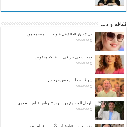
ثقافة وادب
كي لا ينهارَ العالمُ في عيونِه…… منية محمود
2026-08-07
ومضيت في طريقي …..عاتكه محفوض
2026-08-07
شهيةُ الصدأ….د.قيس جرجس
2026-08-06
الرجل المصنوع من التردد !!..رياض عباس العصمي
2026-08-06
#فِي_هَذهِ_المَتاهةِ_أَتسكَّعُ….نبيلة الوزاني