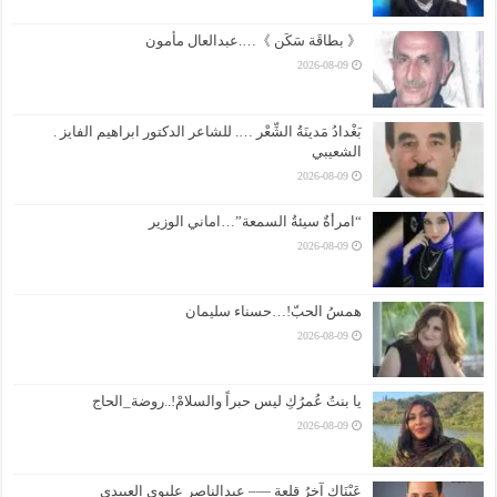
《 بطاقَة سَكَن 》….عبدالعال مأمون
2026-08-09
بَغْدادُ مَدينَةُ الشِّعْر …. للشاعر الدكتور ابراهيم الفايز .
الشعيبي
2026-08-09
“امرأةٌ سيئةُ السمعة”…اماني الوزير
2026-08-09
همسُ الحبّ!…حسناء سليمان
2026-08-09
يا بنتُ عُمرُكِ ليس حبراً والسلامْ!..روضة_الحاج
2026-08-09
عَيْنَاكِ آخِرُ قلعة —– عبدالناصر عليوي العبيدي