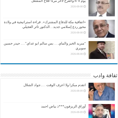
يوم 8 /8 والفرح لآخر مرة! فلاح المشعل
2026-08-08
«اتفاقية مكة للدفاع المشترك».. قراءة استراتيجية في ولادة
محور ردع إسلامي جديد…الدكتور ثائر العجيلي
2026-08-08
“منريد الخبز والماي … بس سالم ابو عداي”…. حيدر حسين
سويري
2026-08-08
ثقافة وادب
اتقدم مبكرا ولا اعرف الوقت …..جواد الشلال
2026-08-09
أوراق الزيزفون***ذ بياض احمد
2026-08-09