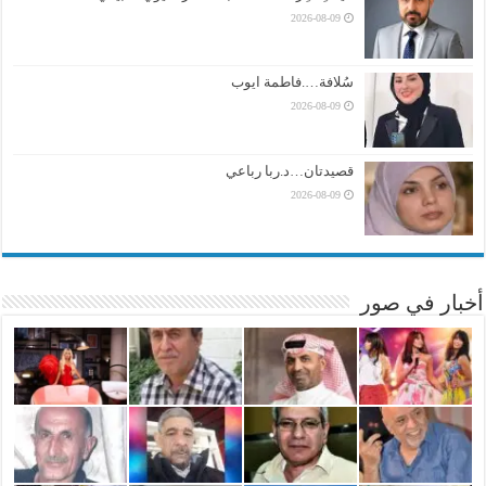
2026-08-09
سُلافة….فاطمة ايوب
2026-08-09
قصيدتان…د.ربا رباعي
2026-08-09
أخبار في صور