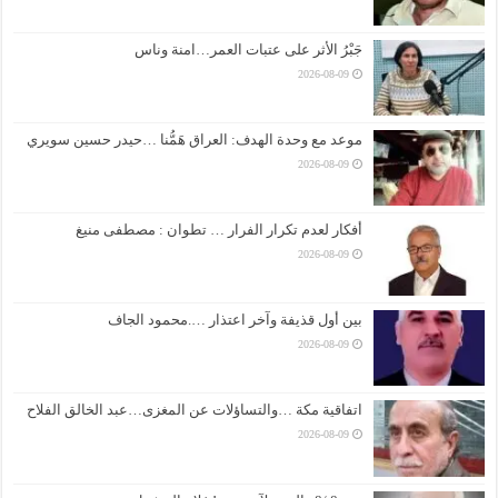
جَبْرُ الأثر على عتبات العمر…امنة وناس
2026-08-09
موعد مع وحدة الهدف: العراق هَمُّنا …حيدر حسين سويري
2026-08-09
أفكار لعدم تكرار الفرار … تطوان : مصطفى منيغ
2026-08-09
بين أول قذيفة وآخر اعتذار ….محمود الجاف
2026-08-09
اتفاقية مكة …والتساؤلات عن المغزى…عبد الخالق الفلاح
2026-08-09