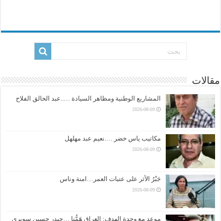
مقالات
المشاريع الوطنية ومظاهر السيادة …..عبد الخالق الفلاح
2026-08-09
مكاتيب ياس خضر ….نعيم عبد مهلهل
2026-08-09
جَبْرُ الأثر على عتبات العمر…امنة وناس
2026-08-09
موعد مع وحدة الهدف: العراق هَمُّنا …حيدر حسين سويري