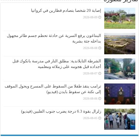
إصابة 20 شخصا بتصادم قطارين في كرواتيا
2026-08-09
البنتاغون يرفع السرية عن حادثة تحطم جسم طائر مجهول
بداخله جثة بشرية
2026-08-08
الشرطة التايلاندية: مطلق النار في مدرسة بانكوك قتل
أجداده قبل هجومه على زملائه ومعلميه
2026-08-07
ترامب ينقذ طفلا من السقوط على المسرح ويحول الموقف
إلى نكتة عن سقوط بايدن (فيديو)
2026-08-06
زلزال بقوة 6.3 درجة يضرب جنوب الفلبين (فيديو)
2026-08-05