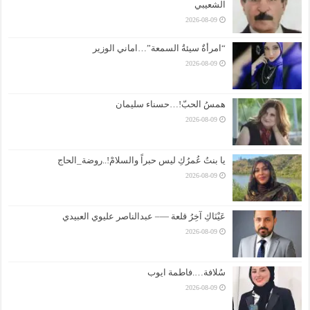
الشعيبي
2026-08-09
“امرأةٌ سيئةُ السمعة”…اماني الوزير
2026-08-09
همسُ الحبّ!…حسناء سليمان
2026-08-09
يا بنتُ عُمرُكِ ليس حبراً والسلامْ!..روضة_الحاج
2026-08-09
عَيْنَاكِ آخِرُ قلعة —– عبدالناصر عليوي العبيدي
2026-08-09
سُلافة….فاطمة ايوب
2026-08-09