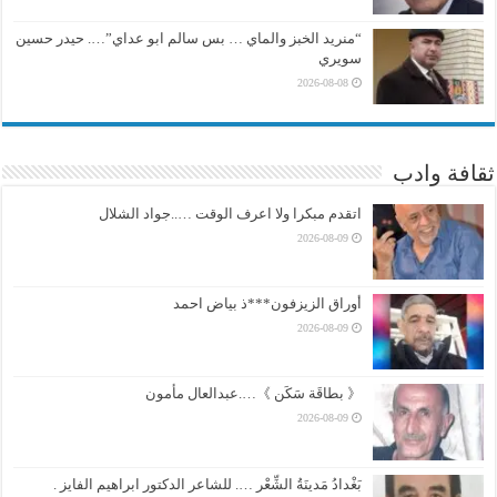
“منريد الخبز والماي … بس سالم ابو عداي”…. حيدر حسين
سويري
2026-08-08
ثقافة وادب
اتقدم مبكرا ولا اعرف الوقت …..جواد الشلال
2026-08-09
أوراق الزيزفون***ذ بياض احمد
2026-08-09
《 بطاقَة سَكَن 》….عبدالعال مأمون
2026-08-09
بَغْدادُ مَدينَةُ الشِّعْر …. للشاعر الدكتور ابراهيم الفايز .