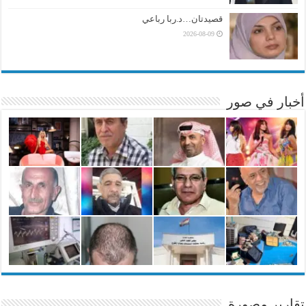
قصيدتان…د.ربا رباعي
2026-08-09
أخبار في صور
تقارير مصورة