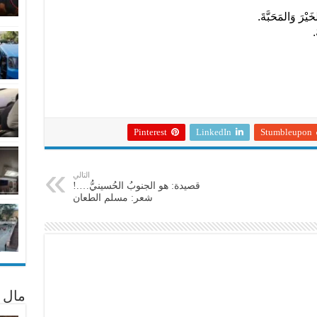
خَيْرَ وَالمَحَبَّةَ.
.
Pinterest
LinkedIn
Stumbleupon
التالي
قصيدة: هو الجنوبُ الحُسينيُّ….!
شعر: مسلم الطعان
مال 