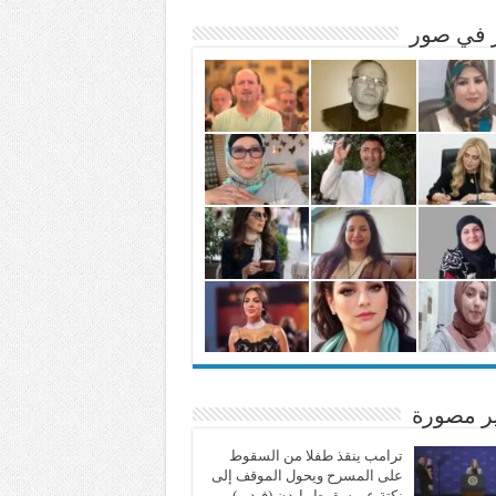
ر في صور
ير مصورة
ترامب ينقذ طفلا من السقوط
على المسرح ويحول الموقف إلى
نكتة عن سقوط بايدن (فيديو)