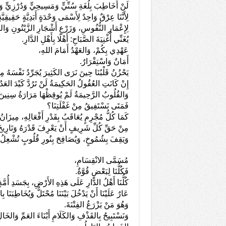
لَنْ أُخَاطِبَ بِلُغَةِ سُنِّيٍّ وَمَسِيحِيٍّ وَدُرْزِيٍّ 
لِأَنَّنَا عِرْقٌ وَاحِدٌ لِأَسْمَى وَحْدَةٍ أَبَدِيَّةٍ حَقِيقِيَّة
لِإِعْمَارِ النُّفُوسِ، وَزَرْعِ أَشْجَارِ الزَّيْتُونِ وَا
يُغَنِّي أُغْنِيَةَ الصَّبَاحِ: أَهْلًا بِأَهْلِ الدَّارِ.
عَهْدِي بِكُمْ، وَالعَهْدُ أَمَامَ اللهِ،
أَمَانٌ وَاسْتِقْرَارٌ.
يَحْزُنُ قَلْبُنَا حِينَ نَرَى الكَثِيرَ يُجَرِّدُ نَفْسَهُ م
إِنْ كَانَتِ العُقُولُ الحَكِيمَةُ لَنْ تَرُدَّ كَيْدَ العَدُو
وَالقُلُوبُ الرَّحِيمَةُ لَمْ يُوقِظْهَا مَرَارَةُ سِنِي
فَمَتَى نَسْتَفِيقُ مِنْ غَفْلَتِنَا؟
كَمَا كُلُّ مُجْرِمٍ يُعَاقَبُ بِقَدْرِ أَفْعَالِهِ، مِيزَان
مِنْ حَقِّ كُلِّ شَرِيفٍ أَنْ يَعْرِفَ قَدْرَهُ وَتَارِيخَ ح
وَيَقِفَ بِشُمُوخٍ، وَيُصَافِحَ بِنُورِ قُلُوبٍ تُشْعِلُ ق
مُسَمَّى الانْقِسَامِ،
فَكُلُّنَا لِبَعْضٍ قُوَّةٌ.
كُلُّنَا أَهْلُ الدَّارِ عَلَى هَذِهِ الأَرْضِ، بِجَسَدِ أُمَّة
عَارٌ عَلَيْنَا أَنْ يَدْخُلَ بَيْنَنَا مُحْتَلٌّ وَيُخَاطِبَنَا 
وَهُوَ مَنْ يَزْرَعُ الفِتْنَةَ.
وَنَسْتَبِيحُ بِالقَذْفِ وَالكَلَامِ أَبْنَاءَ العَمِّ وَالخَالِ 