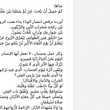
مَدَاهَا.
كَمْ جَمِيلٌ أَنْ نَبْحَثَ عَنْ لَمِّ شَمْلِنَا بَ
أورده ترفض انتشار الوباء بداء يفتت الر
بَيْنَ رَائِحَةِ شَجَرَاتِ التِّينِ وَالزَّيْتُونِ،
بَيْنَ شَوَارِعِكِ وَتُرَابٍ لِلْحُبِّ يَصُونُ.
مَنْ اخْتَلَقَ فِتَنَ الطَّوَائِفِ لِيُفَرِّقَ الرُّوحَ 
لِيَعْلَمْ أَنَّ يَوْمَ اللِّقَاءِ الأَكْبَرِ لَنْ يَنْ
وكل عمل بحسبان ، لا تغفل أيها الإنسان
اليَوْمَ نَحْنُ أَحْيَاءُ دُنْيَا قَصِيرَةٍ،
نَتْرُكُ فِيهَا الأَثَرَ الَّذِي لَا يَمُوتُ،
وَيَبْقَى أَثَرُهُ لِيَوْمِ الحِسَابِ، الَّذِي فِيهِ نَرْجُو ا
مَا الَّذِي يَجْنِيهِ مَنْ يَرْمِي الفِتَنَ؟
الخَرَابَ وَالدَّمَارَ وَالاقْتِتَالَ!
لَوْ كُلٌّ مِنَّا خَاطَبَ عَقْلَهُ وَقَلْبَهُ،
سَيُصَافِحْ بِقَلْبٍ سَلِيمٍ، وَيُغْلِقْ بَابَ الفِتَنِ.
وَنُصَلِّي جَمِيعًا فِي كُلِّ مَعَابِدِ الأَدْيَانِ وَمَسَا
صَلَاةَ اسْتِغْفَارٍ،
وَدُعَاءً لِشُهَدَاءِ الدِّيَارِ، الرَّحْمَةُ لِأَرْوَاحِهِمُ ا