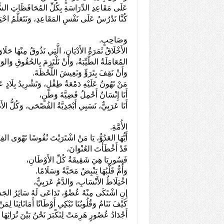
عَلَى مَقَاعِدِ الدِّرَاسَةِ بِكُلِّ المُحَافَظَاتِ السُّ
كُنَّا نَدْرُسُ عَلَى نَفْسِ المَقَاعِدِ، وَنَتَعَلَّمُ اح
وَصَاحِبٍ.
الأَخْلَاقُ ثَمَرَةُ الأَدْيَانِ، الَّتِي نَذُوقُ مِنْهَا حَلَاوَة
المُعَامَلَةُ الطَّيِّبَةُ، وَأَنْ نَلْتَزِمَ بِالحُقُوقِ وَالو
وَأَنْ نَقِفَ بِتَرَوٍّ وَنَعِيشَ اللَّحْظَةَ.
مَنْ تَهُونُ عَلَيْهِ دَمْعَةُ طِفْلٍ، وَتَشْرِيدُ بِلَادٍ عَ
أَنَا إِنْسَانٌ أَحْمِلُ قَضِيَّةَ وَطَنٍ،
أَنَا عَرَبِيٌّ، نَسَبِي أَبْجَدِيَّةُ الفُصْحَى، وَكُلُّ
الأُمَّةِ.
أَيُّهَا العَدُوُّ، يَا مَنْ اشْتَرَيْتَ نُفُوسًا تَهْوَى الف
قَدْ أَخْطَأْتَ العُنْوَانَ،
فَسُورِيَا هِيَ شَقِيقَةُ كُلِّ الأَوْطَانِ،
وَأُمٌّ قَلْبُهَا يَنْبِضُ مَحَبَّةً وَسَلَامًا.
اخْتِلَاطُ الأَنْسَابِ، وَالدَّمُ عَرَبِيٌّ،
إِنِ اشْتَكَى مِنْهُ عُضْوٌ، تَدَاعَى لَهُ سَائِرُ الجَس
كَيْفَ نَنَامُ وَقُلُوبُنَا تَبْكِي أَوْطَانًا أَمَانَاتِنَا لِمَن
أَجْدَادُ عُصُورٍ هَرِمَتْ لِنَكْبَرَ نَحْنُ بَيْنَ تُرَاثِهَا و