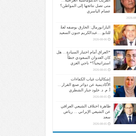
القريب الدبلوماسية العراقية…
متى تصل نتائجها إلى المواطن؟
عصام الياسري
2026-08
البارانورمال: الخارق بوصفه لغةً
للتابو….عبدالكريم حنون السعيد
2026-08-06
*العراق أمام اختبار السيادة… هل
كان العدوان السعودي خطأً
استراتيجياً؟* ناجي الغزي
2026-08-05
إشكاليات غياب الكفاءات
الأكاديمية عن دوائر صنع القرار…
أ. م. د. خلود جبار الشطري
2026-08-05
ظاهرة اختلاف الشيعي العراقي
عن الشيعي الإيراني … رياض
سعد
2026-08-05