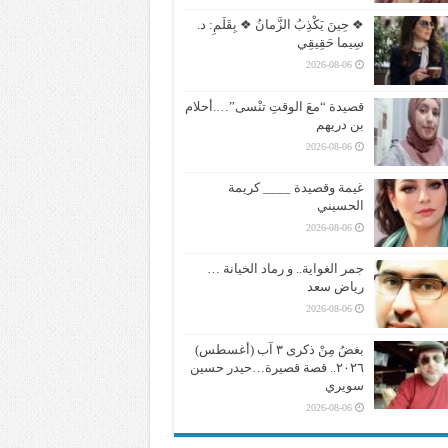
❖ حِينَ يَكْذِبُ الزَّمانُ ❖ بِقَلَمِ: د.
سِيما حَقِيقِي
2026-08-06
قصيدة “معَ الوقتِ تنْسى”….أحلام
بن دريهم
2026-08-06
غيمة وقصيدة ____ كريمة
الحسيني
2026-08-06
جمر الغواية.. و رماد الخيانة …
رياض سعد
2026-08-06
بغضُ مِنْ ذكرى ٣ آب (أغسطس)
٢٠٢٦.. قصة قصيرة…حيدر حسين
سويري
2026-08-06