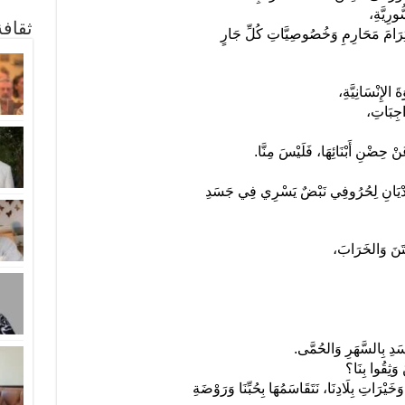
ورِيَّةِ،
ثقاف
ْتِرَامَ مَحَارِمِ وَخُصُوصِيَّاتِ كُلِّ جَارٍ
َ الإِنْسَانِيَّةِ،
َاجِبَاتِ،
نْ حِضْنِ أَبْنَائِهَا، فَلَيْسَ مِنَّا.
 الأَدْيَانِ لِحُرُوفِي نَبْضٌ يَسْرِي فِي جَسَدِ
ِتَنَ وَالخَرَابَ،
َدِ بِالسَّهَرِ وَالحُمَّى.
ْ وَثِقُوا بِنَا؟
َخَيْرَاتِ بِلَادِنَا، نَتَقَاسَمُهَا بِحُبِّنَا وَرَوْضَةِ