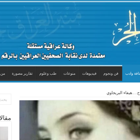
افة وادب
فن ونجوم
فيديوهات
منوعات
طب وعلوم
تقارير مصورة
من 
لأرواح….هيفاء البريجاوي
مقال