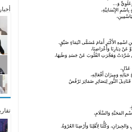
وَعَلَوِيٍّ وَ…
أخبا
ٍ بِاسْمِ الإِنْسَانِيَّةِ،
ليَاسْمِينِ،
ِنِ اسْمِهِ الأَكْبَرِ أَمَامَ مُسَمًّى انْتِمَاءٍ ضَيِّقٍ.
ِّ عَنْ دِيَارِنَا وَأَعْرَاضِنَا،
نَ شَرَّدَتْ وَهَجَّرَتِ القُلُوبَ عَنْ جَسَدِ وَطَنِهَا،
ُ عَدْلٍ،
َيَاتِهِ وَمِيزَانَ أَفْعَالِهِ،
َنَادِيلَ النُّورِ لِبَصَائِرِ ضَمَائِرَ تَرْفُضُ
ٍ.
تقار
بِاسْمِ المَحَبَّةِ وَالسَّلَامِ،
وَالجِيرَانِ، وَكُلُّنَا لِأَهْلِنَا وَأَرْضِنَا العُرْوَةُ.