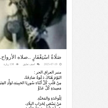
صَلَاةُ اسْتِغْفَارٍ ..صلاه الأر
2025-07-19
اضف تعليق
138 زيارة
منبر العراق الحر :
اليَوْمَ هُنَاكَ دَعْوَةٌ صَادِقَةٌ،
مِنْ قَلْبِ كُلِّ أَبْنَاءِ سُورِيَا الحَبِيبَةِ،لوَأْدِ الفِتَ
مَصِيدَةِ كُلِّ عَدُوٍّ
لِلْوَحْدَةِ وَالمَحَبَّةِ.
مَنْ يَسْعَى لِخَرَابِ البِلَادِ،