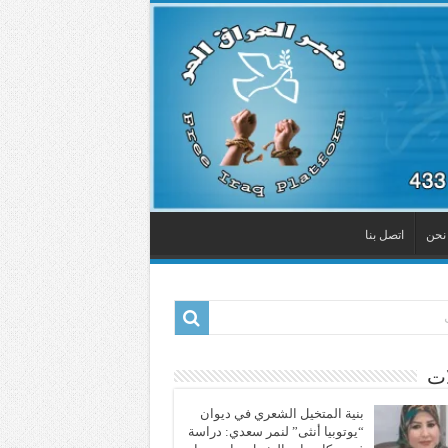
نحن
اتصل بنا
ات
بنية المتخيل الشعري في ديوان
“يوتوبيا أنثى” لنمر سعدي: دراسة