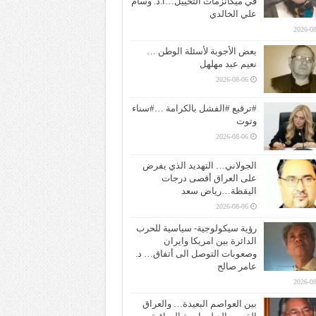
في ميكانزمات التخييل…ا.د. وسام
علي الخالدي
2026-08
بعض الأجوبة لأسئلة الوطن …
نعيم عبد مهلهل
2026-08-06
#ترقيع #الفشل بالكرامة …#سناء
وتوت
2026-08-06
الجولاني… التهديد الذي يفرض
على العراق أقصى درجات
اليقظة…رياض سعد
2026-08-06
رؤية سيكولوجية- سياسية للحرب
الدائرة بين امريكا وايران
وصعوبات التوصل الى أتفاق… د.
عامر صالح
2026-08
بين العواصم البعيدة… والعراق