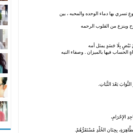
يْنَ ضُلُوعِ تسري بها دماء الوحده والمحبه ، بين
وح وينزع من القلوب الرحمه
عَنْ نَبْضٍ بِلَا جَسَدٍ يمثل أمه
جُوَ مِنْ حَيَاةٍ الحساب فيها بالميزان . وصفاء النيه
لثَّوَابَ بَعْدَ الثَّبَاتِ.
جِدِ الإِحْرَامِ،
لطَّاهِرَةِ، بِجِنَانِ الخُلْدِ مُسْتَقَرُّهُمْ.