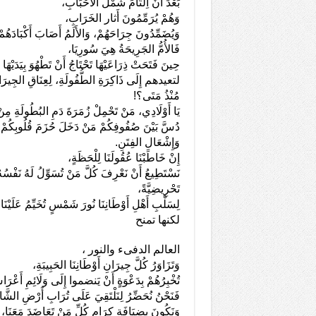
بَعْدَ أَنْ اِلْتَأَمَ شَمْلُ الأَحْبَابِ،
وَهُمْ يُرَمِّمُونَ أَثار الخَرَابِ،
وَيُضَمِّدُونَ جِرَاحَهُمْ، وَالأَلَمُ أَصَابَ أَكْبَادَهُمْ
فَالأُمُّ الجَرِيحَةُ هِيَ سُورِيَا،
حِينَ فَتَحَتْ ذِرَاعَيْهَا تَحْتَاجُ أَنْ تَطْهُوَ بِيَدَيْهَا
لتعيدهم إِلَى ذَاكِرَةِ الطُّفُولَةِ، لِعِنَاقِ الجِيرَ
مُنْذُ مَتَى؟!
يَا أَوْلَادِي، مَنْ تَحْمِلْ زُمَرَةَ دَمِ البُطُولَةِ مِنْ 
دُسَّ بَيْنَ صُفُوفِكُمْ مَنْ دَخَلَ حُزَمَ قُلُوبِكُمْ
وَإِشْعَالِ الفِتَنِ.
إِنْ خَاطَبْنَا عُقُولَنَا لِلْحَظَةٍ،
نَسْتَطِيعُ أَنْ نَعْرِفَ كُلَّ مَنْ تُسَوِّلُ لَهُ نَفْسُهُ غ
تَحْرِيضِيَّةً،
لِسَلْبِ أَهْلِ أَوْطَانِنَا نُورَ شَمْسٍ تُخَيِّمُ عَلَي
لكنها تمنح
العالم الدفىء والنور ،
وَتَزَاوَرُ كُلَّ جِيرَانِ أَوْطَانِنَا الحَبِيبَةِ،
تُخْبِرُهُمْ بِدَعْوَةٍ أَنْ يَنضموا إِلَى وَلَائِمِ أَعْر
فَنَحْنُ نُحَضِّرُ لِنَلْتَقِيَ عَلَى تُرَابِ أَرْضِ الشَّا
وَنَكُونَ بِضِيَافَةِ كِرَامٍ كُلِّ مَنْ تَعَاضَدَ مَعَنَ