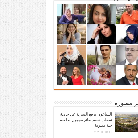
ير مصورة
البنتاغون يرفع السرية عن حادثة
تحطم جسم طائر مجهول بداخله
جثة بشرية
2026-08-08