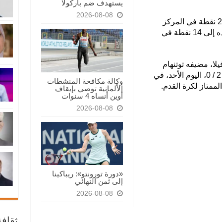
يستهدف ضم باركولا
2026-08-08
وارتفع رصيد تشيلسي بهذا التعادل إلى 25 نقطة في المركز
الثامن، فيما رفع نوتنجهام فورست رصيده إلى 14 نقطة في
لا، مضيفه توتنهام
هوتسبير في عقر داره، بعدما تغلب عليه 2 / 0، اليوم الأحد، في
وكالة مكافحة المنشطات
الألمانية توصي بإيقاف
أوين أنساه 4 سنوات
2026-08-08
«دورة تورونتو»: ريباكينا
إلى ثمن النهائي
2026-08-08
ثقاف