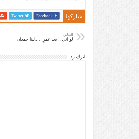
Twitter
Facebook
شاركها
السابق
لو اني .. بعدَ عمرٍ …..لينا حمدان
اترك رد