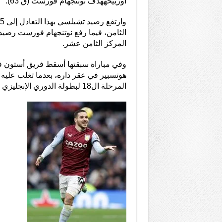
أورييحههدف نوتنجهام فورست (ق 63).
المركز الثامن عشر.
وفي مباراة سبقتها أسقط فريق أستون في
المرحلة ال18 لبطولة الدوري الإنجليزي الممتاز لكرة القدم.