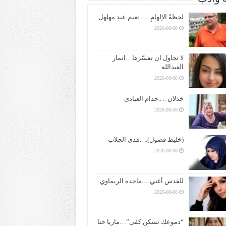
لحظةُ الإلهامِ …..نعيم عبد مهلهل
2026-08-08
لا تحاول ان تفسّرها…انمار
العبدالله
2026-08-08
خذلان .. ..حذام العبادي
2026-08-08
(خليط فصول).. ..هدى الجلاب
2026-08-08
للقدس أغني….ماجده الريماوي
2026-08-08
“دموعك تسكن كفي”…ماريا حنا