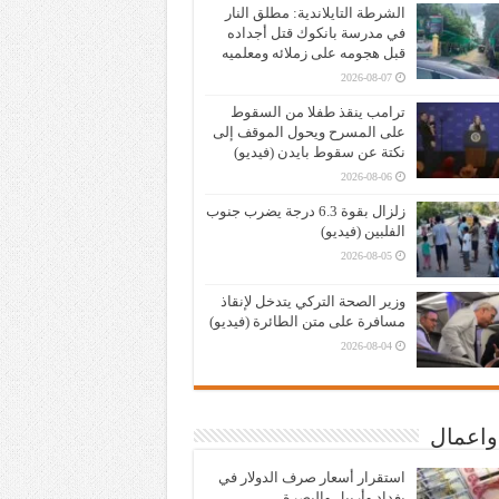
الشرطة التايلاندية: مطلق النار
في مدرسة بانكوك قتل أجداده
قبل هجومه على زملائه ومعلميه
2026-08-07
ترامب ينقذ طفلا من السقوط
على المسرح ويحول الموقف إلى
نكتة عن سقوط بايدن (فيديو)
2026-08-06
زلزال بقوة 6.3 درجة يضرب جنوب
الفلبين (فيديو)
2026-08-05
وزير الصحة التركي يتدخل لإنقاذ
مسافرة على متن الطائرة (فيديو)
2026-08-04
واعمال
استقرار أسعار صرف الدولار في
بغداد وأربيل والبصرة