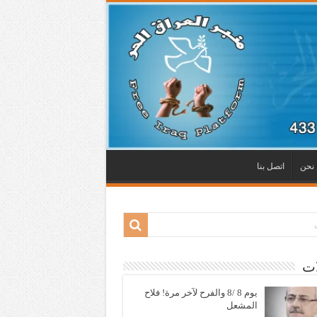
نحن
اتصل بنا
ات
يوم 8 /8 والفرح لآخر مرة! فلاح
المشعل