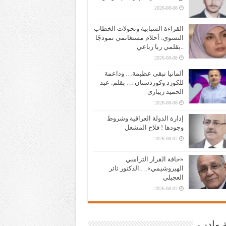
2026-08-08
القراءة الشبابية وتحولات الخطاب
النسوي: أحلام مستغانمي نموذجًا
..بقلمي ربا رباعي
2026-08-08
ألمانيا تبقى عظيمة… وداعمة
للكورد وكوردستان … بقلم: عبد
الحميد زيباري
2026-08-08
إدارة الدولة العراقية وشروط
وجودها ! فلاح المشعل
2026-08-07
«حافة القرار الترامبي
الهيروشيمي»….الدكتور ثائر
العجيلي
2026-08-07
ة وادب