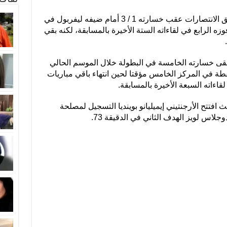
وارتفع رصيد أستون فيلا، الذي عاد لطريق الانتصارات عقب خسارته 1 / 3 أمام ضيفه ليفربول في
 21 نقطة، محققا فوزه الرابع في لقاءاته الستة الأخيرة بالمسابقة، لكنه بقي
تلقى خسارته الخامسة في البطولة خلال الموسم الحالي
ل 9 انتصارات و3 تعادلات، عند 30 نقطة في المركز الخامس مؤقتا لحين انتهاء باقي مباريات
اءاته السبعة الأخيرة بالمسابقة.
 افتتح الأرجنتيني إيميليانو بوينديا التسجيل لمصلحة