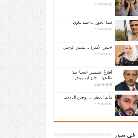
2026-08-08
فتنةُ الحورِ….احمد نناوي
2026-08-08
#نبض الأميرة….لميس الرحبي
2026-08-08
أقارعُ الشمسَ حُسناً عندَ
طلعتها….فايز ابو جيش
2026-08-08
مأتم العطر……وضاح آل دخيل
2026-08-08
ر في صور