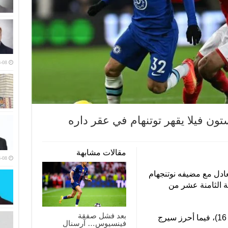
-08
ون فيلا يقهر توتنهام في عقر داره
مقالات مشابهة
-08
عادل مع مضيفه نوتنجهام
لجولة الثامنة عشر من
بعد فشل صفقة
وسجل رحيم سترلينج هدف تشيلسي (ق 16)، فيما أحرز سيرج
فينسيوس… آرسنال