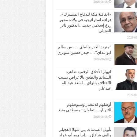
2026-08-08
«اتفاقية مكة للدفاع المشترك»..
قراءة استراتيجية في ولادة محور
ردع إسلامي جديد…الدكتور ثائر
العجيلي
2026-08
“منريد الخبز والماي … بس سالم
ابو عداي”…. حيدر حسين سويري
2026-08-08
انهيار الأخلاق الرقمية ظاهرة
الشتائم والطعن بالأعراض بسبب
الاختلاف بالراي…اسعد عبدالله
عبدعلي
2026-08
أوصلهم للانتصار وسيوصلهم
للانهيار ….تطوان : مصطفى منيغ
2026-08-08
تأويل الصدمات بين شهلا العجيلي
وإليف شافاق… إبراهيم أبو عواد