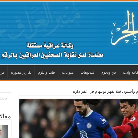
قافة وادب
فن ونجوم
فيديوهات
منوعات
طب وعلوم
تقارير مصورة
من 
 وأستون فيلا يقهر توتنهام في عقر داره
مقال