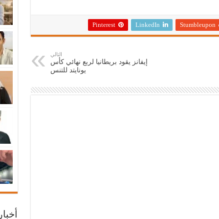
Pinterest
LinkedIn
Stumbleupon
التالي
إيفانز يقود بريطانيا لربع نهائي كأس
يونايتد للتنس
أخبا