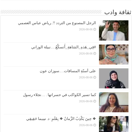
ثقافة وادب
الرجل المصنوع من التردد !!..رياض عباس العصمي
2026-08-06
#فِي_هَذهِ_المَتاهةِ_أَتسكَّعُ….نبيلة الوزاني
2026-08-06
على أسنّةِ المسافات….سوزان عون
2026-08-06
كما تسير الكواكب في حسراتها . …نجلاء رسول
2026-08-06
❖ حِينَ يَكْذِبُ الزَّمانُ ❖ بِقَلَمِ: د. سِيما حَقِيقِي
2026-08-06