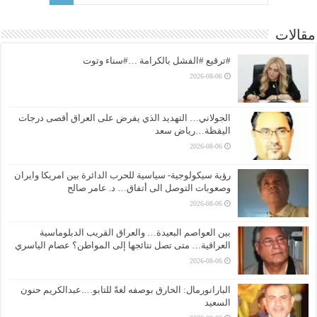
مقالات
#ترقيع #الفشل بالكرامة …#سناء وتوت
2026-08-06
الجولاني… التهديد الذي يفرض على العراق أقصى درجات
اليقظة…رياض سعد
2026-08-06
رؤية سيكولوجية- سياسية للحرب الدائرة بين امريكا وايران
وصعوبات التوصل الى أتفاق… د. عامر صالح
2026-08-06
بين العواصم البعيدة… والعراق القريب الدبلوماسية
العراقية… متى تصل نتائجها إلى المواطن؟ عصام الياسري
2026-08-06
البارانورمال: الخارق بوصفه لغةً للتابو….عبدالكريم حنون
السعيد