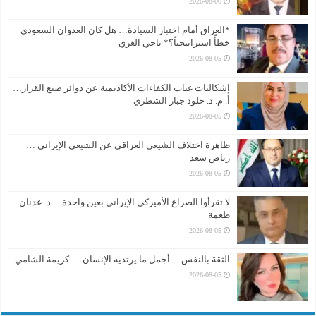
2026-08-06
*العراق أمام اختبار السيادة… هل كان العدوان السعودي
خطأً استراتيجياً؟* ناجي الغزي
2026-08-05
إشكاليات غياب الكفاءات الأكاديمية عن دوائر صنع القرار…
أ. م. د. خلود جبار الشطري
2026-08-05
ظاهرة اختلاف الشيعي العراقي عن الشيعي الإيراني …
رياض سعد
2026-08-05
لا تقرأوا الصراع الأميركي الإيراني بعين واحدة….د. عدنان
طعمة
2026-08-05
الثقة بالنفس… أجمل ما يرتديه الإنسان…..كريمة الشامي
2026-08-05