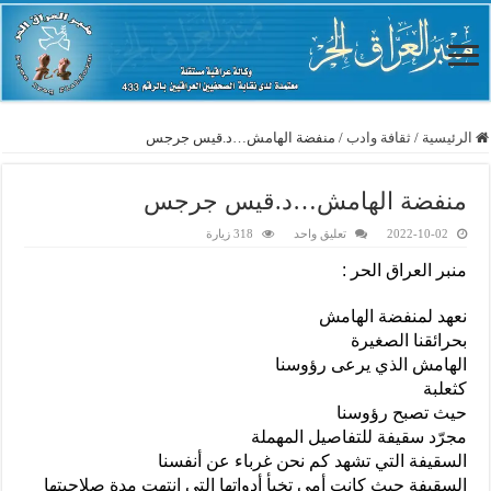
الرئيسية
/
ثقافة وادب
/
منفضة الهامش…د.قيس جرجس
منفضة الهامش…د.قيس جرجس
2022-10-02
تعليق واحد
318 زيارة
منبر العراق الحر :
نعهد لمنفضة الهامش
بحرائقنا الصغيرة
الهامش الذي يرعى رؤوسنا
كثعلبة
حيث تصبح رؤوسنا
مجرّد سقيفة للتفاصيل المهملة
السقيفة التي تشهد كم نحن غرباء عن أنفسنا
السقيفة حيث كانت أمي تخبأ أدواتها التي انتهت مدة صلاحيتها