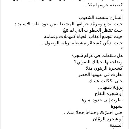
كصيغة عرسها مثلا…
*
الشارع منفضة الشعوب
حيث تندلع وتترمّد حرائقها المشتعلة من عود ثقاب الاستبداد
حيث تنتظر الخطوات التي لم تنجُ
حيث تتجمع أعقاب الحياة كمهملات وقمامة
حيث ندخّن كسجائر مشتعلة برغبة الوصول…
*
هل سقطتَ في غرام شجرة
وضاجعتها بخيالك الضوئي؟
كشجرة الزيتون مثلا
نظرتَ في عيونها الخضر
حتى تكحّلت عيناك
برؤية ذهبها…
أو شجرة التفاح
نظرتَ إلى خدود ثمارها
بشهوة
حتى احمرّتْ وجنتاها خجلا منك…
أو شجرة الرمّان
الشبقة