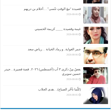
قصيدة “معَ الوقتِ تنْسى”….أحلام بن دريهم
2026-08-06
غيمة وقصيدة ____ كريمة الحسيني
2026-08-06
جمر الغواية.. و رماد الخيانة …رياض سعد
2026-08-06
بغضُ مِنْ ذكرى ٣ آب (أغسطس) ٢٠٢٦.. قصة قصيرة…حيدر
حسين سويري
2026-08-06
(كلّما تأخّر الصباح).. ..هدى الجلاب
2026-08-05