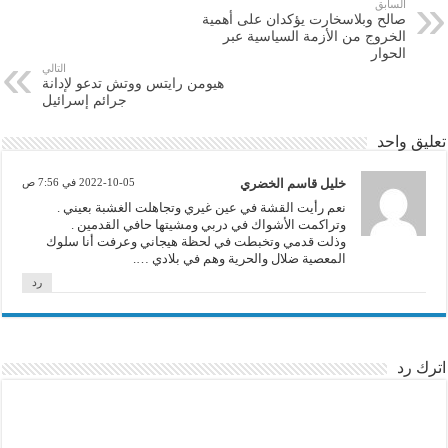
السابق
صالح وبلاسخارت يؤكدان على أهمية
الخروج من الأزمة السياسية عبر
الحوار
التالي
هيومن رايتس ووتش تدعو لإدانة
جرائم إسرائيل
تعليق واحد
خليل قاسم الخضري
2022-10-05 في 7:56 ص
نعم رأيت القشة في عين غيري وتجاهلت الغشبة بعيني .
وتراكمت الأشواك في دربي ومشيتها حافي القدمين .
وذلت قدمي وتخبطت في لحظة هيجاني وعرفت أنا سلوك
المعصية ضلال والحرية وهم في بلادي ….
رد
اترك رد