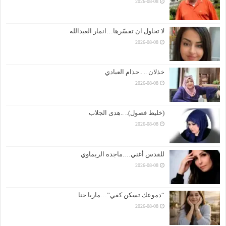
2026-08-08
لا تحاول ان تفسّرها…انمار العبدالله
2026-08-08
خذلان .. ..حذام العبادي
2026-08-08
(خليط فصول).. ..هدى الجلاب
2026-08-08
للقدس أغني….ماجده الريماوي
2026-08-08
“دموعك تسكن كفي”…ماريا حنا
2026-08-08