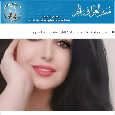
الرئيسية
/
ثقافة وادب
/
حينَ يُعادُ إليكَ الغياب….ريما حمزة