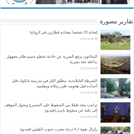
تقارير مصورة
إصابة 20 شخصا بتصادم قطارين في كرواتيا
2026-08-09
البنتاغون يرفع السرية عن حادثة تحطم جسم طائر مجهول
بداخله جثة بشرية
2026-08-08
الشرطة التايلاندية: مطلق النار في مدرسة بانكوك قتل
أجداده قبل هجومه على زملائه ومعلميه
2026-08-07
ترامب ينقذ طفلا من السقوط على المسرح ويحول الموقف
إلى نكتة عن سقوط بايدن (فيديو)
2026-08-06
زلزال بقوة 6.3 درجة يضرب جنوب الفلبين (فيديو)