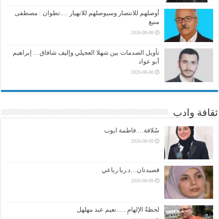
أوصلهم للانتصار وسيوصلهم للانهيار ….تطوان : مصطفى
منيغ
2026-08-08
تأويل الصدمات بين شهلا العجيلي وإليف شافاق… إبراهيم
أبو عواد
2026-08-08
ثقافة وادب
سُلافة….فاطمة ايوب
2026-08-09
قصيدتان…د.ربا رباعي
2026-08-09
لحظةُ الإلهامِ …..نعيم عبد مهلهل