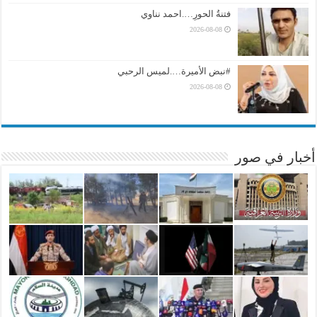
فتنةُ الحورِ….احمد نناوي
2026-08-08
#نبض الأميرة….لميس الرحبي
2026-08-08
أخبار في صور