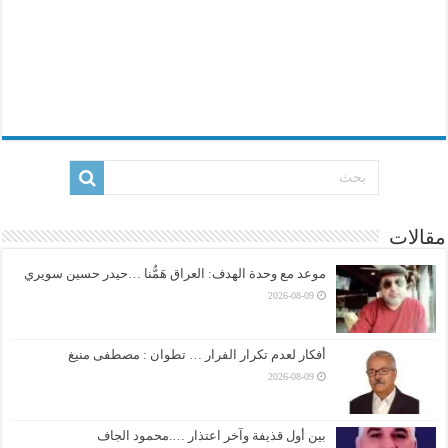
مقالات
موعد مع وحدة الهدف: العراق هَمُّنا …حيدر حسين سويري
2026-08-09
أفكار لعدم تكرار الفرار … تطوان : مصطفى منيغ
2026-08-09
بين أول قذيفة وآخر اعتذار ….محمود الجاف