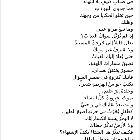
في ضبابٍ كثيفٍ بلا انتهاء.
فما جدوى النبوءاتِ
حين تخلو الحكايا من وجهك
وظلك
وما نفعُ مرآةِ عيني
إذا لم تُرَتِّلْ سواكَ العذابْ؟
تعالَ قليلاً إلى جُرحِكَ المستبدِّ،
ولا تقترفْ غيرَ موتِكَ
حتى يُعادَ إليكَ الغيابْ.
تضيقُ مساراتُ اللهفةِ،
حضورٌ يختنقُ بصدايَ،
فآتيكَ كنزوةٍ في ضميرِ السؤال
تكتبُ حواسُ الهزيمةِ شعراً،
وجلدةً إثرَ جلدةٍ،
تموتُ بحروبِكَ كلُّ النساء.
وأنتَ تعدُّ بقاياك في راحتيَّ،
كطفلٍ يُجَرِّبُ في حزنِهِ أصبعَ الطينِ،
لا البحرُ يشبهُ انكساراتِكَ،
ولا الأرضُ تذكُرُ خطاكَ،
فكيفَ تدثِّرُ هذا الشتاءَ بكفِّ الإشتهاء؟
يا لشمعدانِ وجعِكَ العاقلِ،