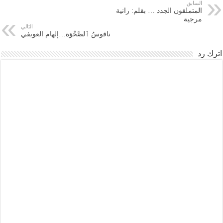
السابق
المتملقون الجدد … بقلم: رانية
مرجية
التالي
ناقوسُ ٱلصَّحْوَة…إلهام العويفي
اترك رد