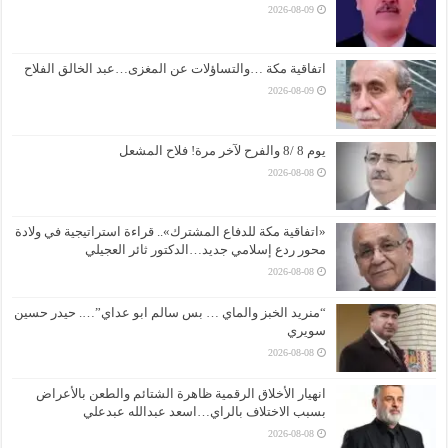
2026-08-09
اتفاقية مكة …والتساؤلات عن المغزى…عبد الخالق الفلاح
2026-08-09
يوم 8 /8 والفرح لآخر مرة! فلاح المشعل
2026-08-08
«اتفاقية مكة للدفاع المشترك».. قراءة استراتيجية في ولادة
محور ردع إسلامي جديد…الدكتور ثائر العجيلي
2026-08-08
“منريد الخبز والماي … بس سالم ابو عداي”…. حيدر حسين
سويري
2026-08-08
انهيار الأخلاق الرقمية ظاهرة الشتائم والطعن بالأعراض
بسبب الاختلاف بالراي…اسعد عبدالله عبدعلي
2026-08-08