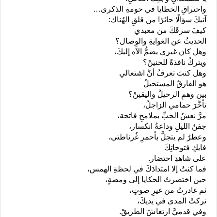
واحتراقِ الخطايا في حومةِ الذكرى…
آتيكَ سؤالًا حائرًا من قلقِ الهُناك:
كيفَ سرقَكَ من معبدي
الحديثُ عن الغوايةِ والوِصال؟
وهل كان غيري يضمُّ الآه إليكَ،
ويتركُ نافذةً للحنينْ؟
وهل كنتَ تعرفُ أنَّ اشتعالي
هو الفارقُ المستحيلُ
بين وهمِ الرحيلْ واليقينْ؟
تأخَّرَ حمامي الزاجلُ،
مرَّ نعشُ الحبِّ بملامحِ فاتحة،
جفنُ الليلِ وداعةُ انكسار،
وعطرٌ لم يتجلَّ بأحمرِ غُرناطتي،
فابكِ فتوحاتِكَ
على شاهدِ احتضار.
فما كنتُ إلا امتدادَكَ في لحظةِ الهمس،
حين اختصرتُ الحكايا إلى ومضةٍ،
ثم غادرتُ من غيرِ صوتٍ،
تركتُ المدى في يديكَ،
وفي قدميَّ ارتعاشَ الطريقْ.