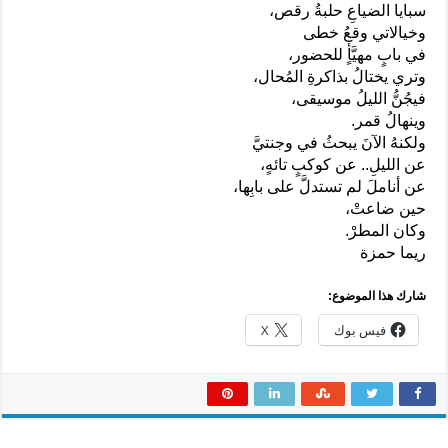
سبايا الضياعِ حلبةُ رقص،
وخيالاتي وقعُ خطى
في بابٍ مهيَّأٍ للحضور،
وتري يختالُ بذاكرةِ المُحال،
فيجُنُّ الليلُ موسيقى،
وينهالُ قمر.
ولكنهُ الآنَ يبحثُ في وجنتيَّ
عن الليلِ.. عن كوكبٍ تائهٍ،
عن أناملَ لم تستدلَّ على بابِها،
حين ضاعتْ،
وكان المطرْ.
ريما حمزة
شارك هذا الموضوع:
فيس بوك
X