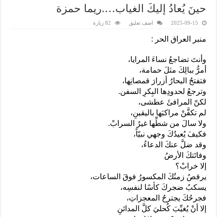
حينَ يُعادُ إليكَ الغياب….ريما حمزة
2025-09-15
اضف تعليق
82 زيارة
منبر العراق الحر :
وأنتَ تضاجعُ نساءَ المرايا،
أمرُّ ببالِكَ مثلَ حمامة،
فتفتحُ البحارُ أزرارَ قمصانِها،
وترجعُ لحدودِها البِكرِ السفن.
لكنّ المرافئَ عطشى،
لم تكفَّنْ مراكبَها باليقينِ،
ولا سالَ من شطِّها غيرُ السرابْ.
فكيفَ يُعيدُكَ وجهي نبيّاً،
وقد ضلَّ عنكَ الدعاءُ،
وفاتَتكَ الأرضُ
إلا خرابْ؟
يرقصُ زمنُكَ المكسورُ فوقَ الساعات،
يسكبُ ضجركَ كأسًا لنفسِه،
فجرحُكَ يجترحُ المعجزاتِ،
إلا أنْ يُغيِّبَ كُحليَ كلَّ المدائنِ