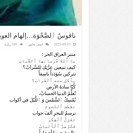
ناقوسُ ٱلصَّحْوَة…إلهام العو
2025-09-15
اضف تعليق
349 زيارة
منبر العراق الحر :
يا أُمَّةً فُرْسانها ٱلشَّبابْ
كيف تبيعين عِزَّتِكِ لِلسَّرابْ؟
تتركين سُؤدَداً باسِقاً
يأكل منه ٱلْغُرابْ؟
كُنّا سادةَ الأرض
نُعلِّمُ الدنيا الحسابْ،
نُمْسِكُ ٱلشَّمْسَ وَ ٱللَّيْلَ في أكواب
نقطف ٱلنّجوم
نرسمُ للبحرِ ألفَ جواب
نَغْزِلُ ٱلْفِكْرَ
فَتُزْهِرُ ٱلْأَلبابْ
واليومَ صرنا أصفاراً