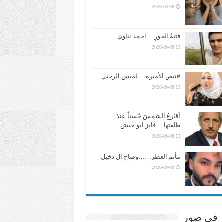
2026-08-08
فتنةُ الحورِ….احمد نناوي
2026-08-08
#نبض الأميرة….لميس الرحبي
2026-08-08
أقارعُ الشمسَ حُسناً عندَ
طلعتها….فايز ابو جيش
2026-08-08
مأتم العطر……وضاح آل دخيل
2026-08-08
ر في صور