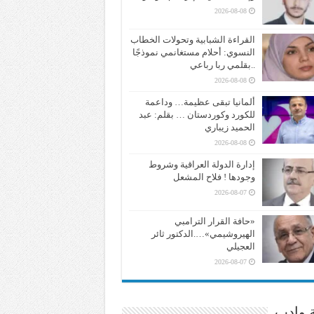
2026-08-08
القراءة الشبابية وتحولات الخطاب
النسوي: أحلام مستغانمي نموذجًا
..بقلمي ربا رباعي
2026-08-08
ألمانيا تبقى عظيمة… وداعمة
للكورد وكوردستان … بقلم: عبد
الحميد زيباري
2026-08-08
إدارة الدولة العراقية وشروط
وجودها ! فلاح المشعل
2026-08-07
«حافة القرار الترامبي
الهيروشيمي»….الدكتور ثائر
العجيلي
2026-08-07
ة وادب