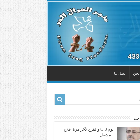
نحن
اتصل بنا
ات
يوم 8 /8 والفرح لآخر مرة! فلاح
المشعل