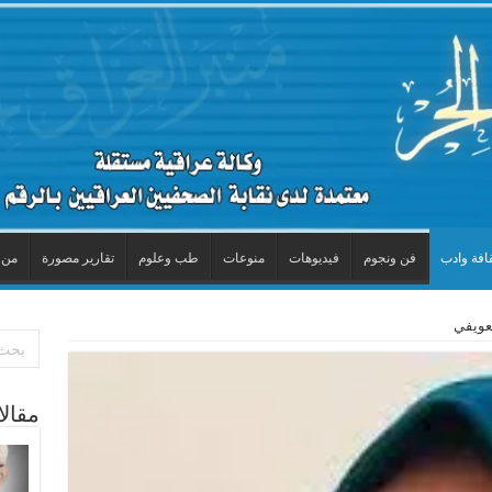
افة وادب
فن ونجوم
فيديوهات
منوعات
طب وعلوم
تقارير مصورة
من 
لعويفي
مقال