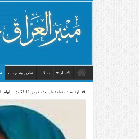
الاخبار
مقالات
تقارير وتحقيقات
ثق
الرئيسية
/
ثقافة وادب
/
ناقوسُ ٱلصَّحْوَة…إلهام ا