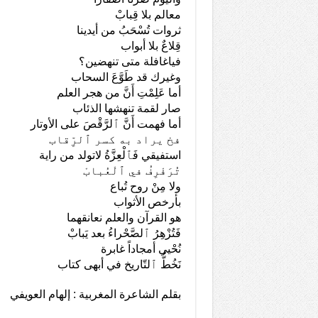
معالم بلا قِبابْ
ثروات تُسْحَبُ من أيدينا
قِلاعٌ بلا أبواب
فياغافلة متى تنهضين؟
وغيرك قد طَوَّعَ السحاب
أما عَلِمْتِ أَنَّ من هجر العلم
صار لقمة تنهشها الذئاب
أما فهمت أَنَّ ٱلرَّقْصَ على الأوتار
فخ يراد به كسر ٱلرِّقاب
استفيقي فَٱلْعِزَّةُ لاتولد من راية
تُرَفْرِفُ في ٱلْعُبابْ
ولا مِنْ روح تُباع
بأرخص الأثواب
هو القرآن والعلم نعانقهما
فَتُزْهِرُ ٱلصَّحْراءُ بعد يَبابْ
نُحْيي أمجاداً غابرة
نَخُطُّ ٱلتّاريخ في أبهى كتاب
بقلم الشاعرة المغربية : إلهام العويفي