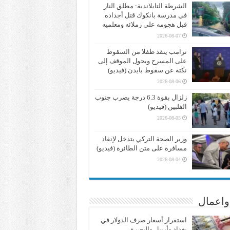
الشرطة التايلاندية: مطلق النار
في مدرسة بانكوك قتل أجداده
قبل هجومه على زملائه ومعلميه
2026-08-07
ترامب ينقذ طفلا من السقوط
على المسرح ويحول الموقف إلى
نكتة عن سقوط بايدن (فيديو)
2026-08-06
زلزال بقوة 6.3 درجة يضرب جنوب
الفلبين (فيديو)
2026-08-05
وزير الصحة التركي يتدخل لإنقاذ
مسافرة على متن الطائرة (فيديو)
2026-08-04
واعمال
استقرار أسعار صرف الدولار في
بغداد وأربيل والبصرة