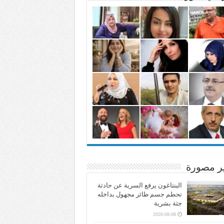
ير مصورة
البنتاغون يرفع السرية عن حادثة
تحطم جسم طائر مجهول بداخله
جثة بشرية
2026-08-08