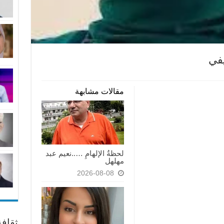
يفي
مقالات مشابهة
لحظةُ الإلهامِ …..نعيم عبد
مهلهل
2026-08-08
ثقاف