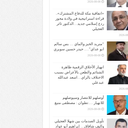
2026-08-08
«اتفاقية مكة للدفاع المشترك»..
قراءة استراتيجية في ولادة محور
ردع إسلامي جديد…الدكتور ثائر
العجيلي
2026-08
“منريد الخبز والماي … بس سالم
ابو عداي”…. حيدر حسين سويري
2026-08-08
انهيار الأخلاق الرقمية ظاهرة
الشتائم والطعن بالأعراض بسبب
الاختلاف بالراي…اسعد عبدالله
عبدعلي
2026-08
أوصلهم للانتصار وسيوصلهم
للانهيار ….تطوان : مصطفى منيغ
2026-08-08
تأويل الصدمات بين شهلا العجيلي
وإليف شافاق… إبراهيم أبو عواد