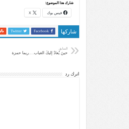
شارك هذا الموضوع:
فيس بوك
X
Twitter
Facebook
شاركها
السابق
حينَ يُعادُ إليكَ الغياب….ريما حمزة
اترك رد