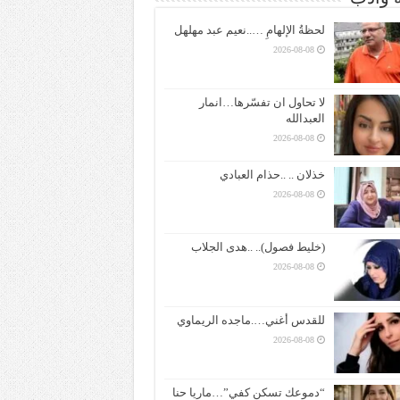
لحظةُ الإلهامِ …..نعيم عبد مهلهل
2026-08-08
لا تحاول ان تفسّرها…انمار
العبدالله
2026-08-08
خذلان .. ..حذام العبادي
2026-08-08
(خليط فصول).. ..هدى الجلاب
2026-08-08
للقدس أغني….ماجده الريماوي
2026-08-08
“دموعك تسكن كفي”…ماريا حنا