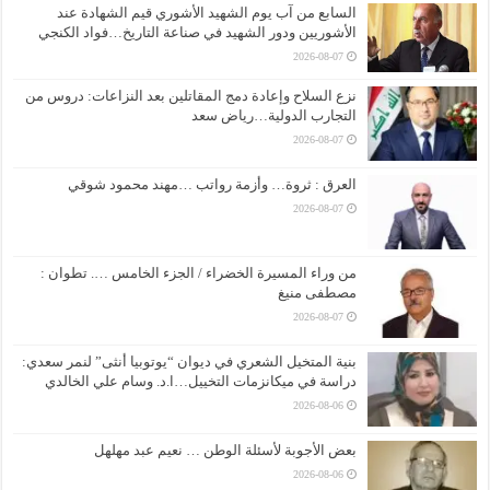
السابع من آب يوم الشهيد الأشوري قيم الشهادة عند
الأشوريين ودور الشهيد في صناعة التاريخ…فواد الكنجي
2026-08-07
نزع السلاح وإعادة دمج المقاتلين بعد النزاعات: دروس من
التجارب الدولية…رياض سعد
2026-08-07
العرق : ثروة… وأزمة رواتب …مهند محمود شوقي
2026-08-07
من وراء المسيرة الخضراء / الجزء الخامس …. تطوان :
مصطفى منيغ
2026-08-07
بنية المتخيل الشعري في ديوان “يوتوبيا أنثى” لنمر سعدي:
دراسة في ميكانزمات التخييل…ا.د. وسام علي الخالدي
2026-08-06
بعض الأجوبة لأسئلة الوطن … نعيم عبد مهلهل
2026-08-06