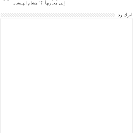
إلى مجاريها !؟” هشام الهبيشان
اترك رد