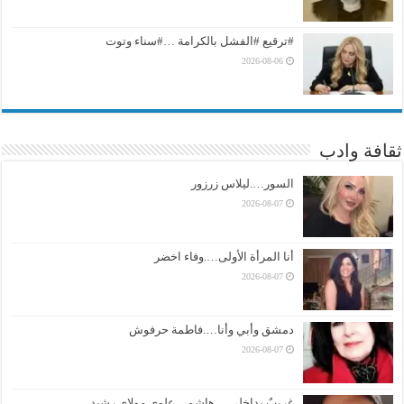
#ترقيع #الفشل بالكرامة …#سناء وتوت
2026-08-06
ثقافة وادب
السور….ليلاس زرزور
2026-08-07
أنا المرأة الأولى….وفاء اخضر
2026-08-07
دمشق وأبي وأنا….فاطمة حرفوش
2026-08-07
غريبٌ بداخلي….هاشمي علوي مولاي رشيد