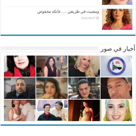
ومضيت في طريقي …..عاتكه محفوض
2026-08-07
أخبار في صور