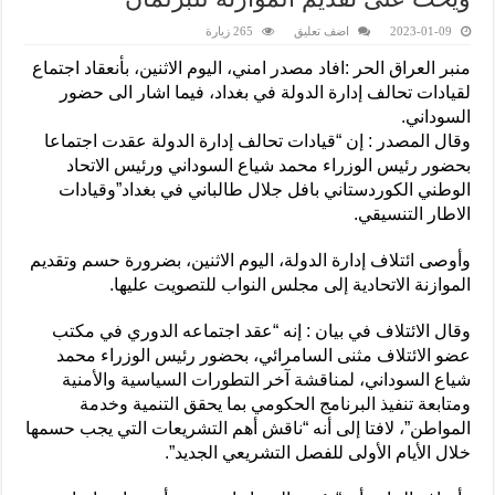
2023-01-09
اضف تعليق
265 زيارة
منبر العراق الحر :افاد مصدر امني، اليوم الاثنين، بأنعقاد اجتماع
لقيادات تحالف إدارة الدولة في بغداد، فيما اشار الى حضور
السوداني.
وقال المصدر : إن “قيادات تحالف إدارة الدولة عقدت اجتماعا
بحضور رئيس الوزراء محمد شياع السوداني ورئيس الاتحاد
الوطني الكوردستاني بافل جلال طالباني في بغداد”وقيادات
الاطار التنسيقي.
وأوصى ائتلاف إدارة الدولة، اليوم الاثنين، بضرورة حسم وتقديم
الموازنة الاتحادية إلى مجلس النواب للتصويت عليها.
وقال الائتلاف في بيان : إنه “عقد اجتماعه الدوري في مكتب
عضو الائتلاف مثنى السامرائي، بحضور رئيس الوزراء محمد
شياع السوداني، لمناقشة آخر التطورات السياسية والأمنية
ومتابعة تنفيذ البرنامج الحكومي بما يحقق التنمية وخدمة
المواطن”، لافتا إلى أنه “ناقش أهم التشريعات التي يجب حسمها
خلال الأيام الأولى للفصل التشريعي الجديد”.