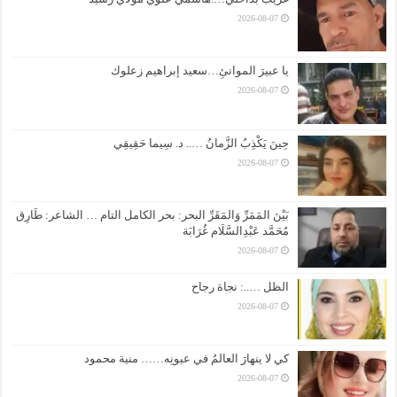
2026-08-07
يا عبيرَ الموانئِ…سعيد إبراهيم زعلوك
2026-08-07
حِينَ يَكْذِبُ الزَّمانُ ….. د. سِيما حَقِيقِي
2026-08-07
بَيْنَ المَمَرِّ وَالمَقَرِّ البحر: بحر الكامل التام … الشاعر: طَارِق
مُحَمَّد عَبْدِالسَّلَام غُرَابَة
2026-08-07
الظل …..: نجاة رجاح
2026-08-07
كي لا ينهارَ العالمُ في عيونِه…… منية محمود
2026-08-07