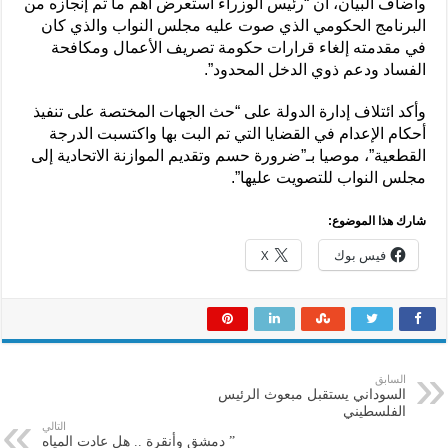
وأضاف البيان، أن “رئيس الوزراء استعرض أهم ما تم إنجازه من
البرنامج الحكومي الذي صوت عليه مجلس النواب والذي كان
في مقدمته إلغاء قرارات حكومة تصريف الأعمال ومكافحة
الفساد ودعم ذوي الدخل المحدود”.
وأكد ائتلاف إدارة الدولة على “حث الجهات المختصة على تنفيذ
أحكام الإعدام في القضايا التي تم البت بها واكتسبت الدرجة
القطعية”، موصيا بـ”ضرورة حسم وتقديم الموازنة الاتحادية إلى
مجلس النواب للتصويت عليها”.
شارك هذا الموضوع:
فيس بوك
X
السابق
السوداني يستقبل مبعوث الرئيس
الفلسطيني
التالي
” دمشق وأنقرة .. هل عادت المياه