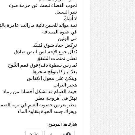
نجوب الفضاء نبحث عن حزمة ضوء
تنير السبيل
لا أشكّ
ثمة موائد للحنين نائية مازالت عامرة بالر
في غفوة المسافة
في الوتين
تركض جياد شوق مُتلبّد
يُدلّل جوع الإحساس لنبض صادق
تعتلي تمتمات الشفق
تُمارس سطوة دفءٍفوق قمم الثّلوج
يعدّ نيازكا يتوهّج سحرها
ويتكئ على معول الانفاس
هجير التراب
حيث الغمام قد تشكل أجسادا من رماد
تهتزّ في أهزوجة مطر
مطر يغرس خصوبة الغيمِ في تربة الصم
ويفرك جسد الحياة بنقاوة الماء
شارك هذا الموضوع:
فيس بوك
X