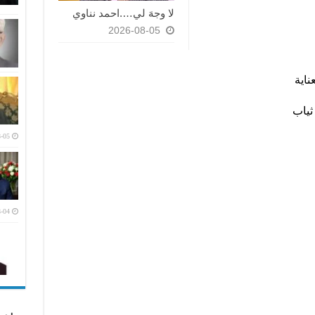
لا وجهَ لي….احمد نناوي
2026-08-05
ناية
ثياب
-05
-04