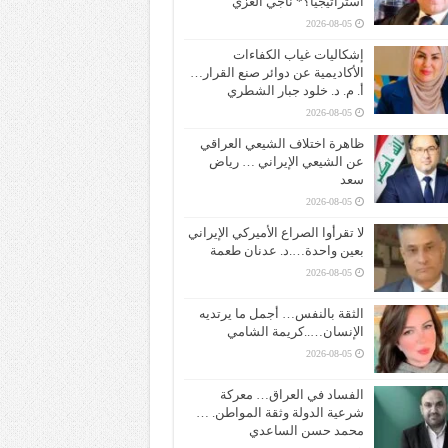
استراتيجياً؟* ناجي الغزي
2026-08-05
إشكاليات غياب الكفاءات
الأكاديمية عن دوائر صنع القرار…
أ. م. د. خلود جبار الشطري
2026-08-05
ظاهرة اختلاف الشيعي العراقي
عن الشيعي الإيراني … رياض
سعد
2026-08-05
لا تقرأوا الصراع الأميركي الإيراني
بعين واحدة….د. عدنان طعمة
2026-08-05
الثقة بالنفس… أجمل ما يرتديه
الإنسان…..كريمة الشامي
2026-08-05
الفساد في العراق… معركة
شرعية الدولة وثقة المواطن. …
محمد حسن الساعدي