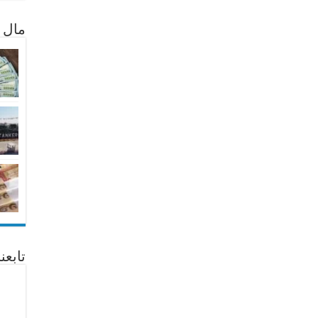
مال 
تابع