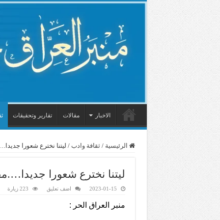
الاخبار
مقالات
تقارير وتحقيقات
ثق
الرئيسية
/
ثقافة وادب
/
ليتنا نخترع شعورا جديدا…
ليتنا نخترع شعورا جديدا….مف
2023-01-15
اضف تعليق
223 زيارة
منبر العراق الحر :