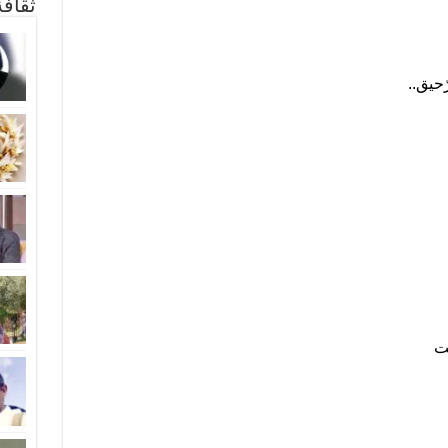
ثقاف
ّحيق..
ت