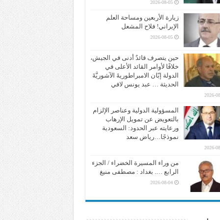
2026-08-05
زيارة الأربعين ومساحة العلم
الإيراني! فلاح المشعل
2026-08-05
حين يتصرف قائدٌ أدنى في الجيش،
خلافًا لأوامر القائد الأعلى في
الدولة إبّان الامبراطوريةَ الآشوريَّةَ
الحديثة … عبد يونس لافي
2026-08
المسؤولية الدولية وعناصر الإلزام
بالتعويض عن تمويل الإرهاب
ورعايته عبر الحدود: السعودية
نموذجًا…رياض سعد
2026-08
من وراء المسيرة الخضراء / الجزء
الرابع …. بغداد : مصطفى منيغ
2026-08-04