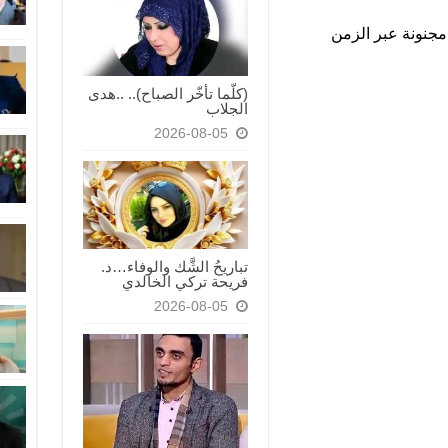
نونة عبر الزمن
(كلّما تأخّر الصباح).. ..هدى
الجلاب
2026-08-05
تباريحُ الشَّك والوفاء…د.
فريحة تركي الخالدي
2026-08-05