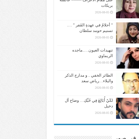
بريكات
2026-08-05
” أحلامٌ في عهدةِ القَفر ” ….
تسنيم حومد سلطان
2026-08-05
تنهيدات العيون…..ماجده
الريماوي
2026-08-05
الطائر الخفي .. و مدارج الذكر
والبلاء…رياض سعد
2026-08-05
لكَيْ أُبَالِغَ فِي حُبِّكِ… وضاح آل
دخيل
2026-08-05
ر في صور