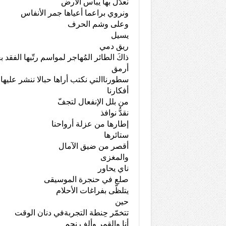
نعدّل بها يباس الارض
ونروي براعما أعياها جمر الأنفاس
وعلى وشم الحرف
يسيل
ريق دمي
ذاكَ الطائر المُهاجر لمواسم رتّبها الفقد بع
أرمق
سطورناالتي نكتب أراها حبالا ننشر عليها 
أفكارنا
من بلل الإنفعال لتجفّ
نقدُّ نوافذ
إطارها من عزلة أرواحنا
ستائرها
أقصر من ضيق الآمال
والمغزى
ناي يحاور
صلع في حنجرة الموسيقى
يتلظّى بفراغات الأحلام
حين
تتخمّر حِنطة التجربةفي دنان الوقت
أنا والقمر وألف نجم