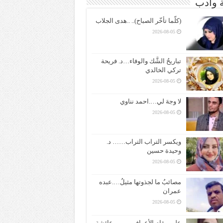
ة وادب
(كلّما تأخّر الصباح).. ..هدى الجلاب
2026-08-05
تباريحُ الشَّك والوفاء…د. فريحة
تركي الخالدي
2026-08-05
لا وجهَ لي….احمد نناوي
2026-08-05
ويكسر التراب التراب…… د.
وحيدة حسين
2026-08-05
مصائبُ ما لجذوتها مثيلُ….عبده
عمران
2026-08-05
على مقام الأعراف ——– عائشة