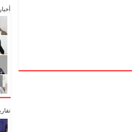
أخبا
تقار