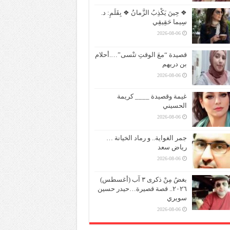
❖ حِينَ يَكْذِبُ الزَّمانُ ❖ بِقَلَمِ: د.
سِيما حَقِيقِي
2026-08-06
قصيدة “معَ الوقتِ تنْسى”….أحلام
بن دريهم
2026-08-06
غيمة وقصيدة ____ كريمة
الحسيني
2026-08-06
جمر الغواية.. و رماد الخيانة …
رياض سعد
2026-08-06
بغضُ مِنْ ذكرى ٣ آب (أغسطس)
٢٠٢٦.. قصة قصيرة…حيدر حسين
سويري
2026-08-06