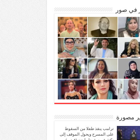
ر في صور
ير مصورة
ترامب ينقذ طفلا من السقوط
على المسرح ويحول الموقف إلى
نكتة عن سقوط بايدن (فيديو)