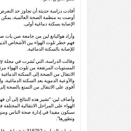
أفادت دراسة حديثة أن تجاوز حد التعرض 
أوصت به منظمة الصحة العالمية، يمكن أ
الإصابة بسكتة دماغية أولى.
وأراد هواليانغ لين من جامعة صن يات ص
فهم خطر تلوث الهواء بين الأشخاص الذين
للإصابة بالسكتة الدماغية.
المستويات المرتفعة من تلوث الهواء مرت
الانتقال من الصحة إلى السكتة الدماغية 
والأوعية الدموية بعد السكتة الدماغية، وا
أقوى على الانتقال من التمتع بالصحة إلى
وأضاف لين: “تشير هذه النتائج إلى أن فه
الهواء على المراحل الانتقالية المختلفة 
سيكون مفيدا في إدارة صحة الناس ومنع
وتطورها”.
وشملت الدراسة 318752 