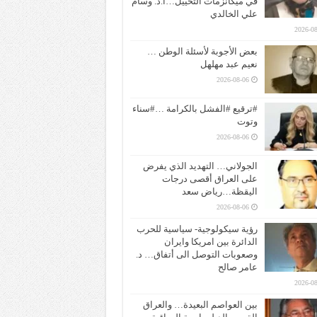
في ميكانزمات التخييل…ا.د. وسام
علي الخالدي
2026-08
بعض الأجوبة لأسئلة الوطن …
نعيم عبد مهلهل
2026-08-06
#ترقيع #الفشل بالكرامة …#سناء
وتوت
2026-08-06
الجولاني… التهديد الذي يفرض
على العراق أقصى درجات
اليقظة…رياض سعد
2026-08-06
رؤية سيكولوجية- سياسية للحرب
الدائرة بين امريكا وايران
وصعوبات التوصل الى أتفاق… د.
عامر صالح
2026-08
بين العواصم البعيدة… والعراق