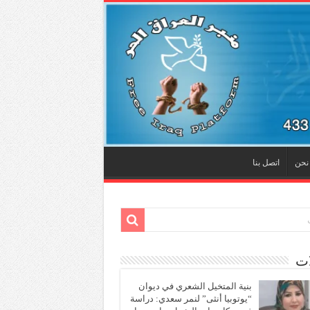
نحن
اتصل بنا
ات
بنية المتخيل الشعري في ديوان
“يوتوبيا أنثى” لنمر سعدي: دراسة