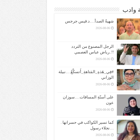
ة وادب
شهيةُ الصدأ….د.قيس جرجس
2026-08-06
الرجل المصنوع من التردد
!!..رياض عباس العصمي
2026-08-06
#فِي_هَذهِ_المَتاهةِ_أَتسكَّعُ….نبيلة
الوزاني
2026-08-06
على أسنّةِ المسافات….سوزان
عون
2026-08-06
كما تسير الكواكب في حسراتها .
…نجلاء رسول
2026-08-06