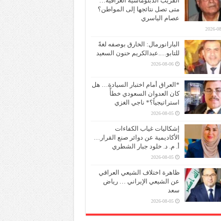
القريب الدبلوماسية العراقية…
متى تصل نتائجها إلى المواطن؟
عصام الياسري
2026-08
البارانورمال: الخارق بوصفه لغةً
للتابو….عبدالكريم حنون السعيد
2026-08-06
*العراق أمام اختبار السيادة… هل
كان العدوان السعودي خطأً
استراتيجياً؟* ناجي الغزي
2026-08-05
إشكاليات غياب الكفاءات
الأكاديمية عن دوائر صنع القرار…
أ. م. د. خلود جبار الشطري
2026-08-05
ظاهرة اختلاف الشيعي العراقي
عن الشيعي الإيراني … رياض
سعد
2026-08-05