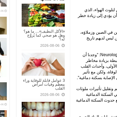
لتلوث الهواء، الذي
-06
ن يؤدي إلى زيادة خطر
«الأكل النظيف»… ما هو؟
ن في الصين وزملاؤه،
وهل هو صحي كما يُروَّج
 ليس لديهم تاريخ
له؟
2026-08-06
وقالت الدراسة، التي نُشرت في مجلة Neurology: “وجدنا أن
بطة بزيادة مخاطر
الأولى، وأحداث القلب
لوفاة، ولكن مع تأثير
 الإصابة بسكتة دماغية”.
3 عوامل قابلة للوقاية وراء
معظم وفيات أمراض
القلب
م وتقليل تأثيرات ملوثات
في السكتة الدماغية
2026-08-06
 حدوث السكتة الدماغية
-06
شخصا في قاعدة بيانات البنك الحيوي