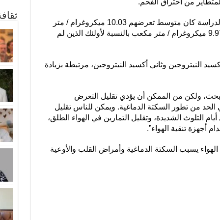
ثقاف
وأولئك الذين أصيبوا بسكتة دماغية أثناء الدراسة كان متوسط ​​تعرضهم 10.03 ميكروغرام / متر
مكعب من جسيمات PM2.5، مقارنة بـ 9.97 ميكروغرام / متر مكعب بالنسبة لأولئك الذين لم
كسيد النيتروجين وثاني أكسيد النيتروجين، مرتبطة بزيادة
بحث، ولكن من الممكن أن يؤدي تقليل التعرض
 الحد من تطور السكتة الدماغية. ويمكن للناس تقليل
ام التلوث الشديدة، وتقليل التمارين في الهواء الطلق،
م أجهزة تنقية الهواء”.
ث الهواء يسبب السكتة الدماغية وأمراض القلب والأوعية