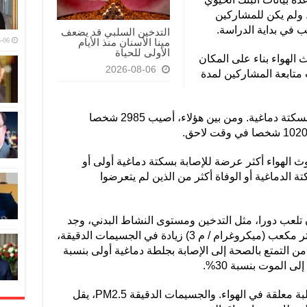
تحدة بمتوسط ​​عمر 56 عاما. ولم يكن للمشاركين
ب في بداية الدراسة.
التدخين السلبي قد يضعف
-06
مينا الأسنان منذ الأيام
الأولى للحياة
الهواء بناء على المكان
2026-08-06
 متابعة المشاركين لمدة
وخلال ذلك الوقت، أصيب 5967 شخصا بسكتة دماغية. ومن بين هؤلاء، أصيب 2985 شخصا
 الهواء أكثر عرضة للإصابة بسكتة دماغية أولى أو
ة الدماغية أو الوفاة أكثر من الذين لم يتعرضوا
 تلعب دورا، مثل التدخين ومستوى النشاط البدني، وجد
الباحثون أنه مع كل 5 ميكروغرام لكل متر مكعب (ميكروغرام / م 3) زيادة في الجسيمات الدقيقة،
 التمتع بالصحة إلى الإصابة بجلطة دماغية أولى بنسبة
وتتكون الجسيمات من سوائل أو مواد صلبة معلقة في الهواء. والجسيمات الدقيقة PM2.5، يقل