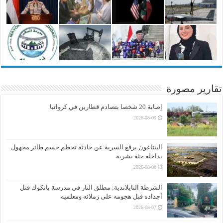
تقارير مصورة
إصابة 20 شخصا بتصادم قطارين في كرواتيا
2026-08-09
البنتاغون يرفع السرية عن حادثة تحطم جسم طائر مجهول
بداخله جثة بشرية
2026-08-08
الشرطة التايلاندية: مطلق النار في مدرسة بانكوك قتل
أجداده قبل هجومه على زملائه ومعلميه
2026-08-07