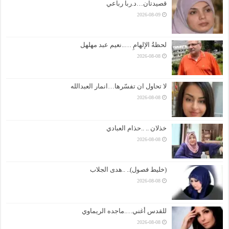
قصيدتان…د.ربا رباعي
2026-08-09
لحظةُ الإلهامِ …..نعيم عبد مهلهل
2026-08-08
لا تحاول ان تفسّرها…انمار العبدالله
2026-08-08
خذلان .. ..حذام العبادي
2026-08-08
(خليط فصول).. ..هدى الجلاب
2026-08-08
للقدس أغني….ماجده الريماوي
2026-08-08