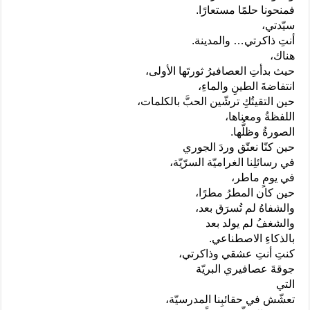
فمنحونا حلمًا مستعارًا.
سيّدتي،
أنتِ ذاكرتي… والمدينة.
هناك،
حيث بدأتِ العصافيرُ ثورتَها الأولى،
انتفاضةَ الطينِ والماءِ،
حين التقيتُكِ ترشّين الحبَّ بالكلمات،
اللفظةُ ومعناها،
الصورةُ وظلُّها.
حين كنّا نعتّق وردَ الجوري
في رسائلِنا الغراميّة السرّيّة،
في يومٍ ماطر،
حين كان المطرُ مطرًا،
والشفاهُ لم تُسرَق بعد،
والشغفُ لم يولد بعد
بالذكاءِ الاصطناعي.
كنتِ أنتِ عشقي وذاكرتي،
جوقةَ عصافيري البريّة
التي
تعشّش في حقائبِنا المدرسيّة،