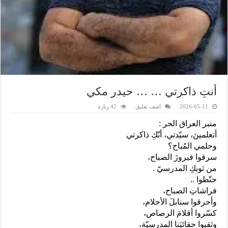
أنتِ ذاكرتي … … حيدر مكي
2026-05-11
اضف تعليق
42 زيارة
منبر العراق الحر :
أتعلمينَ، سيّدتي، أنّكِ ذاكرتي
وحلمي المُباح؟
سرقوا فيروزَ الصباح،
من ثوبكِ المدرسيّ .
حنّطوا ..
فراشاتِ الصباح،
وأحرقوا سنابلَ الأحلام،
كسّروا أقلامَ الرصاص،
وثقبوا حقائبَنا المدرسيّة،