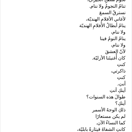
تنامُ النجومُ ولا ننام.
نسترقُ السمعَ
لأغاني الأفلامِ الهنديّة،
ينامُ أبطالُ الأفلامِ الهنديّة
ولا ننام،
ينامُ النومُ فينا
ولا ننام،
لأنّ العشقَ
كان أُغنيتَنا الأزليّة.
كنتِ
ذاكرتي،
كنتِ
أنتِ.
أينكِ أنتِ
طوالَ هذه السنوات؟
أينكِ؟
ذلكِ الوجهُ الأسمر
لم يكن مستعارًا
كما النساءُ الآن.
كانتِ الشفاهُ قيثارةً بابليّة،