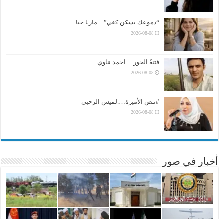
“دموعك تسكن كفي”…ماريا حنا
2026-08-08
فتنةُ الحورِ….احمد نناوي
2026-08-08
#نبض الأميرة….لميس الرحبي
2026-08-08
أخبار في صور