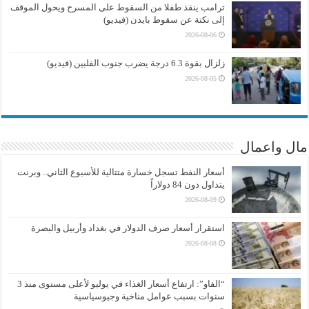
ترامب ينقذ طفلا من السقوط على المسرح ويحول الموقف
إلى نكتة عن سقوط بايدن (فيديو)
2026-08-06
زلزال بقوة 6.3 درجة يضرب جنوب الفلبين (فيديو)
2026-08-05
مال واعمال
أسعار النفط تسجل خسارة متتالية للأسبوع الثاني.. وبرنت
يتداول دون 84 دولاراً
2026-08-09
استقرار أسعار صرف الدولار في بغداد وأربيل والبصرة
2026-08-08
“الفاو”: ارتفاع أسعار الغذاء في يوليو لأعلى مستوى منذ 3
سنوات بسبب عوامل مناخية وجيوسياسية