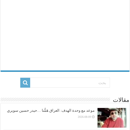
مقالات
موعد مع وحدة الهدف: العراق هَمُّنا …حيدر حسين سويري
2026-08-09