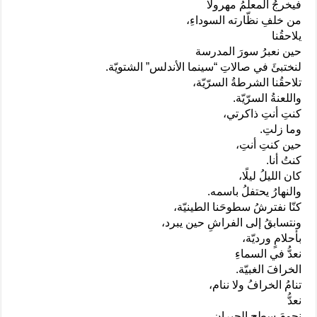
فيخرجُ المعلّمُ مهرولًا
من خلفِ نظّارته السوداءِ،
يلاحقُنا
حين نعبرُ سورَ المدرسة
لنختبئَ في صالاتِ “سينما الأندلس” الشتويّة.
تلاحقُنا الشرطةُ السرّيّة،
واللعنةُ السرّيّة.
كنتِ أنتِ ذاكرتي،
وما زلتِ.
حين كنتِ أنتِ،
كنتُ أنا.
كان الليلُ ليلًا،
والنهارُ يحتفلُ باسمه.
كنّا نفترشُ سطوحَنا الطينيّة،
ونتسابقُ إلى الفراشِ حين يبرد،
بأحلامٍ ورديّة،
نعدُّ في السماءِ
الخرافَ الغبيّة.
تنامُ الخرافُ ولا ننام،
نعدُّ
نجومَ سطحِ الجيران،