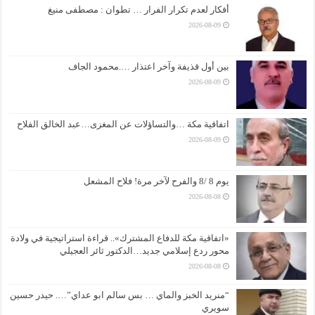
أفكار لعدم تكرار الفرار … تطوان : مصطفى منيغ
2026-08-09
بين أول قذيفة وآخر اعتذار ….محمود الجاف
2026-08-09
اتفاقية مكة …والتساؤلات عن المغزى…عبد الخالق الفلاح
2026-08-09
يوم 8 /8 والفرح لآخر مرة! فلاح المشعل
2026-08-08
«اتفاقية مكة للدفاع المشترك».. قراءة استراتيجية في ولادة
محور ردع إسلامي جديد…الدكتور ثائر العجيلي
2026-08-08
“منريد الخبز والماي … بس سالم ابو عداي”…. حيدر حسين
سويري