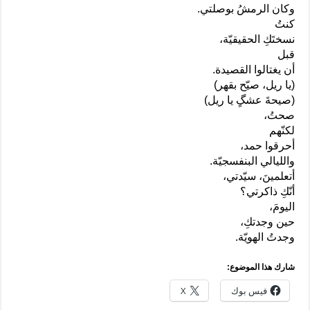
وكان الرمشُ بوصلتي.
كنتُ
نسختَكِ الحقيقيّة،
قبل
أن يغتالوا القصيدة.
(يا ريل، صيّح بقهر)
(صيحةَ عشگٍ يا ريل)
صحتُ،
لكنّهم
أحرقوا حمد،
والليالي البنفسجيّة.
أتعلمينَ، سيّدتي،
أنّكِ ذاكرتي؟
اليومَ،
حين وجدتكِ،
وجدتُ الهويّة.
شارك هذا الموضوع:
فيس بوك
X