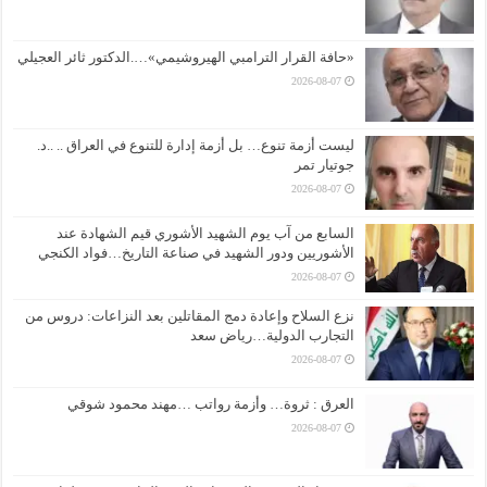
«حافة القرار الترامبي الهيروشيمي»….الدكتور ثائر العجيلي
2026-08-07
ليست أزمة تنوع… بل أزمة إدارة للتنوع في العراق .. ..د.
جوتيار تمر
2026-08-07
السابع من آب يوم الشهيد الأشوري قيم الشهادة عند
الأشوريين ودور الشهيد في صناعة التاريخ…فواد الكنجي
2026-08-07
نزع السلاح وإعادة دمج المقاتلين بعد النزاعات: دروس من
التجارب الدولية…رياض سعد
2026-08-07
العرق : ثروة… وأزمة رواتب …مهند محمود شوقي
2026-08-07