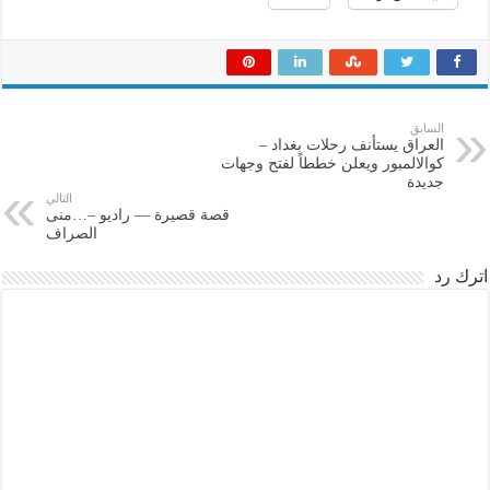
السابق
العراق يستأنف رحلات بغداد –
كوالالمبور ويعلن خططاً لفتح وجهات
جديدة
التالي
قصة قصيرة — راديو –…منى
الصراف
اترك رد