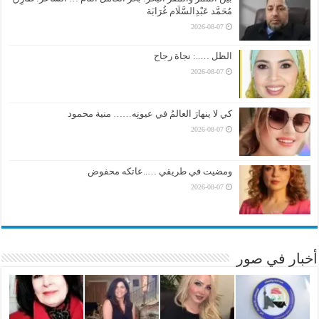
مُحَمَّد عَبْدِالسَّلَام غُرَابَة
2026-08-07
الظل …..: نجاة رجاح
2026-08-07
كي لا ينهارَ العالمُ في عيونِه…… منية محمود
2026-08-07
ومضيت في طريقي …..عاتكه محفوض
2026-08-07
أخبار في صور