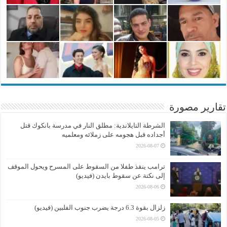
تقارير مصورة
الشرطة التايلاندية: مطلق النار في مدرسة بانكوك قتل
أجداده قبل هجومه على زملائه ومعلميه
2026-08-07
ترامب ينقذ طفلا من السقوط على المسرح ويحول الموقف
إلى نكتة عن سقوط بايدن (فيديو)
2026-08-06
زلزال بقوة 6.3 درجة يضرب جنوب الفلبين (فيديو)
2026-08-05