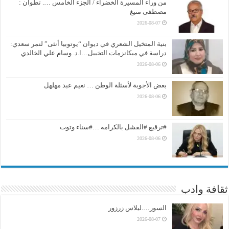
من وراء المسيرة الخضراء / الجزء الخامس …. تطوان :
مصطفى منيغ
2026-08-07
بنية المتخيل الشعري في ديوان “يوتوبيا أنثى” لنمر سعدي:
دراسة في ميكانزمات التخييل…ا.د. وسام علي الخالدي
2026-08-06
بعض الأجوبة لأسئلة الوطن … نعيم عبد مهلهل
2026-08-06
#ترقيع #الفشل بالكرامة …#سناء وتوت
2026-08-06
ثقافة وادب
السور….ليلاس زرزور
2026-08-07