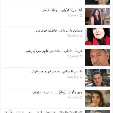
أنا المرأة الأولى….وفاء اخضر
2026-08-07
دمشق وأبي وأنا….فاطمة حرفوش
2026-08-07
غريبٌ بداخلي….هاشمي علوي مولاي رشيد
2026-08-07
يا عبيرَ الموانئِ…سعيد إبراهيم زعلوك
2026-08-07
حِينَ يَكْذِبُ الزَّمانُ ….. د. سِيما حَقِيقِي
2026-08-07
بَيْنَ المَمَرِّ وَالمَقَرِّ البحر: بحر الكامل التام … الشاعر: طَارِق