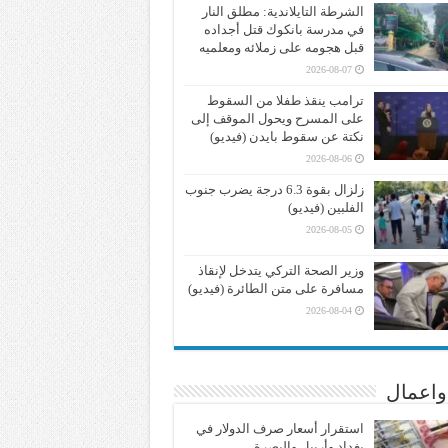
الشرطة التايلاندية: مطلق النار
في مدرسة بانكوك قتل أجداده
قبل هجومه على زملائه ومعلميه
2026-08-07
ترامب ينقذ طفلا من السقوط
على المسرح ويحول الموقف إلى
نكتة عن سقوط بايدن (فيديو)
2026-08-06
زلزال بقوة 6.3 درجة يضرب جنوب
الفلبين (فيديو)
2026-08-05
وزير الصحة التركي يتدخل لإنقاذ
مسافرة على متن الطائرة (فيديو)
2026-08-04
واعمال
استقرار أسعار صرف الدولار في
بغداد وأربيل والبصرة