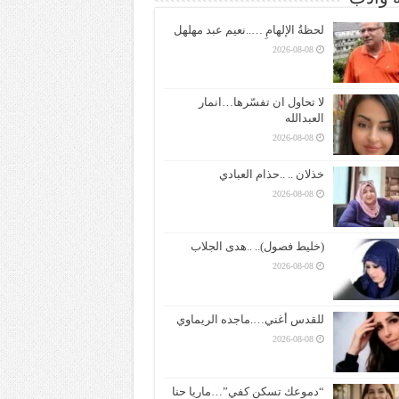
لحظةُ الإلهامِ …..نعيم عبد مهلهل
2026-08-08
لا تحاول ان تفسّرها…انمار
العبدالله
2026-08-08
خذلان .. ..حذام العبادي
2026-08-08
(خليط فصول).. ..هدى الجلاب
2026-08-08
للقدس أغني….ماجده الريماوي
2026-08-08
“دموعك تسكن كفي”…ماريا حنا