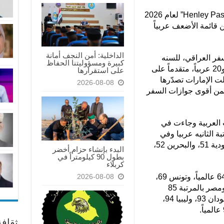
ظهر أحدث تصنيف لمؤشر “Henley Passport Index” لعام 2026
 قائمة الأضعف عربياً
الداخلية: أمن النجف أمانة
فر العراقي، للسنه
كبيرة ومسؤوليتنا الحفاظ
2026 بعدما حلّ في المرتبة 101 عالمياً و20 عربياً، متقدماً على
على استقرارها
ت الإمارات تصدّرها
2026-08-08
ً ضمن أقوى جوازات السفر
العربية وجاءت في
تبة الثانيه عربيا وفي
المركز 46 عالمياً، ثم الكويت 48، والسعودية 51، والبحرين 52،
البدء بإنشاء حزام أخضر
بطول 90 كيلومتراً في
كربلاء
كما شمل التصنيف المغرب في المرتبة 64 عالمياً، وتونس 69،
2026-08-08
وموريتانيا والجزائر 79، فيما جاء الأردن ومصر بالمرتبة 85
عالمياً، تلتها جيبوتي 89، ولبنان 92، والسودان 93، وليبيا 94،
ثقاف