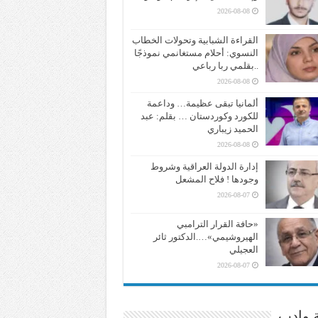
2026-08-08
القراءة الشبابية وتحولات الخطاب
النسوي: أحلام مستغانمي نموذجًا
..بقلمي ربا رباعي
2026-08-08
ألمانيا تبقى عظيمة… وداعمة
للكورد وكوردستان … بقلم: عبد
الحميد زيباري
2026-08-08
إدارة الدولة العراقية وشروط
وجودها ! فلاح المشعل
2026-08-07
«حافة القرار الترامبي
الهيروشيمي»….الدكتور ثائر
العجيلي
2026-08-07
ة وادب