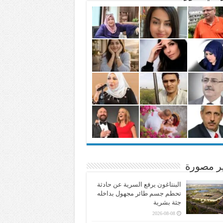
ير مصورة
البنتاغون يرفع السرية عن حادثة
تحطم جسم طائر مجهول بداخله
جثة بشرية
2026-08-08