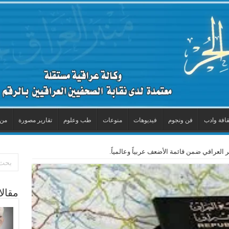
قافة وادب
فن ونجوم
فيديوهات
منوعات
طب وعلوم
تقارير مصورة
من 
العراقي ضمن قائمة الأضعف عربياً وعالمياً.
مقال