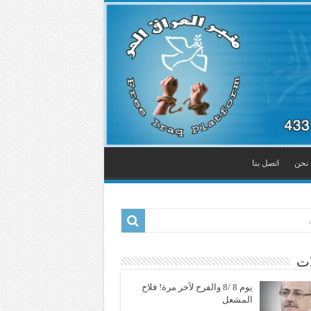
نحن
اتصل بنا
ات
يوم 8 /8 والفرح لآخر مرة! فلاح
المشعل