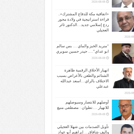
2026-08-08
«اتفاقية مكة للدفاع المشترك»..
قراءة استراتيجية في ولادة محور
ردع إسلامي جديد…الدكتور ثائر
العجيلي
2026-08
“منريد الخبز والماي … بس سالم
ابو عداي”…. حيدر حسين سويري
2026-08-08
انهيار الأخلاق الرقمية ظاهرة
الشتائم والطعن بالأعراض بسبب
الاختلاف بالراي…اسعد عبدالله
عبدعلي
2026-08
أوصلهم للانتصار وسيوصلهم
للانهيار ….تطوان : مصطفى منيغ
2026-08-08
تأويل الصدمات بين شهلا العجيلي
وإليف شافاق… إبراهيم أبو عواد