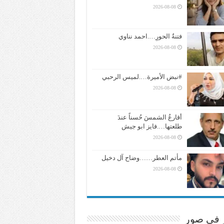
2026-08-08
فتنةُ الحورِ….احمد نناوي
2026-08-08
#نبض الأميرة….لميس الرحبي
2026-08-08
أقارعُ الشمسَ حُسناً عندَ
طلعتها….فايز ابو جيش
2026-08-08
مأتم العطر……وضاح آل دخيل
2026-08-08
ر في صور