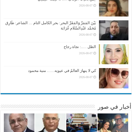
2026-08-07
بَيْنَ المَمَرِّ وَالمَقَرِّ البحر: بحر الكامل التام … الشاعر: طَارِق
مُحَمَّد عَبْدِالسَّلَام غُرَابَة
2026-08-07
الظل …..: نجاة رجاح
2026-08-07
كي لا ينهارَ العالمُ في عيونِه…… منية محمود
2026-08-07
أخبار في صور