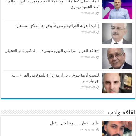
ألمانيا تبقى عظيمة… وداعمة للكورد وكوردستان … بقلم:
عبد الحميد زيباري
2026-08-08
إدارة الدولة العراقية وشروط وجودها ! فلاح المشعل
2026-08-07
«حافة القرار الترامبي الهيروشيمي»….الدكتور ثائر العجيلي
2026-08-07
ليست أزمة تنوع… بل أزمة إدارة للتنوع في العراق .. ..د.
جوتيار تمر
2026-08-07
ثقافة وادب
مأتم العطر……وضاح آل دخيل
2026-08-08