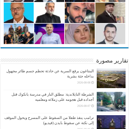
تقارير مصورة
البنتاغون يرفع السرية عن حادثة تحطم جسم طائر مجهول
بداخله جثة بشرية
2026-08-08
الشرطة التايلاندية: مطلق النار في مدرسة بانكوك قتل
أجداده قبل هجومه على زملائه ومعلميه
2026-08-07
ترامب ينقذ طفلا من السقوط على المسرح ويحول الموقف
إلى نكتة عن سقوط بايدن (فيديو)