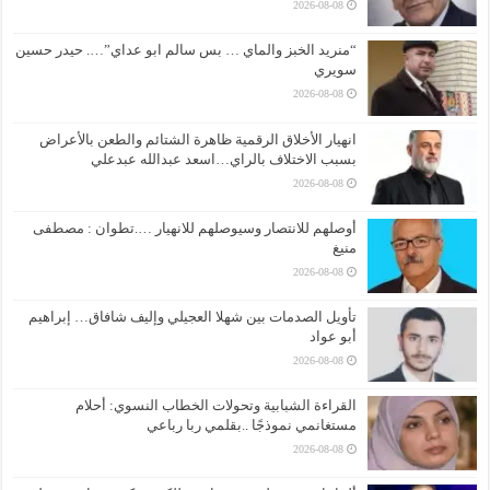
2026-08-08
“منريد الخبز والماي … بس سالم ابو عداي”…. حيدر حسين
سويري
2026-08-08
انهيار الأخلاق الرقمية ظاهرة الشتائم والطعن بالأعراض
بسبب الاختلاف بالراي…اسعد عبدالله عبدعلي
2026-08-08
أوصلهم للانتصار وسيوصلهم للانهيار ….تطوان : مصطفى
منيغ
2026-08-08
تأويل الصدمات بين شهلا العجيلي وإليف شافاق… إبراهيم
أبو عواد
2026-08-08
القراءة الشبابية وتحولات الخطاب النسوي: أحلام
مستغانمي نموذجًا ..بقلمي ربا رباعي
2026-08-08