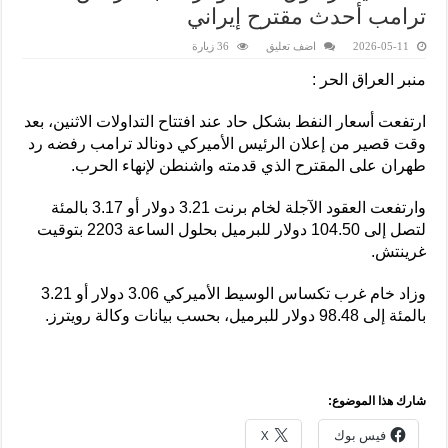
ترامب أحدث مقترح إيراني
2026-05-11
اضف تعليق
36 زيارة
منبر العراق الحر :
ارتفعت أسعار النفط بشكل حاد عند افتتاح التداولات الاثنين، بعد
وقت قصير من إعلان الرئيس الأميركي دونالد ترامب رفضه رد
طهران على المقترح الذي قدمته واشنطن لإنهاء الحرب.
وارتفعت العقود الآجلة لخام برنت 3.21 دولار أو 3.17 بالمئة
لتصل إلى 104.50 دولار للبرميل بحلول الساعة 2203 بتوقيت
غرينتش.
وزاد خام غرب تكساس الوسيط الأميركي 3.06 دولار أو 3.21
بالمئة إلى 98.48 دولار للبرميل، بحسب بيانات وكالة رويترز.
شارك هذا الموضوع:
فيس بوك
X