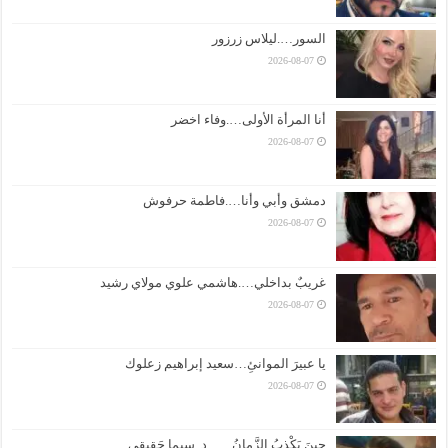
السور….ليلاس زرزور
2026-08-07
أنا المرأة الأولى….وفاء اخضر
2026-08-07
دمشق وأبي وأنا….فاطمة حرفوش
2026-08-07
غريبٌ بداخلي….هاشمي علوي مولاي رشيد
2026-08-07
يا عبيرَ الموانئِ…سعيد إبراهيم زعلوك
2026-08-07
حِينَ يَكْذِبُ الزَّمانُ ….. د. سِيما حَقِيقِي