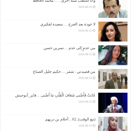
وأنا أشطب سنة أخرى……محمد الحافظ
2026-08-10
لا عودة بعد الجرح…..سعيدة لفكيري
2026-08-10
من عدمٍ إلى عدم….نسرين حسن
2026-08-10
من قصيدتي : سَمَر…..حكيم جليل الصباغ
2026-08-10
غَابَتْ فَأَضْنى شَغَافَ الْقَلْبِ مَا أَضْنى….فايز_أبوجيش
2026-08-10
(مع الوقت)..02…أحلام بن دريهم
2026-08-10