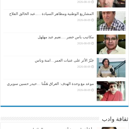
2026-08-10
المشاريع الوطنية ومظاهر السيادة …..عبد الخالق الفلاح
2026-08-09
مكاتيب ياس خضر ….نعيم عبد مهلهل
2026-08-09
جَبْرُ الأثر على عتبات العمر…امنة وناس
2026-08-09
موعد مع وحدة الهدف: العراق هَمُّنا …حيدر حسين سويري
2026-08-09
ثقافة وادب