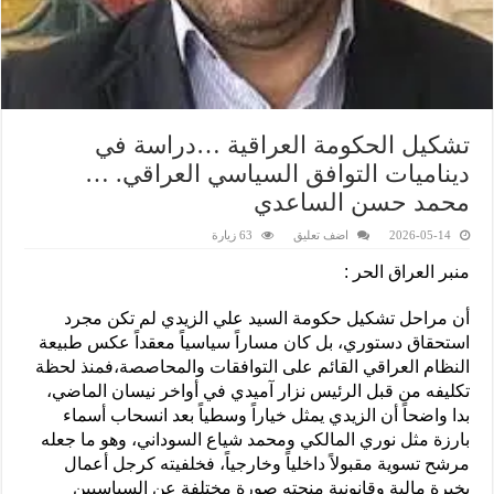
تشكيل الحكومة العراقية …دراسة في
ديناميات التوافق السياسي العراقي. …
محمد حسن الساعدي
2026-05-14
اضف تعليق
63 زيارة
منبر العراق الحر :
أن مراحل تشكيل حكومة السيد علي الزيدي لم تكن مجرد
استحقاق دستوري، بل كان مساراً سياسياً معقداً عكس طبيعة
النظام العراقي القائم على التوافقات والمحاصصة،فمنذ لحظة
تكليفه من قبل الرئيس نزار آميدي في أواخر نيسان الماضي،
بدا واضحاً أن الزيدي يمثل خياراً وسطياً بعد انسحاب أسماء
بارزة مثل نوري المالكي ومحمد شياع السوداني، وهو ما جعله
مرشح تسوية مقبولاً داخلياً وخارجياً، فخلفيته كرجل أعمال
بخبرة مالية وقانونية منحته صورة مختلفة عن السياسيين