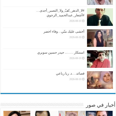
#لا_الدهر_كفّ_ولا_التصبر_أجدى…
#أشعار_عبدالحميد_الرجوي
2026-08-10
أخشى عليك منّي…وفاء اخضر
2026-08-10
استنكار …….. حيدر حسين سويري
2026-08-10
قصائد….د. ربا رباعي
2026-08-10
أخبار في صور