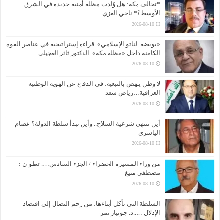
*تحالف مكة: هل وُلدت مظلة أمنية جديدة في الشرق
الأوسط؟* ناجي الغزي
2026-08-10
«بويضة الناتو الإسلامي»..قراءة إستراتيجية في عناصر القوة
الكامنة داخل «مظلة مكة»..الدكتور ثائر العجيلي
2026-08-10
لا وطن ينهض بالتبعية: في الدفاع عن الهوية الوطنية
العراقية…رياض سعد
2026-08-10
أين تنتهي شرعية السلاح.. وأين تبدأ سلطة الدولة؟ عصام
الياسري
2026-08-10
من وراء المسيرة الخضراء / الجزء السادس…. تطوان :
مصطفى منيغ
2026-08-10
السلطة التي تأكل أبناءها: من رحم النضال إلى اقتصاد
الإذلال …..د. جوتيار تمر