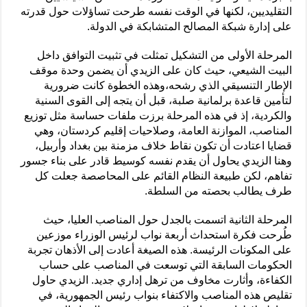
التقليديين، لكنها في الوقت نفسه طرحت تساؤلات حول قدرته
على إدارة شبكة المصالح المتشابكة في الدولة.
المرحلة الأولى من التشكيل تمثلت في تثبيت التوافق داخل
البيت الشيعي، حيث كان على الزيدي أن يضمن وحدة موقف
الإطار التنسيقي الذي رشحه،وهذه الخطوة كانت ضرورية
لتأمين قاعدة برلمانية صلبة، قبل أن يتجه إلى القوى السنية
والكردية، إذ في هذه المرحلة برزت ملفات حساسة مثل توزيع
المناصب، الموازنة العامة، وصلاحيات إقليم كردستان، وهي
قضايا اعتادت أن تكون نقاط خلاف مزمنة بين بغداد وأربيل،
وهنا الزيدي يحاول أن يقدم نفسه كوسيط قادر على بناء جسور
تفاهم، لكن طبيعة النظام القائم على المحاصصة جعلت كل
طرف يطالب بحصته من السلطة.
المرحلة الثانية اتسمت بالجدل حول المناصب العليا، حيث
طُرحت فكرة استحداث أربعة نواب لرئيس الوزراء موزعين
على المكونات الرئيسة. هذه الصيغة أعادت إلى الأذهان تجربة
الحكومات السابقة التي توسعت في المناصب على حساب
الكفاءة، وأثارت مخاوف من ترهل إداري جديد. الزيدي حاول
تقليص هذه المناصب والاكتفاء بنواب رئيس الجمهورية، في