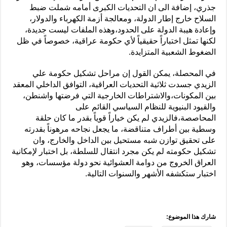
جذري، إضافة الى ان التحديات الكبرى أمامه شملت ضبط
السلاح خارج إطار الدولة، ومعالجة أزمة الكهرباء والدولار،
وإعادة هيبة الدولة على الحدود،وهذه الملفات ليست جديدة،
لكنها تمثل اختباراً حقيقياً لأي حكومة عراقية، خصوصاً في ظل
الضغوط الشعبية المتزايدة.
في المحصلة، يمكن القول إن مراحل تشكيل حكومة علي
الزيدي جسدت ثلاثية التحديات العراقية، التوافق الداخلي المعقد
بين المكونات،والاشتراطات الخارجية التي فرضتها واشنطن،
والقيود البنيوية للنظام السياسي القائم على
المحاصصة،فالزيدي لم يكن خياراً قوياً بقدر ما كان حلقة
وسطية بين أطراف متناقضة، ما يجعل نجاحه مرهوناً بقدرته
على تحقيق توازن شبه مستحيل بين الداخل والخارج، وان
تشكيل حكومته لم يكن مجرد انتقال للسلطة، بل اختبار لإمكانية
العراق الخروج من دوامة العشوائية نحو دولة مؤسسات، وهو
اختبار ستكشفه الأشهر والسنوات التالية.
شارك هذا الموضوع: