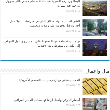
البنتاغون يرفع السرية عن حادثة تحطم جسم طائر مجهول
بداخله جثة بشرية
2026-08-08
الشرطة التايلاندية: مطلق النار في مدرسة بانكوك قتل
أجداده قبل هجومه على زملائه ومعلميه
2026-08-07
ترامب ينقذ طفلا من السقوط على المسرح ويحول الموقف
إلى نكتة عن سقوط بايدن (فيديو)
2026-08-06
مال واعمال
الذهب يستقر مع ترقب بيانات التضخم الأمريكية
2026-08-10
أسعار الدولار تواصل ارتفاعها مقابل الدينار العراقي
2026-08-10