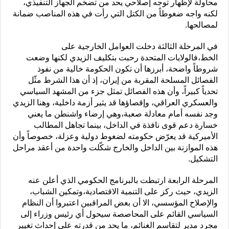
محاولة لإظهار توجه إصلاحي يحد من تضخم الجهاز التنفيذي،
لكنه واجه ضغوطاً من الكتل التي رأت في هذه المناصب ضمانة
لمصالحها.
في المرحلة الثالثة دخلت العوامل الخارجية على
الخط،فالولايات المتحدة رحبت بتكليف الزيدي لكنها وضعت
شروطاً واضحة، أبرزها أن تكون الحكومة خالية من نفوذ
الفصائل المسلحة المقربة من إيران، إذ أن هذا الشرط مثّل
تحدياً كبيراً، وأن هذه الفصائل تمثل جزء من المشهد السياسي
والعسكري العراقي، وإقصاؤها قد يثير أزمة داخلية، وهنا الزيدي
وجد نفسه أمام معادلة صعبة،وهي إرضاء واشنطن ما يعني
خسارة دعم قوى نافذة في الداخل، بينما تجاهل المطالب
الأميركية قد يعرّض حكومته لضغوط دولية وعزلة، خصوصاً وأن
هذه الموازنة بين الداخل والخارج شكّلت واحدة من أعقد مراحل
التشكيل.
المرحلة الرابعة ارتبطت بالبرنامج الحكومي الذي أعلن عنه
الزيدي، حيث ركز على التنمية الاقتصادية،وتمكين الشباب،
والإصلاح المؤسسي، الا أن بعض المراقبين اعتبروا أن النظام
السياسي القائم على المحاصصة سيحول أي رئيس وزراء إلى
مجرد مدير لتقاسم الغنائم، ما يحد من قدرته على إحداث تغيير