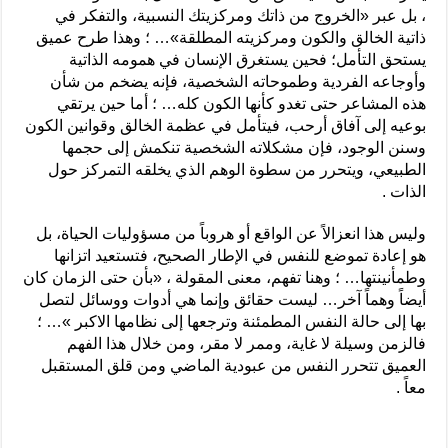
، بل عبر «الخروج من ذاتك ومركزيتك النسبية، والتفكر في
ذاتية الخالق والكون ومركزيته المطلقة»… ؛ وهذا طرح عميق
يستحق التأمل؛ فحين يستغرق الإنسان في همومه الذاتية
وأوجاعه الفردية وطموحاته الشخصية، فإنه يضخم من شأن
هذه المشاعر حتى تغدو كأنها الكون كله… ؛ أما حين يرتقي
بوعيه إلى آفاق أرحب، فيتأمل في عظمة الخالق وقوانين الكون
وسنن الوجود، فإن مشكلاته الشخصية تنكمش إلى حجمها
الطبيعي، ويتحرر من سطوة الوهم الذي يخلقه التمركز حول
الذات .
وليس هذا انعزالاً عن الواقع أو هروباً من مسؤوليات الحياة، بل
هو إعادة تموضع للنفس في الإطار الصحيح، فتستعيد اتزانها
وطمأنينتها… ؛ وهنا تفهم، معنى المقولة ، «بأن حتى الزمان كان
أيضاً وهماً آخر… ليست حقائق وإنما هي أدوات ووسائل لتصل
بها إلى حالة النفس المطمئنة وترجعها إلى نظامها الاكبر »… ؛
فالزمن وسيلة لا غاية، وممر لا مقر، ومن خلال هذا الفهم
العميق تتحرر النفس من عبودية الماضي ومن قلق المستقبل
معاً .