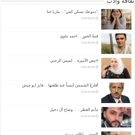
ثقافة وادب
“دموعك تسكن كفي”…ماريا حنا
2026-08-08
فتنةُ الحورِ….احمد نناوي
2026-08-08
#نبض الأميرة….لميس الرحبي
2026-08-08
أقارعُ الشمسَ حُسناً عندَ طلعتها….فايز ابو جيش
2026-08-08
مأتم العطر……وضاح آل دخيل
2026-08-08
السور….ليلاس زرزور