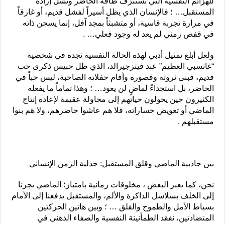
للهزائم النفسية التي تستنزف طاقة الحاضر وتشل إرادة
المستقبل… ؛ فالإنسان الذي يظل أسيراً لفشل قديم، أو غارقاً
في مرارة تجربة قاسية، أو متشبثاً بمجد آفل، إنما يسجن ذاته
في قفص زمني لم يعد له وجود فعلي… .
ولعل أبلغ تمثيل أدبي لهذه الحالة النفسية نجده في شخصية
“غاتسبي العظيم” عند فيتزجيرالد، الذي ظل حبيس ذكرى حب
قديم، فبنى ثروته وقصوره وأقام حفلاته الصاخبة، ليس حباً في
الحاضر، بل استجداءً لماضٍ لن يعود… ؛ وهذا تماماً ما يفعله
الكثيرون حين يحولون حياتهم إلى محاولة عقيمة لإعادة إنتاج
الماضي أو تعويض خساراته، فلا هم عاشوا حاضرهم، ولا هم بنوا
مستقبلهم .
بين جاذبية الماضي وقلق المستقبل: جدلية الزمن الإنساني
نحن، كما يعبر البعض ، مخلوقات زمانية بامتياز؛ الماضي يجرنا
إلى الخلف بسلاسل الذاكرة والألم، والمستقبل يدفعنا إلى الأمام
بسياط الأمل والطموح والقلق … ؛ وبين هاتين الحركتين
المتضادتين، نفقد الطمأنينة النفسية والصفاء الذهني في