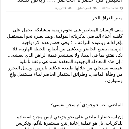
2026-05-14
اضف تعليق
73 زيارة
منبر العراق الحر :
يقف الإنسان المعاصر على تخوم زمنية متشابكة، يحمل على
كاهله أعباء الماضي بذكرياته المؤلمة، ويمد بصره نحو المستقبل
بإغراءاته ووعوده البراقة… ؛ وفي خضم هذه الازدواجية
الزمنية، يضيع الحاضر ويتلاشى بين أصابع اللحظة الهاربة، فلا
نكاد نقتنع بما في أيدينا، ولا نستشعر قيمة الراهن الذي نعيشه…
؛ إن هذه المعادلة الوجودية المعقدة تستدعي وقفة تأملية
عميقة، نستجلي من خلالها طبيعة علاقتنا بالزمن، وسبل التحرر
من وطأة الماضي، وطرائق استثمار الحاضر لبناء مستقبل واعٍ
ومتوازن .
الماضي: عبء وجودي أم سجن نفسي؟
إن استحضار الماضي على نحو مَرَضي ليس مجرد استعادة
للذكريات، بل هو عملية إعادة إنتاج مستمرة للألم، وتكريس