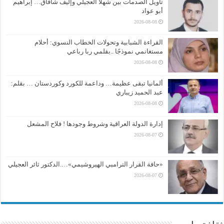
تأويل الصدمات بين شهلا العجيلي وإليف شافاق… إبراهيم
أبو عواد
2026-08-08
القراءة الشبابية وتحولات الخطاب النسوي: أحلام
مستغانمي نموذجًا ..بقلمي ربا رباعي
2026-08-08
ألمانيا تبقى عظيمة… وداعمة للكورد وكوردستان … بقلم:
عبد الحميد زيباري
2026-08-08
إدارة الدولة العراقية وشروط وجودها ! فلاح المشعل
2026-08-07
«حافة القرار الترامبي الهيروشيمي»….الدكتور ثائر العجيلي
2026-08-07