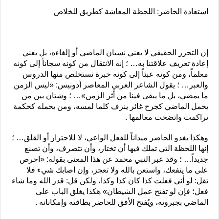
استعادة الحاضر: اللحظة المعاشة كطريق للخلاص
إن التحرر الحقيقي لا يعني نسيان الماضي أو إلغاءه، بل يعني
إعادة تعريف علاقتنا به… ؛ إنه الانتقال من كونه سجاناً إلى كونه
معلماً، ومن كونه عبئاً إلى كونه خبرة نستخلص منها الدروس
والعبر… ؛ يقول الشاعر العربي المعاصر أدونيس: «ليس الزمن
ما يمضي، بل ما يبقى فينا من أثر الزمن»… ؛ وشتان بين من
يحمل الماضي كجرح غائر ينزف كلما لمسه، ومن يحمله كحكمة
تراكمت واتضحت معالمها .
وهكذا يغدو الحاضر ميداناً للفعل الواعي، لا للاجترار أو القلق… ؛
إنها اللحظة التي تملك فيها أن تختار، وأن تتصرف، وأن تصنع
جديداً… ؛ وقد عبر النبي محمد عن هذا المعنى بقوله: «احرص
على ما ينفعك، واستعن بالله ولا تعجز، وإن أصابك شيء فلا
تقل: لو أني فعلت كذا كان كذا وكذا، ولكن قل: قدر الله وما شاء
فعل؛ فإن لو تفتح عمل الشيطان» هكذا يغلق الباب على
الماضي بجبروته، ويُفتح الأفق للحاضر بطاقته وإمكاناته .