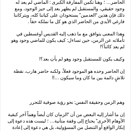
الحاضر… ؛ وهنا تكمن المفارقة الكبرى : الماضي لم يعد له
وجود حقيقي، والمستقبل لم يظهر بعد إلى حيز الوجود، ومع
ذلك فإن هذين “العدمين” يستحوذان على كياننا كله، ويتركاننا
فارغي الأيدي من الحاضر الذي هو كل ما نملكه حقاً .
وهذا المعنى يتوافق مع ما ذهب إليه القديس أوغسطين في
تأملاته عن الزمن، حين تساءل: كيف يكون للماضي وجود وهو
لم يعد كائناً؟!
وكيف يكون للمستقبل وجود وهو لم يأتِ بعد؟!
إن الحاضر وحده هو الموجود فعلاً، ولكنه حاضر هارب، نقطة
تلاشٍ دائمة بين ما كان وما سيكون …!!
وهم الزمن وحقيقة النفس: نحو رؤية صوفية للتحرر
إن ما أشار إليه البعض من أن “الزمان كان أيضاً وهماً آخر كبقية
الأوهام الأخرى” يحتاج إلى وقفة متأنية… ؛ ليست هذه دعوة إلى
إنكار الواقع أو التنصل من المسؤولية، بل هي دعوة إلى إعادة