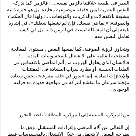
النظر في طبيعة علاقتنا بالزمن نفسه… ؛ فالزمن كما تدركه
النفس البشرية ليس حقيقة موضوعية محايدة، بل هو خبرة ذاتية
مشبعة بالانفعالات والذكريات والتوقعات… ؛ ولهذا قال الحكماء
والصوفية: «إنما هي نفسك، فإن لم تشغلها شغلتك»، في إشارة
بليغة إلى أن المشكلة ليست في الزمن ذاته، بل في كيفية
تعامل النفس معه .
وتتجاوز الرؤية الصوفية، كما لمسها البعض ، مستوى المعالجة
السطحية القائمة على الانشغال بالمحسوسات المادية… ؛
فالإنسان الذي يحاول الهروب من ألم الماضي بالانغماس في
الملذات الحسية، أو يطارد سراب السعادة في المقتنيات
والإنجازات المادية، إنما «يدور في حلقة مفرغة»، يحقق سعادة
مؤقتة سرعان ما تنقشع لتتركه في مواجهة جديدة مع فراغه
الوجودي .
من المركزية النسبية إلى المركزية المطلقة: نقطة التحرر
إن التعالي عن آلام الماضي وإغراءات المستقبل، وفق ما
يطرحه البعض، لا يتحقق من خلال الانشغال بالمحسوسات فقط