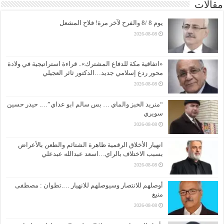
مقالات
يوم 8 /8 والفرح لآخر مرة! فلاح المشعل
2026-08-08
«اتفاقية مكة للدفاع المشترك».. قراءة استراتيجية في ولادة
محور ردع إسلامي جديد…الدكتور ثائر العجيلي
2026-08-08
“منريد الخبز والماي … بس سالم ابو عداي”…. حيدر حسين
سويري
2026-08-08
انهيار الأخلاق الرقمية ظاهرة الشتائم والطعن بالأعراض
بسبب الاختلاف بالراي…اسعد عبدالله عبدعلي
2026-08-08
أوصلهم للانتصار وسيوصلهم للانهيار ….تطوان : مصطفى
منيغ
2026-08-08