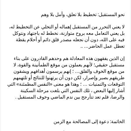
نحو المستقبل: تخطيط بلا تعلق، وأمل بلا وهم
لا يعني التحرر من المستقبل إهماله أو التخلي عن التخطيط له،
بل يعني التعامل معه بروح متوازنة، نخطط له باجتهاد ونتوكل
فيه على الله، دون أن نجعله مصدر قلق دائم أو أحلام يقظة
تعطل عمل الحاضر… ..
إن الذين يفقهون هذه المعادلة هم وحدهم القادرون على بناء
مستقبل حقيقي؛ لأنهم يعملون من موقع الطمأنينة والقوة، لا
من موقع الخوف والقلق… ؛ إنهم يرسمون أهدافهم ويشقون
طريقهم بصبر وإصرار، لكن دون أن يرتهنوا للنتائج أو تلتهمهم
التوقعات والتمنيات … ؛ وهذا هو معنى «النفس المطمئنة» التي
أشار إليها البعض ، تلك النفس التي بلغت مرحلة السكينة
والرضا، فلم تعد تتأرجح بين ندم الماضي وخوف المستقبل .
الخاتمة: دعوة إلى المصالحة مع الزمن