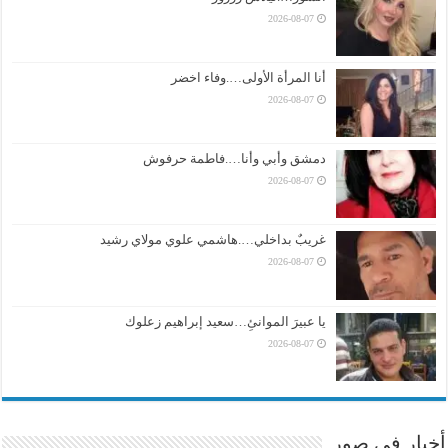
2026-08-07
أنا المرأة الأولى….وفاء اخضر
2026-08-07
دمشق وأبي وأنا….فاطمة حرفوش
2026-08-07
غريبٌ بداخلي….هاشمي علوي مولاي رشيد
2026-08-07
يا عبيرَ الموانئِ…سعيد إبراهيم زعلوك
2026-08-07
أخبار في صور