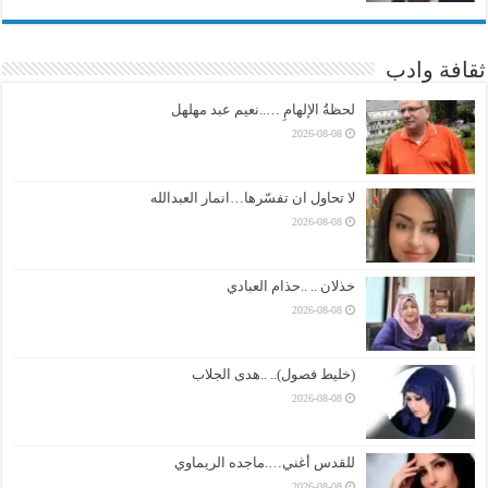
ثقافة وادب
لحظةُ الإلهامِ …..نعيم عبد مهلهل
2026-08-08
لا تحاول ان تفسّرها…انمار العبدالله
2026-08-08
خذلان .. ..حذام العبادي
2026-08-08
(خليط فصول).. ..هدى الجلاب
2026-08-08
للقدس أغني….ماجده الريماوي
2026-08-08