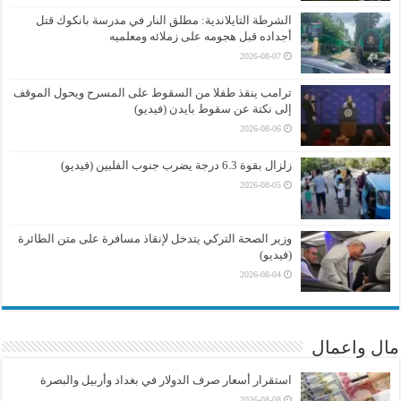
الشرطة التايلاندية: مطلق النار في مدرسة بانكوك قتل
أجداده قبل هجومه على زملائه ومعلميه
2026-08-07
ترامب ينقذ طفلا من السقوط على المسرح ويحول الموقف
إلى نكتة عن سقوط بايدن (فيديو)
2026-08-06
زلزال بقوة 6.3 درجة يضرب جنوب الفلبين (فيديو)
2026-08-05
وزير الصحة التركي يتدخل لإنقاذ مسافرة على متن الطائرة
(فيديو)
2026-08-04
مال واعمال
استقرار أسعار صرف الدولار في بغداد وأربيل والبصرة
2026-08-08