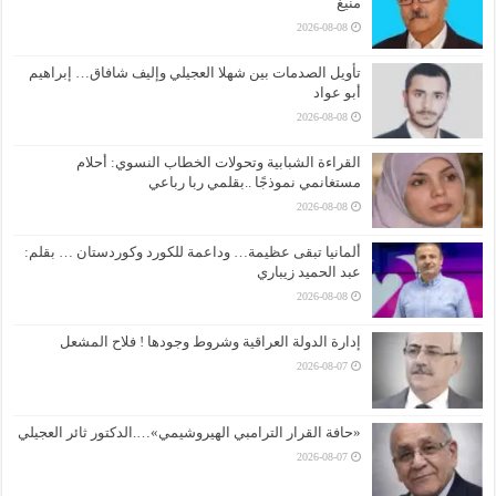
منيغ
2026-08-08
تأويل الصدمات بين شهلا العجيلي وإليف شافاق… إبراهيم
أبو عواد
2026-08-08
القراءة الشبابية وتحولات الخطاب النسوي: أحلام
مستغانمي نموذجًا ..بقلمي ربا رباعي
2026-08-08
ألمانيا تبقى عظيمة… وداعمة للكورد وكوردستان … بقلم:
عبد الحميد زيباري
2026-08-08
إدارة الدولة العراقية وشروط وجودها ! فلاح المشعل
2026-08-07
«حافة القرار الترامبي الهيروشيمي»….الدكتور ثائر العجيلي
2026-08-07