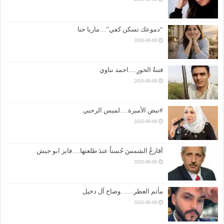
“دموعك تسكن كفي”…ماريا حنا
2026-08-08
فتنةُ الحورِ….احمد نناوي
2026-08-08
#نبض الأميرة….لميس الرحبي
2026-08-08
أقارعُ الشمسَ حُسناً عندَ طلعتها….فايز ابو جيش
2026-08-08
مأتم العطر……وضاح آل دخيل
2026-08-08