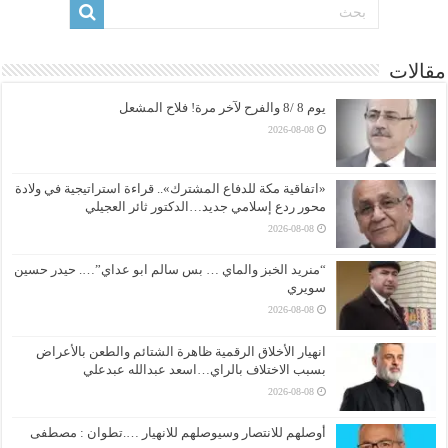
مقالات
يوم 8 /8 والفرح لآخر مرة! فلاح المشعل
2026-08-08
«اتفاقية مكة للدفاع المشترك».. قراءة استراتيجية في ولادة
محور ردع إسلامي جديد…الدكتور ثائر العجيلي
2026-08-08
“منريد الخبز والماي … بس سالم ابو عداي”…. حيدر حسين
سويري
2026-08-08
انهيار الأخلاق الرقمية ظاهرة الشتائم والطعن بالأعراض
بسبب الاختلاف بالراي…اسعد عبدالله عبدعلي
2026-08-08
أوصلهم للانتصار وسيوصلهم للانهيار ….تطوان : مصطفى