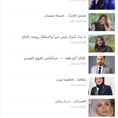
همسُ الحبّ!…حسناء سليمان
2026-08-09
يا بنتُ عُمرُكِ ليس حبراً والسلامْ!..روضة_الحاج
2026-08-09
عَيْنَاكِ آخِرُ قلعة —– عبدالناصر عليوي العبيدي
2026-08-09
سُلافة….فاطمة ايوب
2026-08-09
قصيدتان…د.ربا رباعي
2026-08-09