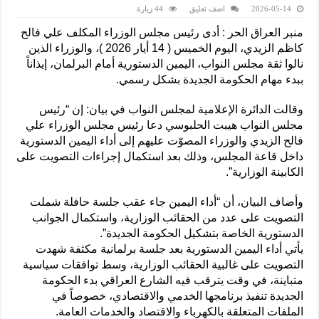
2026-05-14
اضف تعليق
44 زيارة
منبر العراق الحر : أدى رئيس مجلس الوزراء المكلف علي فالح
كاظم الزيدي، اليوم الخميس ( 14 أيار 2026 )، والوزراء الذين
نالوا ثقة مجلس النواب، اليمين الدستورية أمام البرلمان، إيذاناً
ببدء مهام الحكومة الجديدة بشكل رسمي.
وقالت الدائرة الإعلامية لمجلس النواب في بيان: إن “رئيس
مجلس النواب هيبت الحلبوسي دعا رئيس مجلس الوزراء علي
فالح الزيدي والوزراء المصوّت عليهم إلى أداء اليمين الدستورية
داخل قاعة المجلس، وذلك بعد استكمال إجراءات التصويت على
الكابينة الوزارية”.
وأضاف البيان، أن “أداء اليمين جاء عقب جلسة حافلة شملت
التصويت على عدد من الحقائب الوزارية، واستكمال الجوانب
الدستورية الخاصة بتشكيل الحكومة الجديدة”.
يأتي أداء اليمين الدستورية بعد جلسة برلمانية مكثفة شهدت
التصويت على غالبية الحقائب الوزارية، وسط توافقات سياسية
متباينة، في وقت يترقب فيه الشارع العراقي بدء الحكومة
الجديدة تنفيذ برنامجها الخدمي والاقتصادي، خصوصاً في
الملفات المتعلقة بالكهرباء والاقتصاد والخدمات العامة.