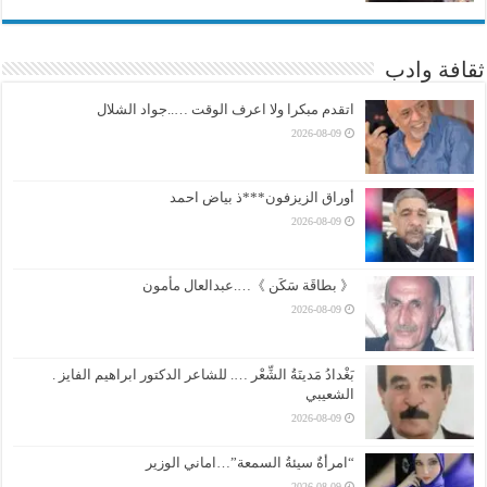
ثقافة وادب
اتقدم مبكرا ولا اعرف الوقت …..جواد الشلال
2026-08-09
أوراق الزيزفون***ذ بياض احمد
2026-08-09
《 بطاقَة سَكَن 》….عبدالعال مأمون
2026-08-09
بَغْدادُ مَدينَةُ الشِّعْر …. للشاعر الدكتور ابراهيم الفايز .
الشعيبي
2026-08-09
“امرأةٌ سيئةُ السمعة”…اماني الوزير
2026-08-09