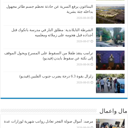
البنتاغون يرفع السرية عن حادثة تحطم جسم طائر مجهول
بداخله جثة بشرية
2026-08-08
الشرطة التايلاندية: مطلق النار في مدرسة بانكوك قتل
أجداده قبل هجومه على زملائه ومعلميه
2026-08-07
ترامب ينقذ طفلا من السقوط على المسرح ويحول الموقف
إلى نكتة عن سقوط بايدن (فيديو)
2026-08-06
زلزال بقوة 6.3 درجة يضرب جنوب الفلبين (فيديو)
2026-08-05
مال واعمال
مرصد: أموال صولة الفجر تعادل رواتب شهرية لوزارات عدة
2026-08-09