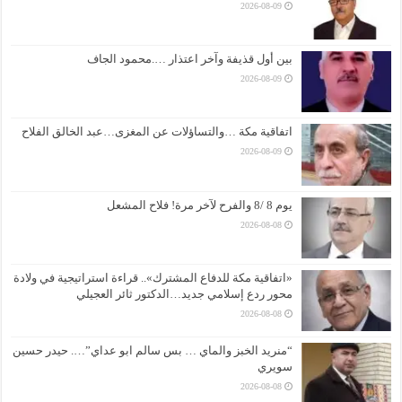
2026-08-09
بين أول قذيفة وآخر اعتذار ….محمود الجاف
2026-08-09
اتفاقية مكة …والتساؤلات عن المغزى…عبد الخالق الفلاح
2026-08-09
يوم 8 /8 والفرح لآخر مرة! فلاح المشعل
2026-08-08
«اتفاقية مكة للدفاع المشترك».. قراءة استراتيجية في ولادة
محور ردع إسلامي جديد…الدكتور ثائر العجيلي
2026-08-08
“منريد الخبز والماي … بس سالم ابو عداي”…. حيدر حسين
سويري
2026-08-08