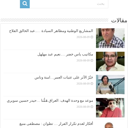
مقالات
المشاريع الوطنية ومظاهر السيادة …..عبد الخالق الفلاح
2026-08-09
مكاتيب ياس خضر ….نعيم عبد مهلهل
2026-08-09
جَبْرُ الأثر على عتبات العمر…امنة وناس
2026-08-09
موعد مع وحدة الهدف: العراق هَمُّنا …حيدر حسين سويري
2026-08-09
أفكار لعدم تكرار الفرار … تطوان : مصطفى منيغ