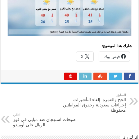
شارك هذا الموضوع:
فيس بوك
X
السابق
الحج والعمرة: إلغاء التأشيرات
إجراءات سعودية وحقوق المواطنين
محفوظة
التالي
صيحات استهجان ضد مبابي في فوز
الريال على أوبييدو
اترك رد