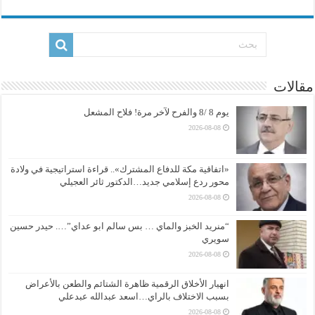
مقالات
يوم 8 /8 والفرح لآخر مرة! فلاح المشعل
2026-08-08
«اتفاقية مكة للدفاع المشترك».. قراءة استراتيجية في ولادة
محور ردع إسلامي جديد…الدكتور ثائر العجيلي
2026-08-08
“منريد الخبز والماي … بس سالم ابو عداي”…. حيدر حسين
سويري
2026-08-08
انهيار الأخلاق الرقمية ظاهرة الشتائم والطعن بالأعراض
بسبب الاختلاف بالراي…اسعد عبدالله عبدعلي
2026-08-08