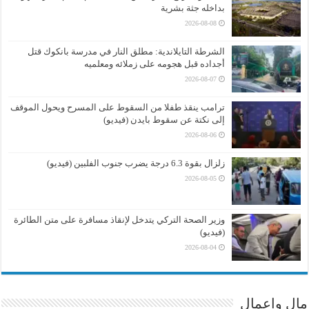
بداخله جثة بشرية
2026-08-08
الشرطة التايلاندية: مطلق النار في مدرسة بانكوك قتل
أجداده قبل هجومه على زملائه ومعلميه
2026-08-07
ترامب ينقذ طفلا من السقوط على المسرح ويحول الموقف
إلى نكتة عن سقوط بايدن (فيديو)
2026-08-06
زلزال بقوة 6.3 درجة يضرب جنوب الفلبين (فيديو)
2026-08-05
وزير الصحة التركي يتدخل لإنقاذ مسافرة على متن الطائرة
(فيديو)
2026-08-04
مال واعمال