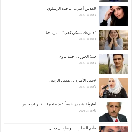
للقدس أغني….ماجده الريماوي
2026-08-08
“دموعك تسكن كفي”…ماريا حنا
2026-08-08
فتنةُ الحورِ….احمد نناوي
2026-08-08
#نبض الأميرة….لميس الرحبي
2026-08-08
أقارعُ الشمسَ حُسناً عندَ طلعتها….فايز ابو جيش
2026-08-08
مأتم العطر……وضاح آل دخيل