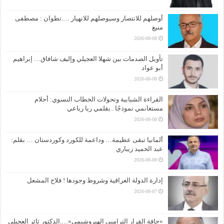
أوصلهم للانتصار وسيوصلهم للانهيار ….تطوان : مصطفى
منيغ
2026-08-08
تأويل الصدمات بين شهلا العجيلي وإليف شافاق… إبراهيم
أبو عواد
2026-08-08
القراءة الشبابية وتحولات الخطاب النسوي: أحلام
مستغانمي نموذجًا ..بقلمي ربا رباعي
2026-08-08
ألمانيا تبقى عظيمة… وداعمة للكورد وكوردستان … بقلم:
عبد الحميد زيباري
2026-08-08
إدارة الدولة العراقية وشروط وجودها ! فلاح المشعل
2026-08-07
«حافة القرار الترامبي الهيروشيمي»….الدكتور ثائر العجيلي