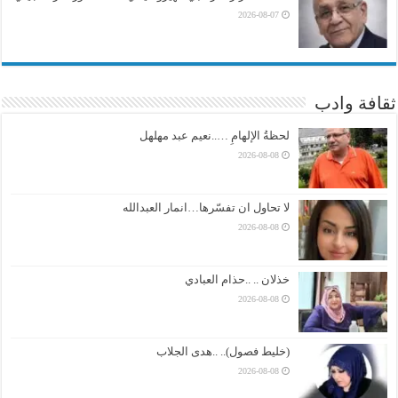
2026-08-07
ثقافة وادب
لحظةُ الإلهامِ …..نعيم عبد مهلهل
2026-08-08
لا تحاول ان تفسّرها…انمار العبدالله
2026-08-08
خذلان .. ..حذام العبادي
2026-08-08
(خليط فصول).. ..هدى الجلاب
2026-08-08